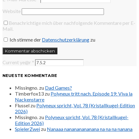
Website
Benachrichtige mich über nachfolgende Kommentare per E-
Mail.
Ich stimme der
Datenschutzerklärung
zu
Current ye@r
*
NEUESTE KOMMENTARE
Missingno.
zu
Dad Games?
Timberfox13
zu
Polyneux tritt nach. Episode 19: Viva la
Nackenstarre
Flussel
zu
Polyneux spricht, Vol. 78 (Kristallkugel-Edition
2026)
Missingno.
zu
Polyneux spricht, Vol. 78 (Kristallkugel-
Edition 2026)
SpielerZwei
zu
Nanaaa nanananananana na na na nanana