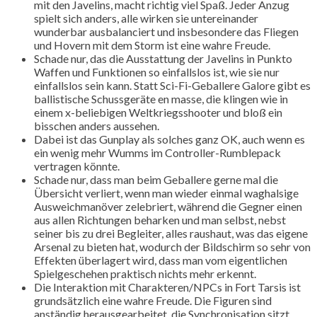
mit den Javelins, macht richtig viel Spaß. Jeder Anzug
spielt sich anders, alle wirken sie untereinander
wunderbar ausbalanciert und insbesondere das Fliegen
und Hovern mit dem Storm ist eine wahre Freude.
Schade nur, das die Ausstattung der Javelins in Punkto
Waffen und Funktionen so einfallslos ist, wie sie nur
einfallslos sein kann. Statt Sci-Fi-Geballere Galore gibt es
ballistische Schussgeräte en masse, die klingen wie in
einem x-beliebigen Weltkriegsshooter und bloß ein
bisschen anders aussehen.
Dabei ist das Gunplay als solches ganz OK, auch wenn es
ein wenig mehr Wumms im Controller-Rumblepack
vertragen könnte.
Schade nur, dass man beim Geballere gerne mal die
Übersicht verliert, wenn man wieder einmal waghalsige
Ausweichmanöver zelebriert, während die Gegner einen
aus allen Richtungen beharken und man selbst, nebst
seiner bis zu drei Begleiter, alles raushaut, was das eigene
Arsenal zu bieten hat, wodurch der Bildschirm so sehr von
Effekten überlagert wird, dass man vom eigentlichen
Spielgeschehen praktisch nichts mehr erkennt.
Die Interaktion mit Charakteren/NPCs in Fort Tarsis ist
grundsätzlich eine wahre Freude. Die Figuren sind
anständig herausgearbeitet, die Synchronisation sitzt