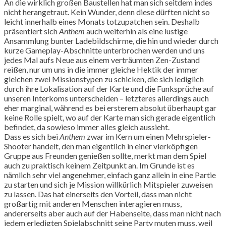
An die wirklich großen Baustellen hat man sich seitdem indes
nicht herangetraut. Kein Wunder, denn diese dürften nicht so
leicht innerhalb eines Monats totzupatchen sein. Deshalb
präsentiert sich
Anthem
auch weiterhin als eine lustige
Ansammlung bunter Ladebildschirme, die hin und wieder durch
kurze Gameplay-Abschnitte unterbrochen werden und uns
jedes Mal aufs Neue aus einem verträumten Zen-Zustand
reißen, nur um uns in die immer gleiche Hektik der immer
gleichen zwei Missionstypen zu schicken, die sich lediglich
durch ihre Lokalisation auf der Karte und die Funksprüche auf
unseren Interkoms unterscheiden – letzteres allerdings auch
eher marginal, während es bei ersterem absolut überhaupt gar
keine Rolle spielt, wo auf der Karte man sich gerade eigentlich
befindet, da sowieso immer alles gleich aussieht.
Dass es sich bei
Anthem
zwar im Kern um einen Mehrspieler-
Shooter handelt, den man eigentlich in einer vierköpfigen
Gruppe aus Freunden genießen sollte, merkt man dem Spiel
auch zu praktisch keinem Zeitpunkt an. Im Grunde ist es
nämlich sehr viel angenehmer, einfach ganz allein in eine Partie
zu starten und sich je Mission willkürlich Mitspieler zuweisen
zu lassen. Das hat einerseits den Vorteil, dass man nicht
großartig mit anderen Menschen interagieren muss,
andererseits aber auch auf der Habenseite, dass man nicht nach
jedem erledigten Spielabschnitt seine Party muten muss, weil