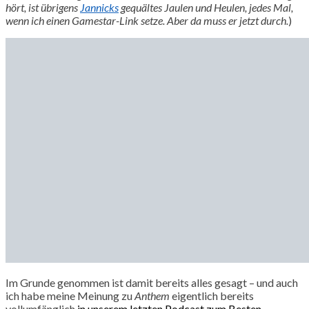
hört, ist übrigens
Jannicks
gequältes Jaulen und Heulen, jedes Mal,
wenn ich einen Gamestar-Link setze. Aber da muss er jetzt durch.
)
Im Grunde genommen ist damit bereits alles gesagt – und auch
ich habe meine Meinung zu
Anthem
eigentlich bereits
vollumfänglich
in unserem letzten Podcast zum Besten