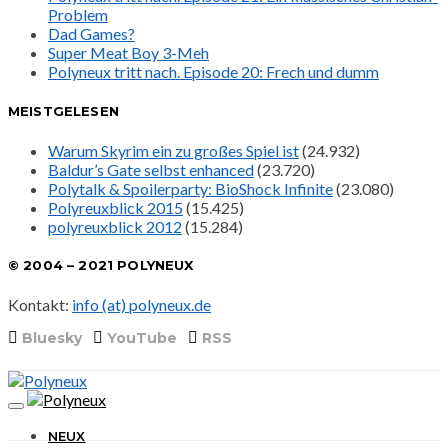
Problem
Dad Games?
Super Meat Boy 3-Meh
Polyneux tritt nach. Episode 20: Frech und dumm
MEISTGELESEN
Warum Skyrim ein zu großes Spiel ist
(24.932)
Baldur’s Gate selbst enhanced
(23.720)
Polytalk & Spoilerparty: BioShock Infinite
(23.080)
Polyreuxblick 2015
(15.425)
polyreuxblick 2012
(15.284)
© 2004 – 2021 POLYNEUX
Kontakt:
info (at) polyneux.de
Bluesky
YouTube
RSS
NEUX