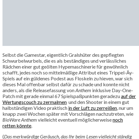
Selbst die Gamestar, eigentlich Gralshüter des gepflegten
Schwurbelwurbels, die es als beständiges und verlässliches
Rädchen einer gut geölten Hypemaschinerie für gewöhnlich
schafft, jedes noch so mittelmäßige Attribut eines Trippel-Äy-
Spiels auf ein güldenes Podest aus Floskeln zu hieven, war sich
dieses Mal offenbar selbst dafür zu schade und konnte nicht
anders, als die Releasefassung von
Anthem
inklusive Day-One-
Patch mit gerade einmal 67 Spielspaßpunkten geradezu
auf der
Wertungscouch zu zermalmen
und den Shooter in einem gut
halbstündigen Video praktisch
in der Luft zu zerreißen
, nur um
knapp zwei Wochen später mit Vorschlägen nachzutreten, wie
BioWare Anthem
vielleicht eventuell möglicherweise
noch
retten könnte
.
(
Das merkwürdige Geräusch, das Ihr beim Lesen vielleicht ständig