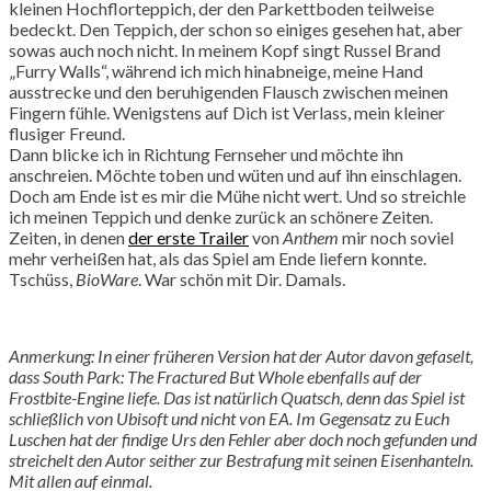
kleinen Hochflorteppich, der den Parkettboden teilweise
bedeckt. Den Teppich, der schon so einiges gesehen hat, aber
sowas auch noch nicht. In meinem Kopf singt Russel Brand
„Furry Walls“, während ich mich hinabneige, meine Hand
ausstrecke und den beruhigenden Flausch zwischen meinen
Fingern fühle. Wenigstens auf Dich ist Verlass, mein kleiner
flusiger Freund.
Dann blicke ich in Richtung Fernseher und möchte ihn
anschreien. Möchte toben und wüten und auf ihn einschlagen.
Doch am Ende ist es mir die Mühe nicht wert. Und so streichle
ich meinen Teppich und denke zurück an schönere Zeiten.
Zeiten, in denen
der erste Trailer
von
Anthem
mir noch soviel
mehr verheißen hat, als das Spiel am Ende liefern konnte.
Tschüss,
BioWare
. War schön mit Dir. Damals.
Anmerkung: In einer früheren Version hat der Autor davon gefaselt,
dass South Park: The Fractured But Whole ebenfalls auf der
Frostbite-Engine liefe. Das ist natürlich Quatsch, denn das Spiel ist
schließlich von Ubisoft und nicht von EA. Im Gegensatz zu Euch
Luschen hat der findige Urs den Fehler aber doch noch gefunden und
streichelt den Autor seither zur Bestrafung mit seinen Eisenhanteln.
Mit allen auf einmal.