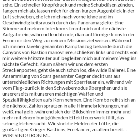
sehe. Ein schneller Knopfdruck und meine Schubdüsen zünden,
fangen mich ab, lassen mich für einen kurzen Augenblick in der
Luft schweben, ehe ich mich nach vorne lehne und im
Geschwindigkeitsrausch durch das Panorama gleite. Eine
Stimme auf meinem Interkom stimmt mich auf die nächste
Aufgabe ein, während leuchtende, diamantförmige Icons in der
Ferne mir den Weg zu meinem Missionsziel weisen. Während
ich meinen Javelin genannten Kampfanzug behände durch die
Canyons von Bastion manövriere, schließen links und rechts von
mir weitere Mitstreiter auf, begleiten mich auf meinem Weg ins
nächste Gefecht. Kaum nähern wir uns dem ersten
Streckenposten, geht sie auch schon los, die wilde Ballerei. Eine
Ansammlung von Scars genannter Gegner deckt uns aus
unterschiedlichen Richtungen mit Sperrfeuer ein, während wir
vom Flug- zurück in den Schwebemodus übergehen und sie
unsererseits mit unseren mächtigen Waffen und
Spezialfähigkeiten aufs Korn nehmen. Eine Kombo reiht sich an
die nächste, Zahlen spratzen in alle Himmelsrichtungen, mal
weiß, mal gelb, während sich der Bildschirm immer mehr und
mehr mit einem buntglühenden Effektfeuerwerk füllt, das
seinesgleichen sucht. Wir sind die Helden der Lüfte, die
großartigen Krieger Bastions, Freelancer, zu allem bereit…
WIR! SIND! IRON M…