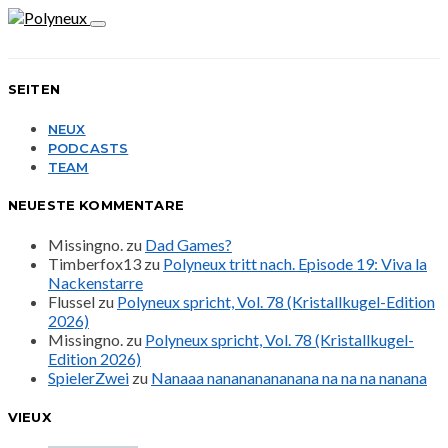
SEITEN
NEUX
PODCASTS
TEAM
NEUESTE KOMMENTARE
Missingno.
zu
Dad Games?
Timberfox13
zu
Polyneux tritt nach. Episode 19: Viva la
Nackenstarre
Flussel
zu
Polyneux spricht, Vol. 78 (Kristallkugel-Edition
2026)
Missingno.
zu
Polyneux spricht, Vol. 78 (Kristallkugel-
Edition 2026)
SpielerZwei
zu
Nanaaa nanananananana na na na nanana
VIEUX