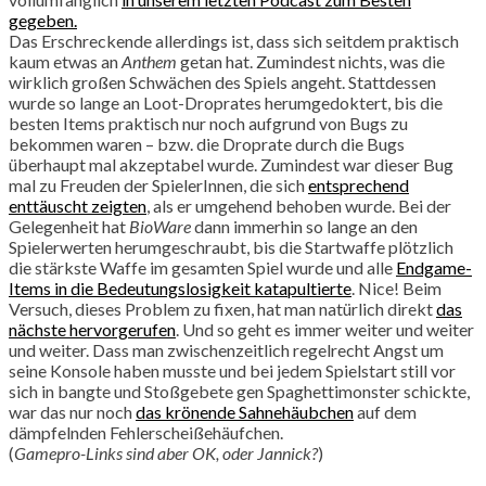
gegeben.
Das Erschreckende allerdings ist, dass sich seitdem praktisch
kaum etwas an
Anthem
getan hat. Zumindest nichts, was die
wirklich großen Schwächen des Spiels angeht. Stattdessen
wurde so lange an Loot-Droprates herumgedoktert, bis die
besten Items praktisch nur noch aufgrund von Bugs zu
bekommen waren – bzw. die Droprate durch die Bugs
überhaupt mal akzeptabel wurde. Zumindest war dieser Bug
mal zu Freuden der SpielerInnen, die sich
entsprechend
enttäuscht zeigten
, als er umgehend behoben wurde. Bei der
Gelegenheit hat
BioWare
dann immerhin so lange an den
Spielerwerten herumgeschraubt, bis die Startwaffe plötzlich
die stärkste Waffe im gesamten Spiel wurde und alle
Endgame-
Items in die Bedeutungslosigkeit katapultierte
. Nice! Beim
Versuch, dieses Problem zu fixen, hat man natürlich direkt
das
nächste hervorgerufen
. Und so geht es immer weiter und weiter
und weiter. Dass man zwischenzeitlich regelrecht Angst um
seine Konsole haben musste und bei jedem Spielstart still vor
sich in bangte und Stoßgebete gen Spaghettimonster schickte,
war das nur noch
das krönende Sahnehäubchen
auf dem
dämpfelnden Fehlerscheißehäufchen.
(
Gamepro-Links sind aber OK, oder Jannick?
)