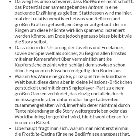
Da wiegt es umso schwerer, dass
BioWare
es nicht schafft,
das Potential der namensgebenden
Anthem
in eine
packende Erzählung zu gießen. Stattdessen wird mal hier,
mal dort relativ unmotiviert etwas von Relikten und
großen Kräften gefaselt, ein Gegner aufgebaut, der im
Ringen um diese Mächte wirklich spannend inszeniert
werden könnte, am Ende jedoch genauso blass bleibt wie
die Story selbst.
Dass einem der Ursprung der Javelins und Freelancer,
sowie der Spielwelt als solcher, zu Beginn allen Ernstes
mit einer Kamerafahrt über vermeintlich antike
Kupferstiche erzählt wird, schlägt dem sowieso schon
dünn bespannten Fässchen endgültig den Boden aus.
Warum
BioWare
eine große, prinzipiel frei erkundbare
Welt baut, diese dann aber in kleine Missions-Bröckchen
zerstückelt und mit einem Singleplayer-Part zu einem
großen Ganzen verbindet, das einzig und allein durch
nichtssagende, aber dafür endlos lange Ladezeiten
zusammengehalten wird, innerhalb derer nichtmal durch
Texteinblendungen die Story weitergetrieben oder das
Worldbuilding fortgeführt wird, bleibt wohl ebenso für
immer ein Rätsel.
Überhaupt fragt man sich, warum man nicht erst einmal
die
Frostbite
-Engine für seine Bedürfnisse angepasst hat.