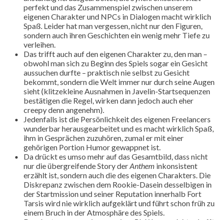
perfekt und das Zusammenspiel zwischen unserem
eigenen Charakter und NPCs in Dialogen macht wirklich
Spaß. Leider hat man vergessen, nicht nur den Figuren,
sondern auch ihren Geschichten ein wenig mehr Tiefe zu
verleihen.
Das trifft auch auf den eigenen Charakter zu, den man –
obwohl man sich zu Beginn des Spiels sogar ein Gesicht
aussuchen durfte – praktisch nie selbst zu Gesicht
bekommt, sondern die Welt immer nur durch seine Augen
sieht (klitzekleine Ausnahmen in Javelin-Startsequenzen
bestätigen die Regel, wirken dann jedoch auch eher
creepy denn angenehm).
Jedenfalls ist die Persönlichkeit des eigenen Freelancers
wunderbar herausgearbeitet und es macht wirklich Spaß,
ihm in Gesprächen zuzuhören, zumal er mit einer
gehörigen Portion Humor gewappnet ist.
Da drückt es umso mehr auf das Gesamtbild, dass nicht
nur die übergreifende Story der
Anthem
inkonsistent
erzählt ist, sondern auch die des eigenen Charakters. Die
Diskrepanz zwischen dem Rookie-Dasein desselbigen in
der Startmission und seiner Reputation innerhalb Fort
Tarsis wird nie wirklich aufgeklärt und führt schon früh zu
einem Bruch in der Atmosphäre des Spiels.