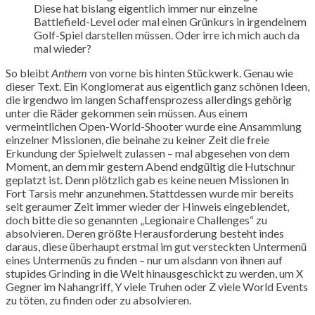
Diese hat bislang eigentlich immer nur einzelne
Battlefield-Level oder mal einen Grünkurs in irgendeinem
Golf-Spiel darstellen müssen. Oder irre ich mich auch da
mal wieder?
So bleibt
Anthem
von vorne bis hinten Stückwerk. Genau wie
dieser Text. Ein Konglomerat aus eigentlich ganz schönen Ideen,
die irgendwo im langen Schaffensprozess allerdings gehörig
unter die Räder gekommen sein müssen. Aus einem
vermeintlichen Open-World-Shooter wurde eine Ansammlung
einzelner Missionen, die beinahe zu keiner Zeit die freie
Erkundung der Spielwelt zulassen – mal abgesehen von dem
Moment, an dem mir gestern Abend endgültig die Hutschnur
geplatzt ist. Denn plötzlich gab es keine neuen Missionen in
Fort Tarsis mehr anzunehmen. Stattdessen wurde mir bereits
seit geraumer Zeit immer wieder der Hinweis eingeblendet,
doch bitte die so genannten „Legionaire Challenges“ zu
absolvieren. Deren größte Herausforderung besteht indes
daraus, diese überhaupt erstmal im gut versteckten Untermenü
eines Untermenüs zu finden – nur um alsdann von ihnen auf
stupides Grinding in die Welt hinausgeschickt zu werden, um X
Gegner im Nahangriff, Y viele Truhen oder Z viele World Events
zu töten, zu finden oder zu absolvieren.