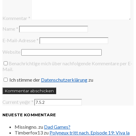
Kommentar
*
Name
*
E-Mail-Adresse
*
Website
Benachrichtige mich über nachfolgende Kommentare per E-
Mail.
Ich stimme der
Datenschutzerklärung
zu
Current ye@r
*
NEUESTE KOMMENTARE
Missingno.
zu
Dad Games?
Timberfox13
zu
Polyneux tritt nach. Episode 19: Viva la