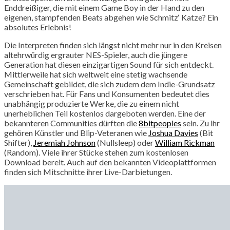
Enddreißiger, die mit einem Game Boy in der Hand zu den
eigenen, stampfenden Beats abgehen wie Schmitz‘ Katze? Ein
absolutes Erlebnis!
Die Interpreten finden sich längst nicht mehr nur in den Kreisen
altehrwürdig ergrauter NES-Spieler, auch die jüngere
Generation hat diesen einzigartigen Sound für sich entdeckt.
Mittlerweile hat sich weltweit eine stetig wachsende
Gemeinschaft gebildet, die sich zudem dem Indie-Grundsatz
verschrieben hat. Für Fans und Konsumenten bedeutet dies
unabhängig produzierte Werke, die zu einem nicht
unerheblichen Teil kostenlos dargeboten werden. Eine der
bekannteren Communities dürften die
8bitpeoples
sein. Zu ihr
gehören Künstler und Blip-Veteranen wie
Joshua Davies
(Bit
Shifter),
Jeremiah Johnson
(Nullsleep) oder
William Rickman
(Random). Viele ihrer Stücke stehen zum kostenlosen
Download bereit. Auch auf den bekannten Videoplattformen
finden sich Mitschnitte ihrer Live-Darbietungen.