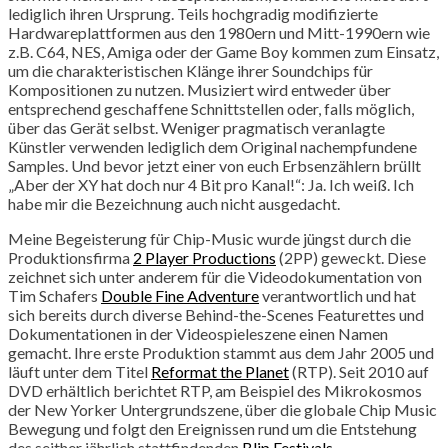
lediglich ihren Ursprung. Teils hochgradig modifizierte
Hardwareplattformen aus den 1980ern und Mitt-1990ern wie
z.B. C64, NES, Amiga oder der Game Boy kommen zum Einsatz,
um die charakteristischen Klänge ihrer Soundchips für
Kompositionen zu nutzen. Musiziert wird entweder über
entsprechend geschaffene Schnittstellen oder, falls möglich,
über das Gerät selbst. Weniger pragmatisch veranlagte
Künstler verwenden lediglich dem Original nachempfundene
Samples. Und bevor jetzt einer von euch Erbsenzählern brüllt
„Aber der XY hat doch nur 4 Bit pro Kanal!“: Ja. Ich weiß. Ich
habe mir die Bezeichnung auch nicht ausgedacht.
Meine Begeisterung für Chip-Music wurde jüngst durch die
Produktionsfirma
2 Player Productions
(2PP) geweckt. Diese
zeichnet sich unter anderem für die Videodokumentation von
Tim Schafers
Double Fine Adventure
verantwortlich und hat
sich bereits durch diverse Behind-the-Scenes Featurettes und
Dokumentationen in der Videospieleszene einen Namen
gemacht. Ihre erste Produktion stammt aus dem Jahr 2005 und
läuft unter dem Titel
Reformat the Planet
(RTP). Seit 2010 auf
DVD erhältlich berichtet RTP, am Beispiel des Mikrokosmos
der New Yorker Untergrundszene, über die globale Chip Music
Bewegung und folgt den Ereignissen rund um die Entstehung
des seither jährlich stattfindenden
Blip Festivals
.