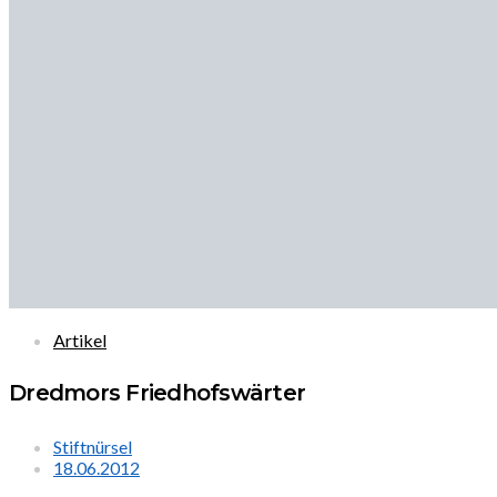
Artikel
Dredmors Friedhofswärter
Stiftnürsel
18.06.2012