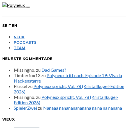
SEITEN
NEUX
PODCASTS
TEAM
NEUESTE KOMMENTARE
Missingno.
zu
Dad Games?
Timberfox13
zu
Polyneux tritt nach. Episode 19: Viva la
Nackenstarre
Flussel
zu
Polyneux spricht, Vol. 78 (Kristallkugel-Edition
2026)
Missingno.
zu
Polyneux spricht, Vol. 78 (Kristallkugel-
Edition 2026)
SpielerZwei
zu
Nanaaa nanananananana na na na nanana
VIEUX