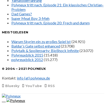
Yamatoderfahrung
Polyneux tritt nach. Episode 21: Ein klassisches Christian-
Problem
Dad Games?
Super Meat Boy 3-Meh
Polyneux tritt nach. Episode 20: Frech und dumm
MEISTGELESEN
Warum Skyrim ein zu großes Spiel ist
(24.921)
Baldur’s Gate selbst enhanced
(23.708)
Polytalk & Spoilerparty: BioShock Infinite
(23.072)
Polyreuxblick 2015
(15.418)
polyreuxblick 2012
(15.277)
© 2004 – 2021 POLYNEUX
Kontakt:
info (at) polyneux.de
Bluesky
YouTube
RSS