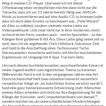
Weg in meinen CD-Player. Und wenn ich mit dieser
Offenbarung eines verdeutlichen möchte dann nicht nur die
Tatsache, dass ich vor 13 Jahren bereits fähig war, AMIGA-
Mods zu konvertieren und auf eine Audio-CD zu brennen (oder
dass ich doch allen Ernstes so bescheuert war, „Pixle Wizard“
als Alias zu wählen), sondern vielmehr meine Liebe zur
Videospielmusik. Und zwar nicht nur in ihrer modernen, meist
orchestrierten Form, sondern auch – und im Speziellen – zu den
Klängen ihrer goldenen 8-Bit Ära. Diese Liebe ging seinerzeit so
weit, dass ich als angehender Chris Hülsbeck-Sukzessor Zeit
und Geld in die Anschaffung eines Technosound Turbo
Stereosamplers investierte und mich, mit höchst bescheidenen
Ergebnissen, im Umgang mit 4-Spur Trackern übte.
Um nach diesem hochinteressanten, ausschweifenden Exkurs in
meine Jugend endlich zum eigentlichen Thema zu kommen:
Während der Nerd in mir in den vergangenen Jahren eine Art
Dornröschenschlaf hielt (was nebenbei bemerkt wesentlich
romantischer klingt als „ins künstliches Koma versetzt wurde“),
fand eine ganz bemerkenswerte Entwicklung statt. Menschen
meines Alters erhielten sich nicht nur ihre Begeisterung für die
Klänge der Konsolen- und Computerhardware von damals™,
sondern nutzten sie, um unterschiedlichsten Musikrichtungen
der Neuzeit ihren eigenen, nostalgischen Stempel aufzudrücken