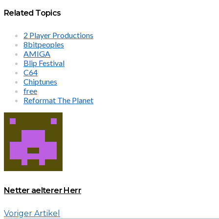
Related Topics
2 Player Productions
8bitpeoples
AMIGA
Blip Festival
C64
Chiptunes
free
Reformat The Planet
Netter aelterer Herr
Voriger Artikel