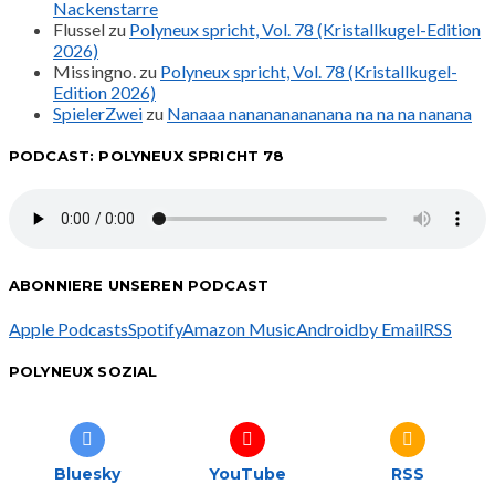
Nackenstarre
Flussel
zu
Polyneux spricht, Vol. 78 (Kristallkugel-Edition
2026)
Missingno.
zu
Polyneux spricht, Vol. 78 (Kristallkugel-
Edition 2026)
SpielerZwei
zu
Nanaaa nanananananana na na na nanana
PODCAST: POLYNEUX SPRICHT 78
ABONNIERE UNSEREN PODCAST
Apple Podcasts
Spotify
Amazon Music
Android
by Email
RSS
POLYNEUX SOZIAL
Bluesky
YouTube
RSS