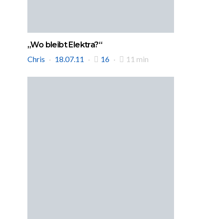
„Wo bleibt Elektra?“
Chris
18.07.11
16
11 min