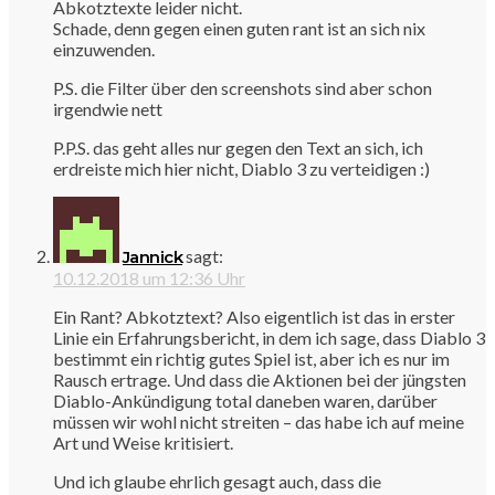
Abkotztexte leider nicht.
Schade, denn gegen einen guten rant ist an sich nix
einzuwenden.
P.S. die Filter über den screenshots sind aber schon
irgendwie nett
P.P.S. das geht alles nur gegen den Text an sich, ich
erdreiste mich hier nicht, Diablo 3 zu verteidigen :)
sagt:
Jannick
10.12.2018 um 12:36 Uhr
Ein Rant? Abkotztext? Also eigentlich ist das in erster
Linie ein Erfahrungsbericht, in dem ich sage, dass Diablo 3
bestimmt ein richtig gutes Spiel ist, aber ich es nur im
Rausch ertrage. Und dass die Aktionen bei der jüngsten
Diablo-Ankündigung total daneben waren, darüber
müssen wir wohl nicht streiten – das habe ich auf meine
Art und Weise kritisiert.
Und ich glaube ehrlich gesagt auch, dass die