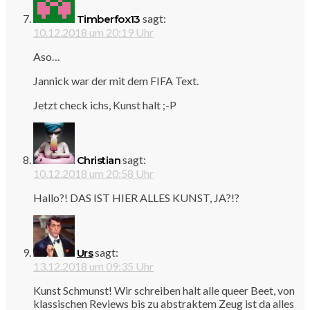
sagt:
Timberfox13
10.12.2018 um 20:19 Uhr
Aso…
Jannick war der mit dem FIFA Text.
Jetzt check ichs, Kunst halt ;-P
sagt:
Christian
10.12.2018 um 20:58 Uhr
Hallo?! DAS IST HIER ALLES KUNST, JA?!?
sagt:
Urs
13.12.2018 um 09:35 Uhr
Kunst Schmunst! Wir schreiben halt alle queer Beet, von
klassischen Reviews bis zu abstraktem Zeug ist da alles