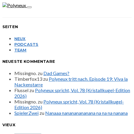
SEITEN
NEUX
PODCASTS
TEAM
NEUESTE KOMMENTARE
Missingno.
zu
Dad Games?
Timberfox13
zu
Polyneux tritt nach. Episode 19: Viva la
Nackenstarre
Flussel
zu
Polyneux spricht, Vol. 78 (Kristallkugel-Edition
2026)
Missingno.
zu
Polyneux spricht, Vol. 78 (Kristallkugel-
Edition 2026)
SpielerZwei
zu
Nanaaa nanananananana na na na nanana
VIEUX