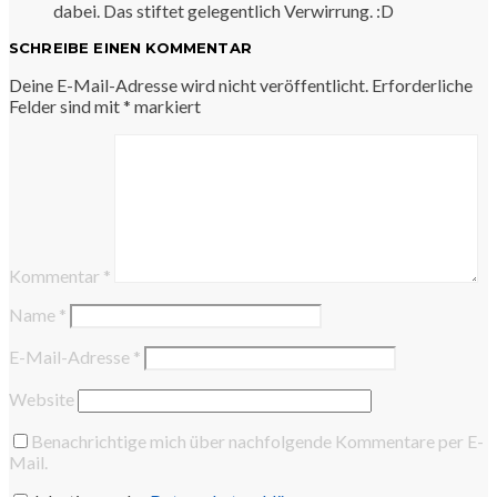
dabei. Das stiftet gelegentlich Verwirrung. :D
SCHREIBE EINEN KOMMENTAR
Deine E-Mail-Adresse wird nicht veröffentlicht.
Erforderliche
Felder sind mit
*
markiert
Kommentar
*
Name
*
E-Mail-Adresse
*
Website
Benachrichtige mich über nachfolgende Kommentare per E-
Mail.