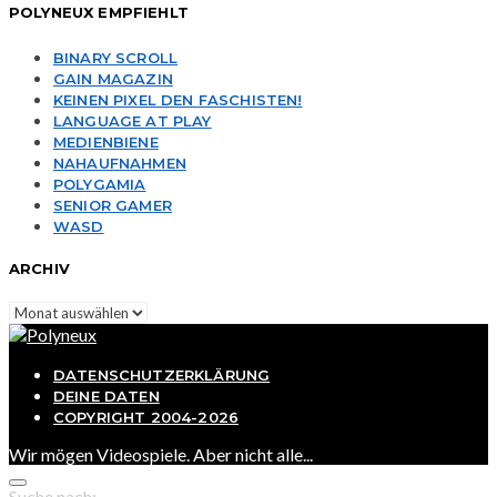
POLYNEUX EMPFIEHLT
BINARY SCROLL
GAIN MAGAZIN
KEINEN PIXEL DEN FASCHISTEN!
LANGUAGE AT PLAY
MEDIENBIENE
NAHAUFNAHMEN
POLYGAMIA
SENIOR GAMER
WASD
ARCHIV
Archiv
DATENSCHUTZERKLÄRUNG
DEINE DATEN
COPYRIGHT 2004-2026
Wir mögen Videospiele. Aber nicht alle...
Suche nach: