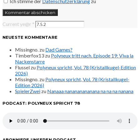
Ich stimme der
Datenschutzerklärung
zu
Current ye@r
*
NEUESTE KOMMENTARE
Missingno.
zu
Dad Games?
Timberfox13
zu
Polyneux tritt nach. Episode 19: Viva la
Nackenstarre
Flussel
zu
Polyneux spricht, Vol. 78 (Kristallkugel-Edition
2026)
Missingno.
zu
Polyneux spricht, Vol. 78 (Kristallkugel-
Edition 2026)
SpielerZwei
zu
Nanaaa nanananananana na na na nanana
PODCAST: POLYNEUX SPRICHT 78
ABONNIERE UNSEREN PODCAST