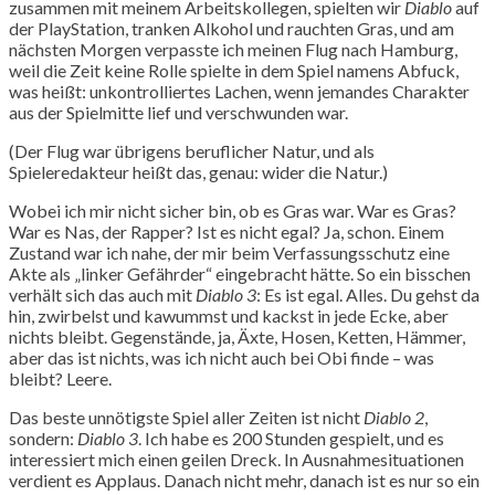
zusammen mit meinem Arbeitskollegen, spielten wir
Diablo
auf
der PlayStation, tranken Alkohol und rauchten Gras, und am
nächsten Morgen verpasste ich meinen Flug nach Hamburg,
weil die Zeit keine Rolle spielte in dem Spiel namens Abfuck,
was heißt: unkontrolliertes Lachen, wenn jemandes Charakter
aus der Spielmitte lief und verschwunden war.
(Der Flug war übrigens beruflicher Natur, und als
Spieleredakteur heißt das, genau: wider die Natur.)
Wobei ich mir nicht sicher bin, ob es Gras war. War es Gras?
War es Nas, der Rapper? Ist es nicht egal? Ja, schon. Einem
Zustand war ich nahe, der mir beim Verfassungsschutz eine
Akte als „linker Gefährder“ eingebracht hätte. So ein bisschen
verhält sich das auch mit
Diablo 3
: Es ist egal. Alles. Du gehst da
hin, zwirbelst und kawummst und kackst in jede Ecke, aber
nichts bleibt. Gegenstände, ja, Äxte, Hosen, Ketten, Hämmer,
aber das ist nichts, was ich nicht auch bei Obi finde – was
bleibt? Leere.
Das beste unnötigste Spiel aller Zeiten ist nicht
Diablo 2
,
sondern:
Diablo 3
. Ich habe es 200 Stunden gespielt, und es
interessiert mich einen geilen Dreck. In Ausnahmesituationen
verdient es Applaus. Danach nicht mehr, danach ist es nur so ein