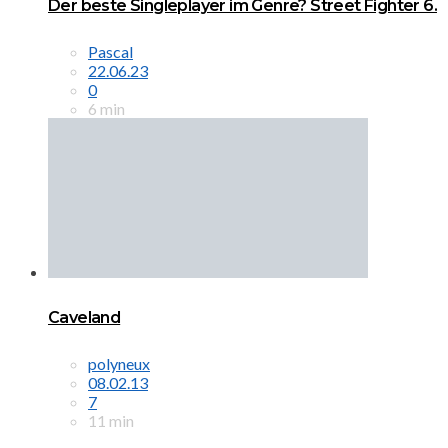
Der beste Singleplayer im Genre? Street Fighter 6.
Pascal
22.06.23
0
6 min
Caveland
polyneux
08.02.13
7
11 min