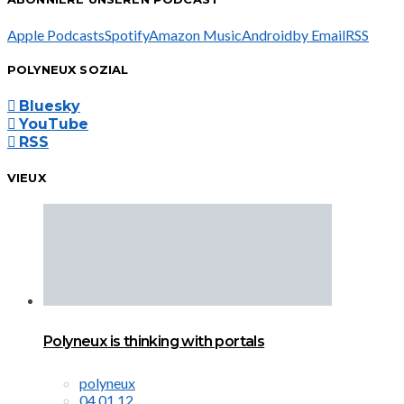
Apple Podcasts
Spotify
Amazon Music
Android
by Email
RSS
POLYNEUX SOZIAL
Bluesky
YouTube
RSS
VIEUX
Polyneux is thinking with portals
polyneux
04.01.12