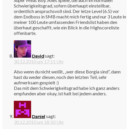
Super Meat Boy. Alles Spiele, die auch im normalen
Schwierigkeitsgrad, sofern überhaupt einstellbar,
ordentlich anspruchsvoll sind. Der letze Level (6.5) vor
dem Endboss in SMB macht mich fertig und nur 3 Leute in
meiner 100 Leute umfassenden Friendslist haben den
überhaut geschafft, wie ein Blick in die Highscoreliste
offenbarte.
sagt:
David
30.12.2010 um 17:11 Uhr
Also wenn du nicht weißt, „wer diese Borgia sind“, dann
hast du weder diesen, noch den letzten Teil, sehr
aufmerksam gespielt :)
Das mit dem Schwierigkeitsgrad habe ich ganz anders
empfunden aber okay, ist halt bei jedem anders.
sagt:
Daniel
30.12.2010 um 18:50 Uhr