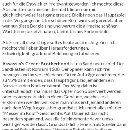
auch für die Entwickler irrelevant geworden. Ich mochte diese
Abschnitte noch nie und diesmal blieben sie mir
glücklicherweise fast ganz erspart. Bleibt noch das Hauptspiel
in der Vergangenheit. Im schönen Rom wird viel geredet, aber
wer nun diese Borgia sind und warum die all meine schönen
Wachtürme besetzt haben, bleibt bis ans Ende nebulös.
Aber um all diese Dinge soll es heute auch nicht gehen. Ich
möchte viel lieber über Herausforderungen,
Schwierigkeitsgrade und Belohnungen fabulieren.
Assassin’s Creed: Brotherhood
ist ein Sandkastenspiel. Der
Sandkasten ist Rom um 1500. Der Spieler kann sich frei
bewegen und an verschiedenen Orten Aufträge annehmen, die
zu 95% damit enden, dass Hauptfigur Ezio jemandem ein
Messer in den Nacken rammt. Der Weg dahin ist
unterschiedlich, mal muss das Opfer noch observiert werden,
oder es versteckt sich in einem Gebäude, welches erst
erklommen werden will, oder man muss erst jemand anderen
nach dem Weg fragen, aber grundsätzlich endet alles mit der
“Messer im Kopf”-Geschichte. Auf Dauer ist das nicht
besonders spannend, was die Spielmomente davor umso
wichtiger werden lässt. Grundsätzlich stehe ich als Spieler dann
vor zwei Spielsituationen. Wenn die Entwickler in dieser