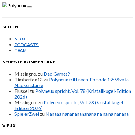
SEITEN
NEUX
PODCASTS
TEAM
NEUESTE KOMMENTARE
Missingno.
zu
Dad Games?
Timberfox13
zu
Polyneux tritt nach. Episode 19: Viva la
Nackenstarre
Flussel
zu
Polyneux spricht, Vol. 78 (Kristallkugel-Edition
2026)
Missingno.
zu
Polyneux spricht, Vol. 78 (Kristallkugel-
Edition 2026)
SpielerZwei
zu
Nanaaa nanananananana na na na nanana
VIEUX