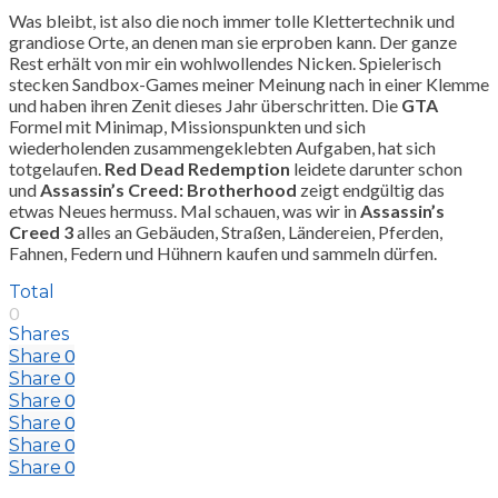
Was bleibt, ist also die noch immer tolle Klettertechnik und
grandiose Orte, an denen man sie erproben kann. Der ganze
Rest erhält von mir ein wohlwollendes Nicken. Spielerisch
stecken Sandbox-Games meiner Meinung nach in einer Klemme
und haben ihren Zenit dieses Jahr überschritten. Die
GTA
Formel mit Minimap, Missionspunkten und sich
wiederholenden zusammengeklebten Aufgaben, hat sich
totgelaufen.
Red Dead Redemption
leidete darunter schon
und
Assassin’s Creed: Brotherhood
zeigt endgültig das
etwas Neues hermuss. Mal schauen, was wir in
Assassin’s
Creed 3
alles an Gebäuden, Straßen, Ländereien, Pferden,
Fahnen, Federn und Hühnern kaufen und sammeln dürfen.
Total
0
Shares
0
Share
0
Share
0
Share
0
Share
0
Share
0
Share