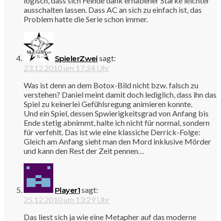
logisch, dass sich Feinde dank erhabener Stärke leichter
ausschalten lassen. Dass AC an sich zu einfach ist, das
Problem hatte die Serie schon immer.
sagt:
SpielerZwei
23.12.2010 um 17:24 Uhr
Was ist denn an dem Botox-Bild nicht bzw. falsch zu
verstehen? Daniel meint damit doch lediglich, dass ihn das
Spiel zu keinerlei Gefühlsregung animieren konnte.
Und ein Spiel, dessen Spwierigkeitsgrad von Anfang bis
Ende stetig abnimmt, halte ich nicht für normal, sondern
für verfehlt. Das ist wie eine klassiche Derrick-Folge:
Gleich am Anfang sieht man den Mord inklusive Mörder
und kann den Rest der Zeit pennen…
sagt:
Player1
25.12.2010 um 13:29 Uhr
Das liest sich ja wie eine Metapher auf das moderne