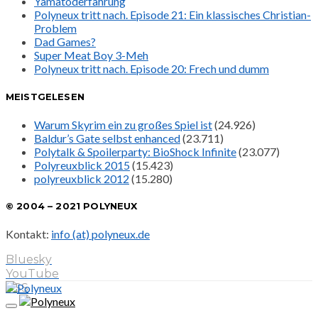
Yamatoderfahrung
Polyneux tritt nach. Episode 21: Ein klassisches Christian-
Problem
Dad Games?
Super Meat Boy 3-Meh
Polyneux tritt nach. Episode 20: Frech und dumm
MEISTGELESEN
Warum Skyrim ein zu großes Spiel ist
(24.926)
Baldur’s Gate selbst enhanced
(23.711)
Polytalk & Spoilerparty: BioShock Infinite
(23.077)
Polyreuxblick 2015
(15.423)
polyreuxblick 2012
(15.280)
© 2004 – 2021 POLYNEUX
Kontakt:
info (at) polyneux.de
Bluesky
YouTube
RSS