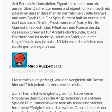
3rd Person Actionspielen. Eigentlich macht man nix
ausser über Dächer zu rennen und eigentlich kann auch nix
passieren ausser dass man an der falschen Stelle bremst
und vom Dach fällt. Das Spiel flutscht halt so durch und
darf das auch, für die „Frustmomente“ (sorry für die
Gamestar-Sprech) sind Meatboy und Konsorten da.
Assassin’s Creed ist für Architekturfreunde, grade
Brotherhood ist mehr Museum als Spiel, vielleicht
begreifen sie das ja mal in 10 Jahren und streichen das
doofe gemorde ganz raus.
sagt:
Mirco Ruppelt
23.12.2010 um 14:29 Uhr
Habe mich auch gefragt, was der Vergleich mit Botox
hier soll? Ich jedenfalls verstehe ihn nicht.
Zum Thema Schwierigkeitsgrad: Ich habe keine
Probleme damit, dass die Anspruchskurve in solchen
Spielen fällt. Immerhin wird man als Assassine stärker,
lernt neue Fähigkeiten und so weiter. Da erscheint es nur