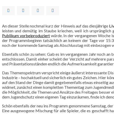
An dieser Stelle nochmal kurz der Hinweis auf das diesjährige
Li
leisten und demütig im Staube kriechen, weil ich ursprüngli
Publikum vorbeiproduziert
würde. In der vergangenen Woche ist
der Programmbeginnn tatsächlich an keinem der Tage vor 15:30h
noch der kommende Samstag als Abschlusstag mit einbezogen w
Ebenfalls schön zu sehen: Gab es im vergangenen Jahr noch an 
entschlossen. Damit einher scheint der Verzicht auf mehrere pa
und Präsentationsständen endlich die Aufmerksamkeit garantiert,
Das Themenspektrum verspricht einige äußerst interessante Disk
Industrie – hochaktuell und sicherlich ein gutes Zeichen. Hier kön
auf den Stand der Dinge damit gegebenenfalls etwas einseitig ausf
widmet, zunächst einen kompletten Thementag zum Jugendmedie
die Möglichkeit, die Themen und Ansätze des Freitages besser ei
dem Jugendschutz einen eigenen Tag einzuräumen, finde ich de
Schön ebenfalls der neu ins Programm genommene Samstag, der s
Eine ausgewogene Mischung für alle Spieler, die es geschafft h