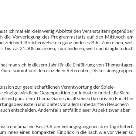
muss ich mal ein klein wenig Abbitte den Veranstaltern gegenüber
durch die Vorverlegung des Programmstarts auf den Mittwoch
am
 zeichnet löblicherweise ein ganz anderes Bild. Zum einen, weil
 bis ca. 21:30h hinziehen, zum anderen, weil nachträglich doch
hat man sich in diesem Jahr für die Einführung von Thementagen
 zu Gute kommt und den einzelnen Referenten, Diskussionsgruppen
ssion zur gesellschaftlichen Verantwortung der Spiele-
e einzige wirkliche Gegenposition zur Industrie findet, die Sicht
h voll und ganz dem Thema Games in all seinen (kreativen) Facetten
tungsbewusstein und bietet vor allem unbedarften Besuchern
uch entscheiden. Andernfalls entfällt dieser Aspekt zwar, aber
sch nochmal ein Best-Of der vorangegangenen drei Tage liefert.
um ihnen einen kompakten Einblick in die nach wie vor vielen so