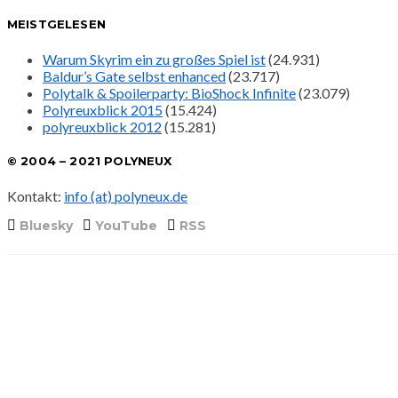
MEISTGELESEN
Warum Skyrim ein zu großes Spiel ist
(24.931)
Baldur’s Gate selbst enhanced
(23.717)
Polytalk & Spoilerparty: BioShock Infinite
(23.079)
Polyreuxblick 2015
(15.424)
polyreuxblick 2012
(15.281)
© 2004 – 2021 POLYNEUX
Kontakt:
info (at) polyneux.de
Bluesky
YouTube
RSS