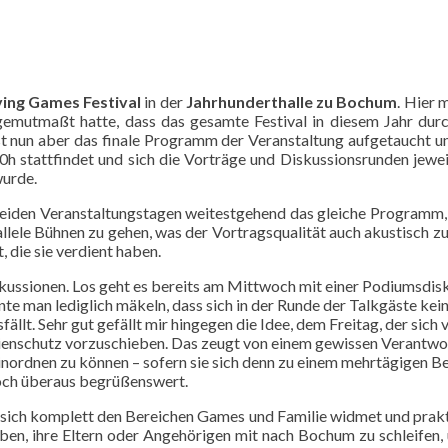
ving Games Festival
in der
Jahrhunderthalle zu Bochum
. Hier 
ch gemutmaßt hatte, dass das gesamte Festival in diesem Jahr 
 nun aber das finale Programm der Veranstaltung aufgetaucht und
 stattfindet und sich die Vorträge und Diskussionsrunden jeweils
urde.
beiden Veranstaltungstagen weitestgehend das gleiche Programm, 
rallele Bühnen zu gehen, was der Vortragsqualität auch akustisch
 die sie verdient haben.
ussionen. Los geht es bereits am Mittwoch mit einer Podiumsdisku
nte man lediglich mäkeln, dass sich in der Runde der Talkgäste kein
ällt. Sehr gut gefällt mir hingegen die Idee, dem Freitag, der sic
nschutz vorzuschieben. Das zeugt von einem gewissen Verantwor
nordnen zu können – sofern sie sich denn zu einem mehrtägigen Bes
noch überaus begrüßenswert.
ich komplett den Bereichen Games und Familie widmet und prakti
aben, ihre Eltern oder Angehörigen mit nach Bochum zu schleifen, 