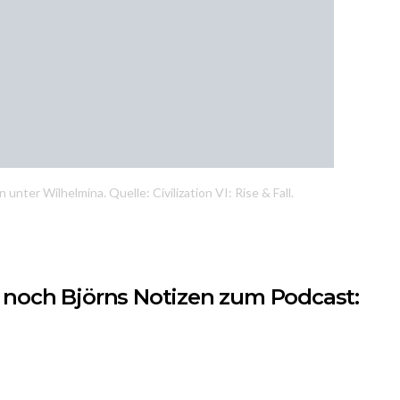
 unter Wilhelmina. Quelle: Civilization VI: Rise & Fall.
h noch Björns Notizen zum Podcast: