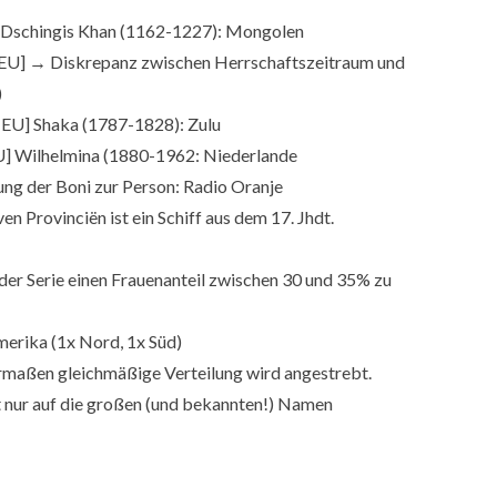
 Dschingis Khan (1162-1227): Mongolen
NEU] → Diskrepanz zwischen Herrschaftszeitraum und
)
[NEU] Shaka (1787-1828): Zulu
] Wilhelmina (1880-1962: Niederlande
ng der Boni zur Person: Radio Oranje
n Provinciën ist ein Schiff aus dem 17. Jhdt.
 der Serie einen Frauenanteil zwischen 30 und 35% zu
Amerika (1x Nord, 1x Süd)
ermaßen gleichmäßige Verteilung wird angestrebt.
t nur auf die großen (und bekannten!) Namen