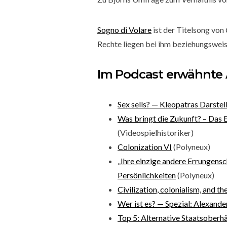
Sogno di Volare
ist der Titelsong von
Rechte liegen bei ihm beziehungsweis
Im Podcast erwähnte A
Sex sells? — Kleopatras Darstel
Was bringt die Zukunft? – Das E
(Videospielhistoriker)
Colonization VI
(Polyneux)
„Ihre einzige andere Errungens
Persönlichkeiten
(Polyneux)
Civilization, colonialism, and t
Wer ist es? — Spezial: Alexand
Top 5: Alternative Staatsoberh