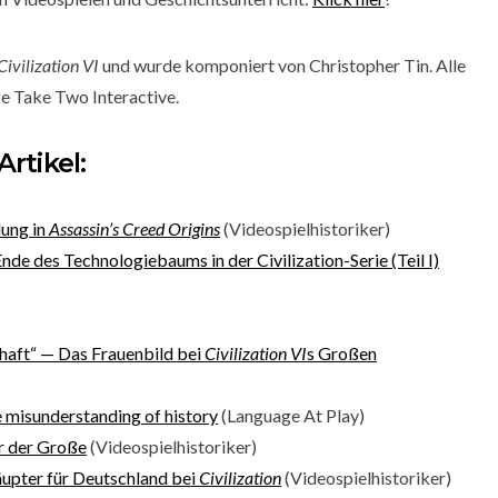
Civilization VI
und wurde komponiert von Christopher Tin. Alle
e Take Two Interactive.
rtikel:
lung in
Assassin’s Creed Origins
(Videospielhistoriker)
nde des Technologiebaums in der Civilization-Serie (Teil I)
chaft“ — Das Frauenbild bei
Civilization VI
s Großen
he misunderstanding of history
(Language At Play)
er der Große
(Videospielhistoriker)
äupter für Deutschland bei
Civilization
(Videospielhistoriker)