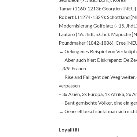
Tamar (1160-1213): Georgien [NEU]
Robert I. (1274-1329): Schottland [
Modernisierung Golfplatz (~15. Jhdt.
Lautaro (16. Jhdt. n.Chr.): Mapuche 
Poundmaker (1842-1886): Cree [NEU
→ Gelungenes Beispiel von Verknüpfu
→ Aber auch hier: Diskrepanz: De Zeve
– 3/9: Frauen
→ Rise and Fall geht den Weg weiter,
verpassen
– 3x Asien, 3x Europa, 1x Afrika, 2x 
→ Bunt gemischte Völker, eine einig
→ Generell beschränkt man sich nich
Loyalität