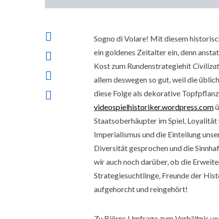
Sogno di Volare! Mit diesem historis
ein goldenes Zeitalter ein, denn anst
Kost zum Rundenstrategiehit
Civiliza
allem deswegen so gut, weil die üblic
diese Folge als dekorative Topfpflanz
videospielhistoriker.wordpress.com
ü
Staatsoberhäupter im Spiel, Loyalität
Imperialismus und die Einteilung unse
Diversität gesprochen und die Sinnhaf
wir auch noch darüber, ob die Erweit
Strategiesuchtlinge, Freunde der Hist
aufgehorcht und reingehört!
Zu Björns Umfrage zum Verhältnis vo