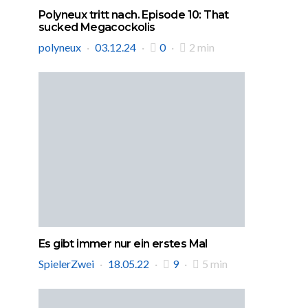
Polyneux tritt nach. Episode 10: That
sucked Megacockolis
polyneux
03.12.24
0
2 min
Es gibt immer nur ein erstes Mal
SpielerZwei
18.05.22
9
5 min