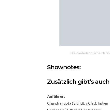
Die niederländische Nation
Shownotes:
Zusätzlich gibt’s auc
Anführer:
Chandragupta (3. Jhdt. v.Chr.): Indien
Seondeok (7. Jhdt. n.Chr.): Korea