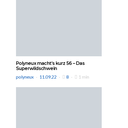
Polyneux macht’s kurz 56 – Das
Superwildschwein
polyneux
11.09.22
8
1 min