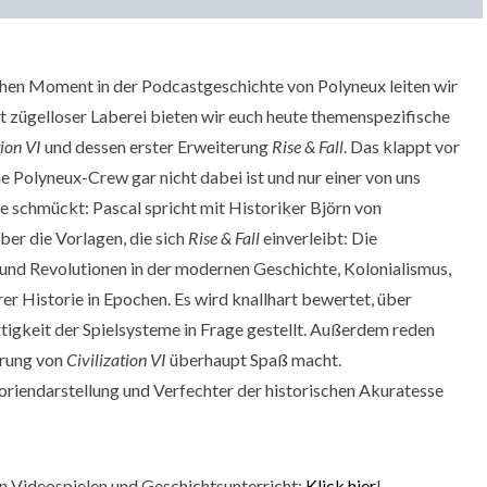
chen Moment in der Podcastgeschichte von Polyneux leiten wir
att zügelloser Laberei bieten wir euch heute themenspezifische
tion VI
und dessen erster Erweiterung
Rise & Fall
.
Das klappt vor
he Polyneux-Crew gar nicht dabei ist und nur einer von uns
e schmückt: Pascal spricht mit Historiker Björn von
ber die Vorlagen, die sich
Rise & Fall
einverleibt: Die
 und Revolutionen in der modernen Geschichte, Kolonialismus,
rer Historie in Epochen. Es wird knallhart bewertet, über
tigkeit der Spielsysteme in Frage gestellt. Außerdem reden
erung von
Civilization VI
überhaupt Spaß macht.
oriendarstellung und Verfechter der historischen Akuratesse
n Videospielen und Geschichtsunterricht:
Klick hier
!