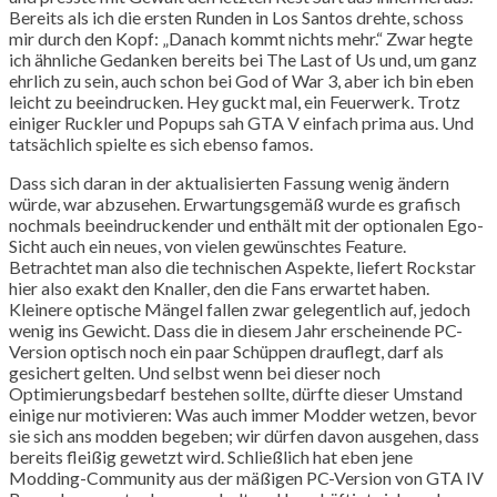
Bereits als ich die ersten Runden in Los Santos drehte, schoss
mir durch den Kopf: „Danach kommt nichts mehr.“ Zwar hegte
ich ähnliche Gedanken bereits bei The Last of Us und, um ganz
ehrlich zu sein, auch schon bei God of War 3, aber ich bin eben
leicht zu beeindrucken. Hey guckt mal, ein Feuerwerk. Trotz
einiger Ruckler und Popups sah GTA V einfach prima aus. Und
tatsächlich spielte es sich ebenso famos.
Dass sich daran in der aktualisierten Fassung wenig ändern
würde, war abzusehen. Erwartungsgemäß wurde es grafisch
nochmals beeindruckender und enthält mit der optionalen Ego-
Sicht auch ein neues, von vielen gewünschtes Feature.
Betrachtet man also die technischen Aspekte, liefert Rockstar
hier also exakt den Knaller, den die Fans erwartet haben.
Kleinere optische Mängel fallen zwar gelegentlich auf, jedoch
wenig ins Gewicht. Dass die in diesem Jahr erscheinende PC-
Version optisch noch ein paar Schüppen drauflegt, darf als
gesichert gelten. Und selbst wenn bei dieser noch
Optimierungsbedarf bestehen sollte, dürfte dieser Umstand
einige nur motivieren: Was auch immer Modder wetzen, bevor
sie sich ans modden begeben; wir dürfen davon ausgehen, dass
bereits fleißig gewetzt wird. Schließlich hat eben jene
Modding-Community aus der mäßigen PC-Version von GTA IV