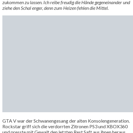
zukommen zu lassen. Ich reibe freudig die Hände gegeneinander und
ziehe den Schal enger, denn zum Heizen fehlen die Mittel.
GTA V war der Schwanengesang der alten Konsolengeneration.
Rockstar griff sich die verdorrten Zitronen PS3 und XBOX360
und presste mit Gewalt den letzten Rest Saft aus ihnen heraus.