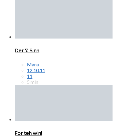
Der 7. Sinn
Manu
12.10.11
11
5 min
For teh win!