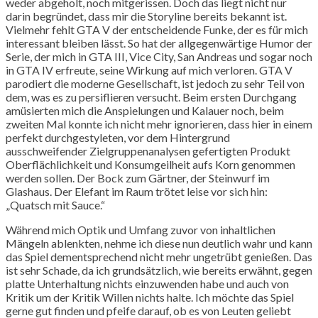
weder abgeholt, noch mitgerissen. Doch das liegt nicht nur
darin begründet, dass mir die Storyline bereits bekannt ist.
Vielmehr fehlt GTA V der entscheidende Funke, der es für mich
interessant bleiben lässt. So hat der allgegenwärtige Humor der
Serie, der mich in GTA III, Vice City, San Andreas und sogar noch
in GTA IV erfreute, seine Wirkung auf mich verloren. GTA V
parodiert die moderne Gesellschaft, ist jedoch zu sehr Teil von
dem, was es zu persiflieren versucht. Beim ersten Durchgang
amüsierten mich die Anspielungen und Kalauer noch, beim
zweiten Mal konnte ich nicht mehr ignorieren, dass hier in einem
perfekt durchgestyleten, vor dem Hintergrund
ausschweifender Zielgruppenanalysen gefertigten Produkt
Oberflächlichkeit und Konsumgeilheit aufs Korn genommen
werden sollen. Der Bock zum Gärtner, der Steinwurf im
Glashaus. Der Elefant im Raum trötet leise vor sich hin:
„Quatsch mit Sauce.“
Während mich Optik und Umfang zuvor von inhaltlichen
Mängeln ablenkten, nehme ich diese nun deutlich wahr und kann
das Spiel dementsprechend nicht mehr ungetrübt genießen. Das
ist sehr Schade, da ich grundsätzlich, wie bereits erwähnt, gegen
platte Unterhaltung nichts einzuwenden habe und auch von
Kritik um der Kritik Willen nichts halte. Ich möchte das Spiel
gerne gut finden und pfeife darauf, ob es von Leuten geliebt