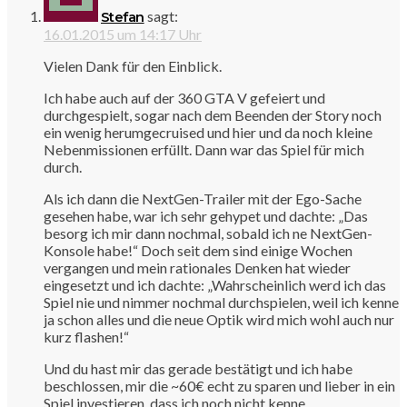
sagt:
Stefan
16.01.2015 um 14:17 Uhr
Vielen Dank für den Einblick.
Ich habe auch auf der 360 GTA V gefeiert und
durchgespielt, sogar nach dem Beenden der Story noch
ein wenig herumgecruised und hier und da noch kleine
Nebenmissionen erfüllt. Dann war das Spiel für mich
durch.
Als ich dann die NextGen-Trailer mit der Ego-Sache
gesehen habe, war ich sehr gehypet und dachte: „Das
besorg ich mir dann nochmal, sobald ich ne NextGen-
Konsole habe!“ Doch seit dem sind einige Wochen
vergangen und mein rationales Denken hat wieder
eingesetzt und ich dachte: „Wahrscheinlich werd ich das
Spiel nie und nimmer nochmal durchspielen, weil ich kenne
ja schon alles und die neue Optik wird mich wohl auch nur
kurz flashen!“
Und du hast mir das gerade bestätigt und ich habe
beschlossen, mir die ~60€ echt zu sparen und lieber in ein
Spiel investieren, dass ich noch nicht kenne.