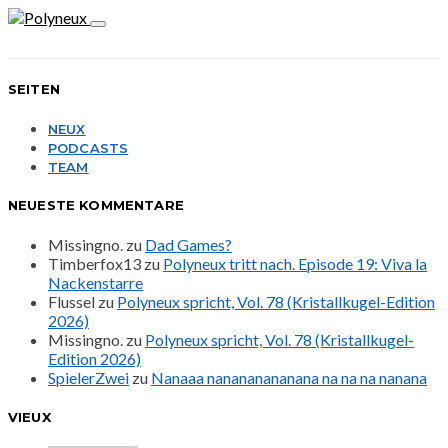
SEITEN
NEUX
PODCASTS
TEAM
NEUESTE KOMMENTARE
Missingno.
zu
Dad Games?
Timberfox13
zu
Polyneux tritt nach. Episode 19: Viva la
Nackenstarre
Flussel
zu
Polyneux spricht, Vol. 78 (Kristallkugel-Edition
2026)
Missingno.
zu
Polyneux spricht, Vol. 78 (Kristallkugel-
Edition 2026)
SpielerZwei
zu
Nanaaa nanananananana na na na nanana
VIEUX