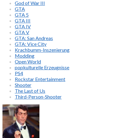
God of War III
GTA
GTA 5
GTA III
GTA IV
GTA V
GTA: San Andreas
GTA: Vice City
Krachbumm-Inszenierung
Modding
Open World
popkulturelle Erzeugnisse
PS4
Rockstar Entertainment
Shooter
The Last of Us
Third-Person-Shooter