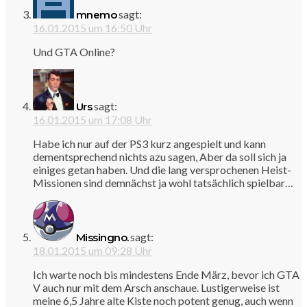
sagt:
mnemo
16.01.2015 um 16:50 Uhr
Und GTA Online?
sagt:
Urs
16.01.2015 um 17:08 Uhr
Habe ich nur auf der PS3 kurz angespielt und kann
dementsprechend nichts azu sagen, Aber da soll sich ja
einiges getan haben. Und die lang versprochenen Heist-
Missionen sind demnächst ja wohl tatsächlich spielbar…
sagt:
Missingno.
18.01.2015 um 09:28 Uhr
Ich warte noch bis mindestens Ende März, bevor ich GTA
V auch nur mit dem Arsch anschaue. Lustigerweise ist
meine 6,5 Jahre alte Kiste noch potent genug, auch wenn