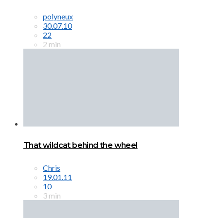
polyneux
30.07.10
22
2 min
That wildcat behind the wheel
Chris
19.01.11
10
3 min