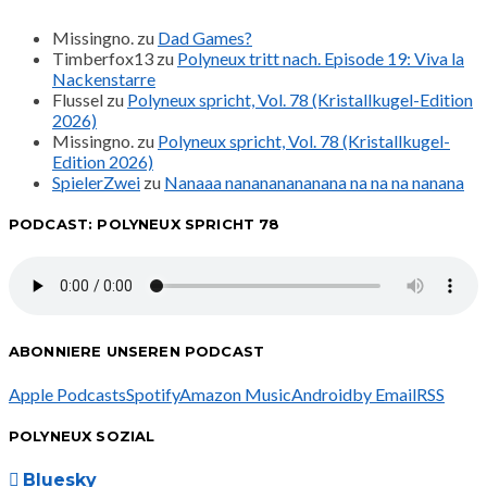
Missingno.
zu
Dad Games?
Timberfox13
zu
Polyneux tritt nach. Episode 19: Viva la
Nackenstarre
Flussel
zu
Polyneux spricht, Vol. 78 (Kristallkugel-Edition
2026)
Missingno.
zu
Polyneux spricht, Vol. 78 (Kristallkugel-
Edition 2026)
SpielerZwei
zu
Nanaaa nanananananana na na na nanana
PODCAST: POLYNEUX SPRICHT 78
ABONNIERE UNSEREN PODCAST
Apple Podcasts
Spotify
Amazon Music
Android
by Email
RSS
POLYNEUX SOZIAL
Bluesky