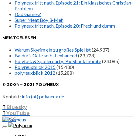
Polyneux tritt nach. Episode 21: Ein klassisches Christian-
Problem
Dad Games?
Super Meat Boy 3-Meh
Polyneux tritt nach. Episode 20: Frech und dumm
MEISTGELESEN
Warum Skyrim ein zu großes Spiel ist
(24.937)
Baldur’s Gate selbst enhanced
(23.728)
Polytalk & Spoilerparty: BioShock Infinite
(23.085)
Polyreuxblick 2015
(15.430)
polyreuxblick 2012
(15.288)
© 2004 – 2021 POLYNEUX
Kontakt:
info (at) polyneux.de
Bluesky
YouTube
RSS