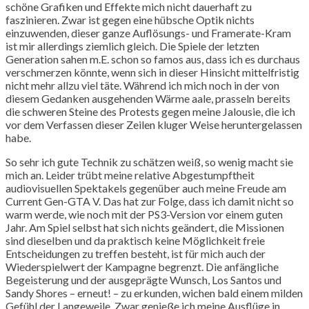
schöne Grafiken und Effekte mich nicht dauerhaft zu
faszinieren. Zwar ist gegen eine hübsche Optik nichts
einzuwenden, dieser ganze Auflösungs- und Framerate-Kram
ist mir allerdings ziemlich gleich. Die Spiele der letzten
Generation sahen m.E. schon so famos aus, dass ich es durchaus
verschmerzen könnte, wenn sich in dieser Hinsicht mittelfristig
nicht mehr allzu viel täte. Während ich mich noch in der von
diesem Gedanken ausgehenden Wärme aale, prasseln bereits
die schweren Steine des Protests gegen meine Jalousie, die ich
vor dem Verfassen dieser Zeilen kluger Weise heruntergelassen
habe.
So sehr ich gute Technik zu schätzen weiß, so wenig macht sie
mich an. Leider trübt meine relative Abgestumpftheit
audiovisuellen Spektakels gegenüber auch meine Freude am
Current Gen-GTA V. Das hat zur Folge, dass ich damit nicht so
warm werde, wie noch mit der PS3-Version vor einem guten
Jahr. Am Spiel selbst hat sich nichts geändert, die Missionen
sind dieselben und da praktisch keine Möglichkeit freie
Entscheidungen zu treffen besteht, ist für mich auch der
Wiederspielwert der Kampagne begrenzt. Die anfängliche
Begeisterung und der ausgeprägte Wunsch, Los Santos und
Sandy Shores – erneut! – zu erkunden, wichen bald einem milden
Gefühl der Langeweile. Zwar genieße ich meine Ausflüge in