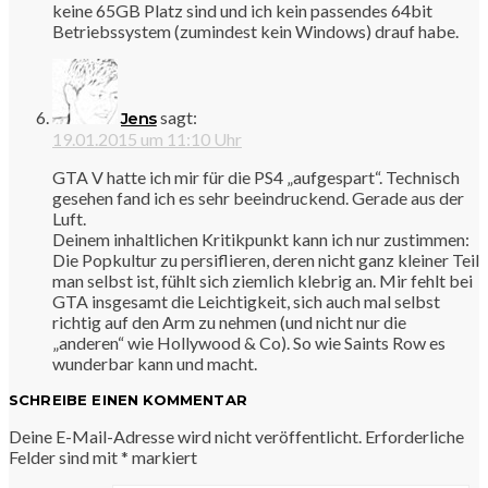
keine 65GB Platz sind und ich kein passendes 64bit
Betriebssystem (zumindest kein Windows) drauf habe.
sagt:
Jens
19.01.2015 um 11:10 Uhr
GTA V hatte ich mir für die PS4 „aufgespart“. Technisch
gesehen fand ich es sehr beeindruckend. Gerade aus der
Luft.
Deinem inhaltlichen Kritikpunkt kann ich nur zustimmen:
Die Popkultur zu persiflieren, deren nicht ganz kleiner Teil
man selbst ist, fühlt sich ziemlich klebrig an. Mir fehlt bei
GTA insgesamt die Leichtigkeit, sich auch mal selbst
richtig auf den Arm zu nehmen (und nicht nur die
„anderen“ wie Hollywood & Co). So wie Saints Row es
wunderbar kann und macht.
SCHREIBE EINEN KOMMENTAR
Deine E-Mail-Adresse wird nicht veröffentlicht.
Erforderliche
Felder sind mit
*
markiert