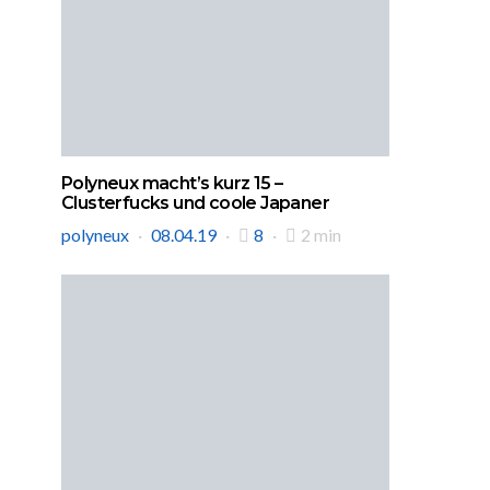
Polyneux macht’s kurz 15 –
Clusterfucks und coole Japaner
polyneux
08.04.19
8
2 min