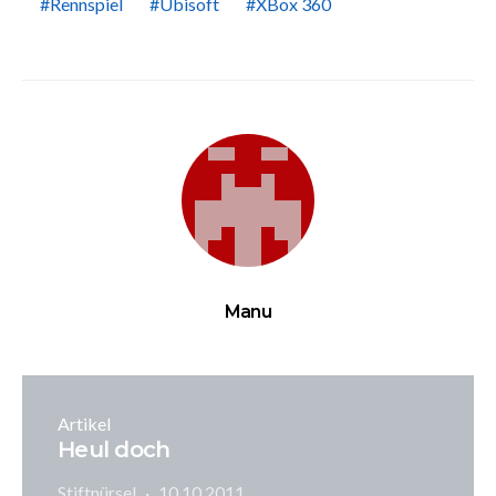
Rennspiel
Ubisoft
XBox 360
Manu
Artikel
Heul doch
Stiftnürsel
10.10.2011