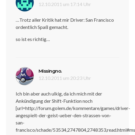
12.10.2011 um 17:14 Uhr
…Trotz aller Kritik hat mir Driver: San Francisco
ordentlich Spaß gemacht.
so ist es richtig…
sagt:
Missingno.
12.10.2011 um 20:23 Uhr
Ich bin aber auch ulkig, da ich mich mit der
Ankündigung der Shift-Funktion noch
[url=http://forum.golem.de/kommentare/games/driver-
angespielt-der-geist-ueber-den-strassen-von-
san-
francisco/schade/53534,2747804,2748353,read.html#m