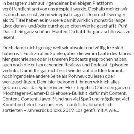
in besagtem Jahr auf irgendeiner beliebigen Plattform
veröffentlicht
und
von uns gespielt wurde. Deshalb meinen wir
es durchaus ernst, wenn wir episch sagen. Denn nicht weniger
als 96 Titel haben es in unsere damit wirklich monströs lange
Liste der an- und/oder durchgespielten Werke geschafft. Puh!
Das ist ein ganz schöner Haufen. Da habt Ihr ganz schön was zu
lesen!
Doch damit nicht genug: weil wir absolut und völlig irre sind,
haben wir Euch zu allen Spielen, über die wir im Laufe des Jahres
hier geschrieben oder in unseren Podcasts gesprochen haben,
auch noch die entsprechenden Reviews und Podcast-Episoden
verlinkt. Damit Ihr gar nicht erst wieder auf die Idee kommt,
noch irgendeine andere Seite als Polyneux zu lesen oder
wertzuschätzen. Denn hier bekommt Ihr nun wirklich alles
geboten, was das Spielerinnen-Herz begehrt. Ohne den ganzen
Möchtegern-Gamer-Dickehosen-Bullshit, dafür mit Content,
Content, Content. Jawoll! Und nun viel Spaß und möglichst viel
Kondition beim Lesen unseres – natürlich alphabetisch
sortierten – Jahresrückblicks 2019. Los geht’s mit A wie…