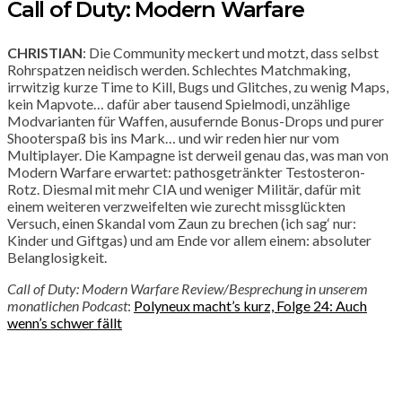
Call of Duty: Modern Warfare
CHRISTIAN
: Die Community meckert und motzt, dass selbst
Rohrspatzen neidisch werden. Schlechtes Matchmaking,
irrwitzig kurze Time to Kill, Bugs und Glitches, zu wenig Maps,
kein Mapvote… dafür aber tausend Spielmodi, unzählige
Modvarianten für Waffen, ausufernde Bonus-Drops und purer
Shooterspaß bis ins Mark… und wir reden hier nur vom
Multiplayer. Die Kampagne ist derweil genau das, was man von
Modern Warfare erwartet: pathosgetränkter Testosteron-
Rotz. Diesmal mit mehr CIA und weniger Militär, dafür mit
einem weiteren verzweifelten wie zurecht missglückten
Versuch, einen Skandal vom Zaun zu brechen (ich sag‘ nur:
Kinder und Giftgas) und am Ende vor allem einem: absoluter
Belanglosigkeit.
Call of Duty: Modern Warfare Review/Besprechung in unserem
monatlichen Podcast
:
Polyneux macht’s kurz, Folge 24: Auch
wenn’s schwer fällt