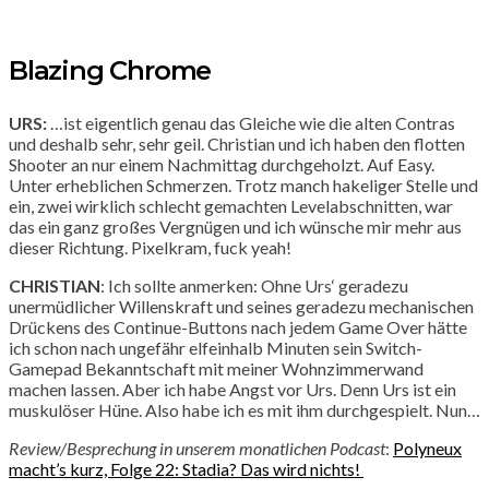
Blazing Chrome
URS:
…ist eigentlich genau das Gleiche wie die alten Contras
und deshalb sehr, sehr geil. Christian und ich haben den flotten
Shooter an nur einem Nachmittag durchgeholzt. Auf Easy.
Unter erheblichen Schmerzen. Trotz manch hakeliger Stelle und
ein, zwei wirklich schlecht gemachten Levelabschnitten, war
das ein ganz großes Vergnügen und ich wünsche mir mehr aus
dieser Richtung. Pixelkram, fuck yeah!
CHRISTIAN
: Ich sollte anmerken: Ohne Urs‘ geradezu
unermüdlicher Willenskraft und seines geradezu mechanischen
Drückens des Continue-Buttons nach jedem Game Over hätte
ich schon nach ungefähr elfeinhalb Minuten sein Switch-
Gamepad Bekanntschaft mit meiner Wohnzimmerwand
machen lassen. Aber ich habe Angst vor Urs. Denn Urs ist ein
muskulöser Hüne. Also habe ich es mit ihm durchgespielt. Nun…
Review/Besprechung in unserem monatlichen Podcast
:
Polyneux
macht’s kurz, Folge 22: Stadia? Das wird nichts!