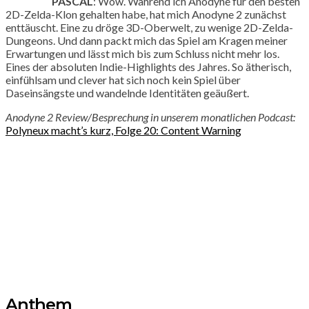
PASCAL
: Wow. Während ich Anodyne für den besten
2D-Zelda-Klon gehalten habe, hat mich Anodyne 2 zunächst
enttäuscht. Eine zu dröge 3D-Oberwelt, zu wenige 2D-Zelda-
Dungeons. Und dann packt mich das Spiel am Kragen meiner
Erwartungen und lässt mich bis zum Schluss nicht mehr los.
Eines der absoluten Indie-Highlights des Jahres. So ätherisch,
einfühlsam und clever hat sich noch kein Spiel über
Daseinsängste und wandelnde Identitäten geäußert.
Anodyne 2 Review/Besprechung in unserem monatlichen Podcast:
Polyneux macht’s kurz, Folge 20: Content Warning
Anthem