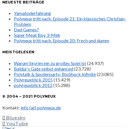
NEUESTE BEITRÄGE
Yamatoderfahrung
Polyneux tritt nach. Episode 21: Ein klassisches Christian-
Problem
Dad Games?
Super Meat Boy 3-Meh
Polyneux tritt nach. Episode 20: Frech und dumm
MEISTGELESEN
Warum Skyrim ein zu großes Spiel ist
(24.937)
Baldur’s Gate selbst enhanced
(23.728)
Polytalk & Spoilerparty: BioShock Infinite
(23.085)
Polyreuxblick 2015
(15.429)
polyreuxblick 2012
(15.288)
© 2004 – 2021 POLYNEUX
Kontakt:
info (at) polyneux.de
Bluesky
YouTube