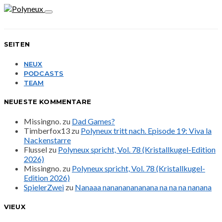
SEITEN
NEUX
PODCASTS
TEAM
NEUESTE KOMMENTARE
Missingno.
zu
Dad Games?
Timberfox13
zu
Polyneux tritt nach. Episode 19: Viva la
Nackenstarre
Flussel
zu
Polyneux spricht, Vol. 78 (Kristallkugel-Edition
2026)
Missingno.
zu
Polyneux spricht, Vol. 78 (Kristallkugel-
Edition 2026)
SpielerZwei
zu
Nanaaa nanananananana na na na nanana
VIEUX