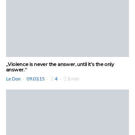
„Violence is never the answer, until it’s the only
answer.“
Le Don
09.03.15
4
8 min