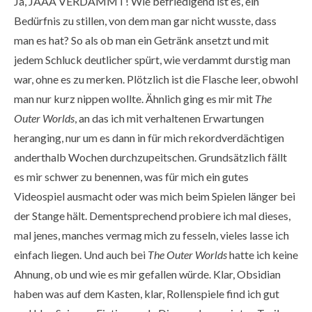
Ja, JAAA VERDAMMT! Wie befriedigend ist es, ein
Bedürfnis zu stillen, von dem man gar nicht wusste, dass
man es hat? So als ob man ein Getränk ansetzt und mit
jedem Schluck deutlicher spürt, wie verdammt durstig man
war, ohne es zu merken. Plötzlich ist die Flasche leer, obwohl
man nur kurz nippen wollte. Ähnlich ging es mir mit
The
Outer Worlds
, an das ich mit verhaltenen Erwartungen
heranging, nur um es dann in für mich rekordverdächtigen
anderthalb Wochen durchzupeitschen. Grundsätzlich fällt
es mir schwer zu benennen, was für mich ein gutes
Videospiel ausmacht oder was mich beim Spielen länger bei
der Stange hält. Dementsprechend probiere ich mal dieses,
mal jenes, manches vermag mich zu fesseln, vieles lasse ich
einfach liegen. Und auch bei
The Outer Worlds
hatte ich keine
Ahnung, ob und wie es mir gefallen würde. Klar, Obsidian
haben was auf dem Kasten, klar, Rollenspiele find ich gut