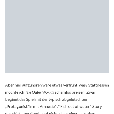
Aber hier aufzuhören wäre etwas verfrüht, was? Stattdessen
möchte ich
The Outer Worlds
schamlos preisen: Zwar
beginnt das Spiel mit der typisch abgelutschten
„Protagonist*in mit Amnesie“-/“Fish out of water“-Story,
das stört aber überhaupt nicht, da es einerseits okay