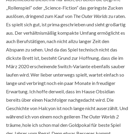
„Rollenspiel“ oder „Science-Fiction“ das geringste Zucken
auslösen, dringend zum Kauf von
The Outer Worlds
zu raten.
Es spielt sich gut, ist prima geschrieben und sieht großartig
aus. Der verhältnismäßig kompakte Umfang ermöglicht es
auch Berufstätigen, nach nicht allzu langer Zeit den
Abspann zu sehen. Und da das Spiel technisch nicht das
dickste Brett ist, besteht Grund zur Hoffnung, dass die im
März 2020 erscheinende Switch-Variante ebenfalls sauber
laufen wird. Wer lieber unterwegs spielt, wartet einfach so
lange und verbringt noch ein paar Monate in freudiger
Erwartung. Ich hoffe derweil, dass im Hause Obsidian
bereits über einen Nachfolger nachgedacht wird. Die
Geschichte von Halcyon ist noch lange nicht auserzählt. Und
während ich von einem noch geileren
The Outer Worlds 2
träume, hole ich schon mal den Goldpokal für beste Spiel
des Jahres vom Regal. Denn etwas Besseres kommt