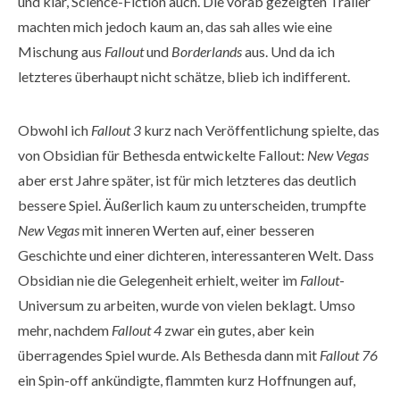
und klar, Science-Fiction auch. Die vorab gezeigten Trailer
machten mich jedoch kaum an, das sah alles wie eine
Mischung aus
Fallout
und
Borderlands
aus. Und da ich
letzteres überhaupt nicht schätze, blieb ich indifferent.
Obwohl ich
Fallout 3
kurz nach Veröffentlichung spielte, das
von Obsidian für Bethesda entwickelte Fallout:
New Vegas
aber erst Jahre später, ist für mich letzteres das deutlich
bessere Spiel. Äußerlich kaum zu unterscheiden, trumpfte
New Vegas
mit inneren Werten auf, einer besseren
Geschichte und einer dichteren, interessanteren Welt. Dass
Obsidian nie die Gelegenheit erhielt, weiter im
Fallout
-
Universum zu arbeiten, wurde von vielen beklagt. Umso
mehr, nachdem
Fallout 4
zwar ein gutes, aber kein
überragendes Spiel wurde. Als Bethesda dann mit
Fallout 76
ein Spin-off ankündigte, flammten kurz Hoffnungen auf,