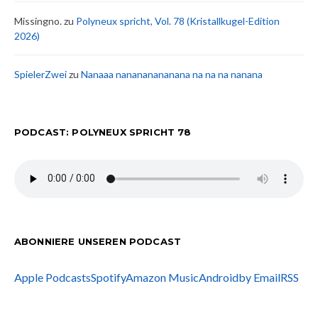
Missingno.
zu
Polyneux spricht, Vol. 78 (Kristallkugel-Edition
2026)
SpielerZwei
zu
Nanaaa nanananananana na na na nanana
PODCAST: POLYNEUX SPRICHT 78
ABONNIERE UNSEREN PODCAST
Apple Podcasts
Spotify
Amazon Music
Android
by Email
RSS