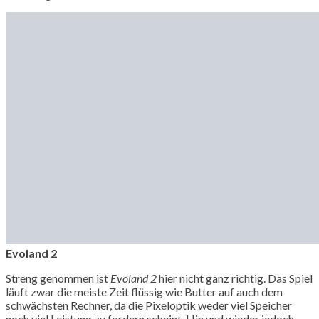
Evoland 2
Streng genommen ist
Evoland 2
hier nicht ganz richtig. Das Spiel
läuft zwar die meiste Zeit flüssig wie Butter auf auch dem
schwächsten Rechner, da die Pixeloptik weder viel Speicher
noch viel Leistung zu fordern scheint. Hin und wieder jedoch