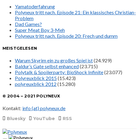
Yamatoderfahrung
Polyneux tritt nach. Episode 21: Ein klassisches Christian-
Problem
Dad Games?
Super Meat Boy 3-Meh
Polyneux tritt nach. Episode 20: Frech und dumm
MEISTGELESEN
Warum Skyrim ein zu großes Spiel ist
(24.929)
Baldur’s Gate selbst enhanced
(23.715)
Polytalk & Spoilerparty: BioShock Infinite
(23.077)
Polyreuxblick 2015
(15.423)
polyreuxblick 2012
(15.280)
© 2004 – 2021 POLYNEUX
Kontakt:
info (at) polyneux.de
Bluesky
YouTube
RSS