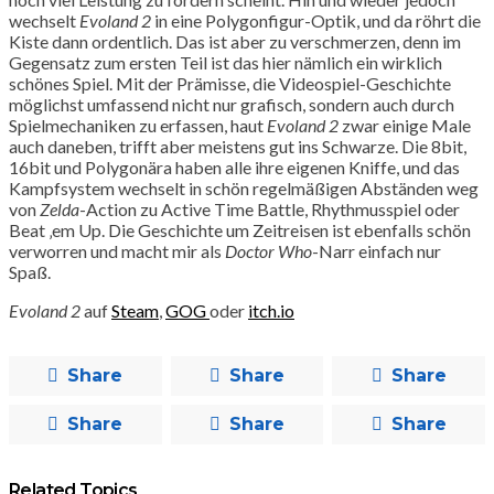
wechselt
Evoland 2
in eine Polygonfigur-Optik, und da röhrt die
Kiste dann ordentlich. Das ist aber zu verschmerzen, denn im
Gegensatz zum ersten Teil ist das hier nämlich ein wirklich
schönes Spiel. Mit der Prämisse, die Videospiel-Geschichte
möglichst umfassend nicht nur grafisch, sondern auch durch
Spielmechaniken zu erfassen, haut
Evoland 2
zwar einige Male
auch daneben, trifft aber meistens gut ins Schwarze. Die 8bit,
16bit und Polygonära haben alle ihre eigenen Kniffe, und das
Kampfsystem wechselt in schön regelmäßigen Abständen weg
von
Zelda
-Action zu Active Time Battle, Rhythmusspiel oder
Beat ‚em Up. Die Geschichte um Zeitreisen ist ebenfalls schön
verworren und macht mir als
Doctor Who
-Narr einfach nur
Spaß.
Evoland 2
auf
Steam
,
GOG
oder
itch.io
Share
Share
Share
Share
Share
Share
Related Topics