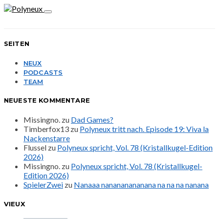
SEITEN
NEUX
PODCASTS
TEAM
NEUESTE KOMMENTARE
Missingno.
zu
Dad Games?
Timberfox13
zu
Polyneux tritt nach. Episode 19: Viva la
Nackenstarre
Flussel
zu
Polyneux spricht, Vol. 78 (Kristallkugel-Edition
2026)
Missingno.
zu
Polyneux spricht, Vol. 78 (Kristallkugel-
Edition 2026)
SpielerZwei
zu
Nanaaa nanananananana na na na nanana
VIEUX