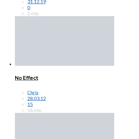
31.12.19
0
2 min
No Effect
Chris
28.03.12
15
16 min