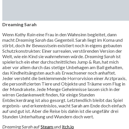
Dreaming Sarah
Wenn
Kathy Rain
eine Frau in den Wahnsinn begleitet, dann
macht
Dreaming Sarah
das Gegenteil. Sarah liegt im Koma und
stirbt, doch ihr Bewusstsein existiert noch in eigens gebauten
Schutzkonstrukten: Einer surrealen, verstörenden Version der
Welt, wie ein Kind sie wahrnehmen würde.
Dreaming Sarah
ist
spielerisch ein eher durchschnittliches Jump & Run, hat mich
aber vor allem durch das stetige Unbehagen am Ball gehalten,
das Kindheitsängsten auch als Erwachsener noch anhaftet.
Jeder versteht die beklemmende Horrorvision einer Arztpraxis,
die personifizierten Tiere und Objekte und Träume vom Flug in
der Mondrakete. Jede Menge Geheimnisse lassen sich in der
wirren Gedankenwelt finden, für einige Stunden
Entdeckerdrang ist also gesorgt. Letztendlich bleibt das Spiel
ergebnis- und erkenntnislos, wacht Sarah am Ende doch einfach
auf und gut ist. Aber die Reise bis dahin ist die ungefähr drei
Stunden Unterhaltung und Wundern doch wert.
Dreaming Sarah
auf
Steam
und
itch.io