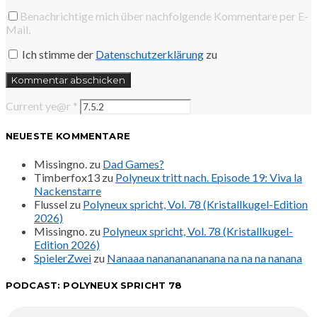
Benachrichtige mich über nachfolgende Kommentare per E-
Mail.
Ich stimme der
Datenschutzerklärung
zu
Current ye@r
*
NEUESTE KOMMENTARE
Missingno.
zu
Dad Games?
Timberfox13
zu
Polyneux tritt nach. Episode 19: Viva la
Nackenstarre
Flussel
zu
Polyneux spricht, Vol. 78 (Kristallkugel-Edition
2026)
Missingno.
zu
Polyneux spricht, Vol. 78 (Kristallkugel-
Edition 2026)
SpielerZwei
zu
Nanaaa nanananananana na na na nanana
PODCAST: POLYNEUX SPRICHT 78