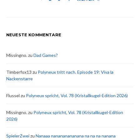
Seitennummer
der
Beiträge
NEUESTE KOMMENTARE
Missingno.
zu
Dad Games?
Timberfox13
zu
Polyneux tritt nach. Episode 19: Viva la
Nackenstarre
Flussel
zu
Polyneux spricht, Vol. 78 (Kristallkugel-Edition 2026)
Missingno.
zu
Polyneux spricht, Vol. 78 (Kristallkugel-Edition
2026)
SpielerZwei
zu
Nanaaa nanananananana na na na nanana