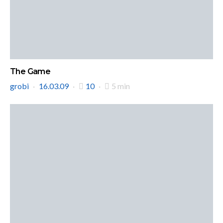
The Game
grobi
16.03.09
10
5 min