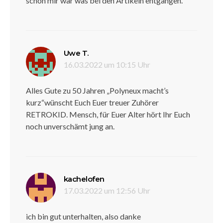
schon mir wär was bei den Artikeln entgangen.
sagt:
Uwe T.
16.03.2022 um 10:15 Uhr
Alles Gute zu 50 Jahren „Polyneux macht’s
kurz“wünscht Euch Euer treuer Zuhörer
RETROKID. Mensch, für Euer Alter hört Ihr Euch
noch unverschämt jung an.
sagt:
kachelofen
17.03.2022 um 12:56 Uhr
ich bin gut unterhalten, also danke