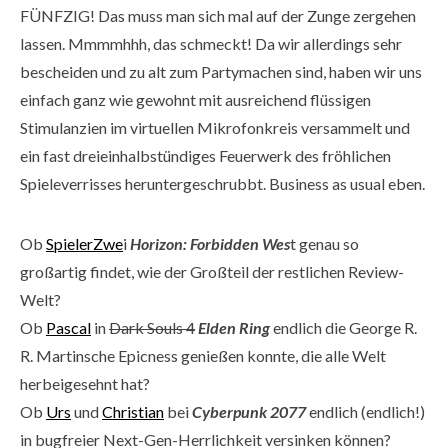
FÜNFZIG! Das muss man sich mal auf der Zunge zergehen
lassen. Mmmmhhh, das schmeckt! Da wir allerdings sehr
bescheiden und zu alt zum Partymachen sind, haben wir uns
einfach ganz wie gewohnt mit ausreichend flüssigen
Stimulanzien im virtuellen Mikrofonkreis versammelt und
ein fast dreieinhalbstündiges Feuerwerk des fröhlichen
Spieleverrisses heruntergeschrubbt. Business as usual eben.
Ob
SpielerZwe
i
Horizon: Forbidden Wes
t genau so
großartig findet, wie der Großteil der restlichen Review-
Welt?
Ob
Pascal
in
Dark Souls 4
Elden Ring
endlich die George R.
R. Martinsche Epicness genießen konnte, die alle Welt
herbeigesehnt hat?
Ob
Urs
und
Christian
bei
Cyberpunk 2077
endlich (endlich!)
in bugfreier Next-Gen-Herrlichkeit versinken können?