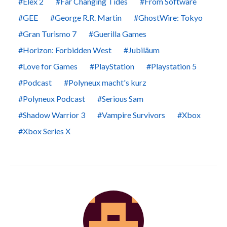
Elex 2
Far Changing Tides
From Software
GEE
George R.R. Martin
GhostWire: Tokyo
Gran Turismo 7
Guerilla Games
Horizon: Forbidden West
Jubiläum
Love for Games
PlayStation
Playstation 5
Podcast
Polyneux macht's kurz
Polyneux Podcast
Serious Sam
Shadow Warrior 3
Vampire Survivors
Xbox
Xbox Series X