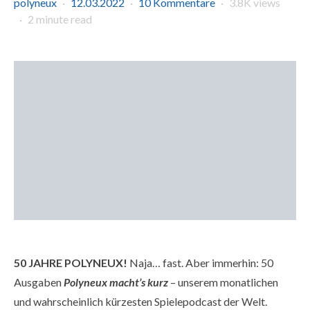
polyneux
12.03.2022
10 Kommentare
3.8K views
2 minute read
50 JAHRE POLYNEUX!
Naja… fast. Aber immerhin: 50
Ausgaben
Polyneux macht’s kurz
– unserem monatlichen
und wahrscheinlich kürzesten Spielepodcast der Welt.