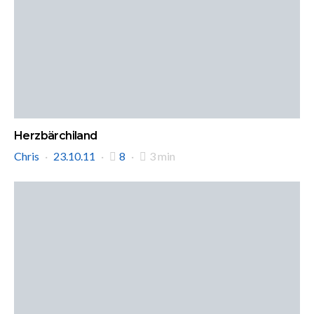
Herzbärchiland
Chris
23.10.11
8
3 min