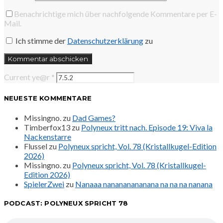
Benachrichtige mich über nachfolgende Kommentare per E-
Mail.
Ich stimme der
Datenschutzerklärung
zu
Current ye@r
*
NEUESTE KOMMENTARE
Missingno.
zu
Dad Games?
Timberfox13
zu
Polyneux tritt nach. Episode 19: Viva la
Nackenstarre
Flussel
zu
Polyneux spricht, Vol. 78 (Kristallkugel-Edition
2026)
Missingno.
zu
Polyneux spricht, Vol. 78 (Kristallkugel-
Edition 2026)
SpielerZwei
zu
Nanaaa nanananananana na na na nanana
PODCAST: POLYNEUX SPRICHT 78