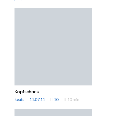
Kopfschock
keats
11.07.11
10
10 min