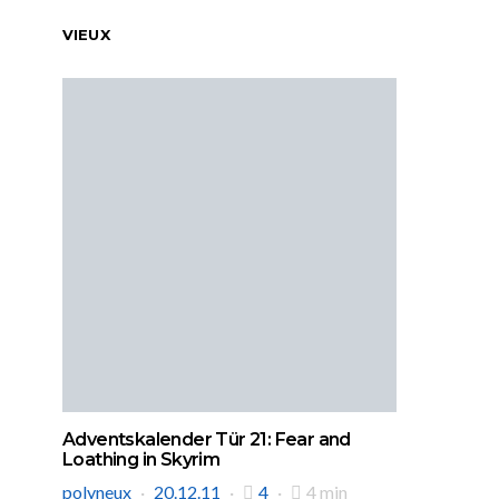
VIEUX
Adventskalender Tür 21: Fear and
Loathing in Skyrim
polyneux
20.12.11
4
4 min