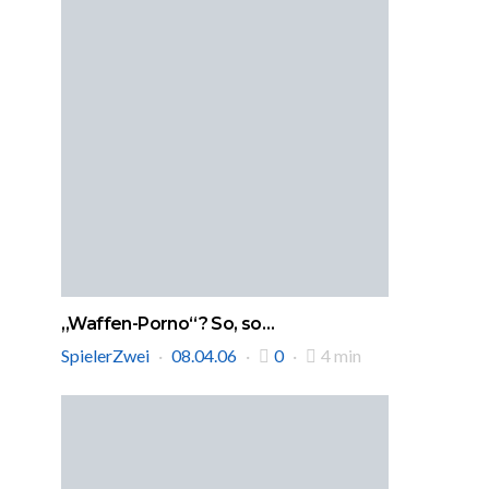
„Waffen-Porno“? So, so…
SpielerZwei
08.04.06
0
4 min