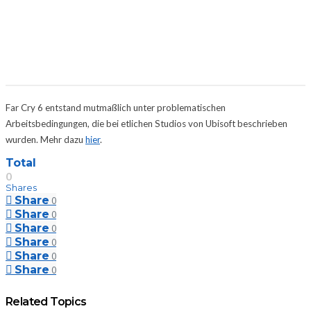
Far Cry 6 entstand mutmaßlich unter problematischen
Arbeitsbedingungen, die bei etlichen Studios von Ubisoft beschrieben
wurden. Mehr dazu
hier
.
Total
0
Shares
Share
0
Share
0
Share
0
Share
0
Share
0
Share
0
Related Topics