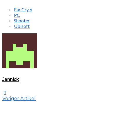
Far Cry 6
PC
Shooter
Ubisoft
Jannick
Voriger Artikel