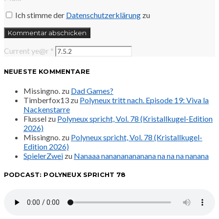
Ich stimme der
Datenschutzerklärung
zu
Current ye@r
*
NEUESTE KOMMENTARE
Missingno.
zu
Dad Games?
Timberfox13
zu
Polyneux tritt nach. Episode 19: Viva la
Nackenstarre
Flussel
zu
Polyneux spricht, Vol. 78 (Kristallkugel-Edition
2026)
Missingno.
zu
Polyneux spricht, Vol. 78 (Kristallkugel-
Edition 2026)
SpielerZwei
zu
Nanaaa nanananananana na na na nanana
PODCAST: POLYNEUX SPRICHT 78