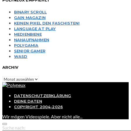
POLYNEUX EMPFIEHLT
BINARY SCROLL
GAIN MAGAZIN
KEINEN PIXEL DEN FASCHISTEN!
LANGUAGE AT PLAY
MEDIENBIENE
NAHAUFNAHMEN
POLYGAMIA
SENIOR GAMER
WASD
ARCHIV
Archiv
DATENSCHUTZERKLÄRUNG
DEINE DATEN
COPYRIGHT 2004-2026
Wir mögen Videospiele. Aber nicht alle...
Suche nach: