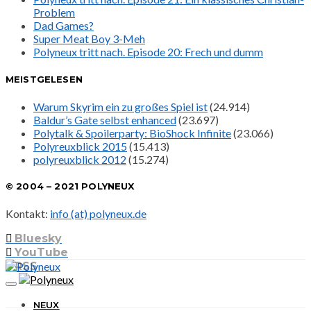
Problem
Dad Games?
Super Meat Boy 3-Meh
Polyneux tritt nach. Episode 20: Frech und dumm
MEISTGELESEN
Warum Skyrim ein zu großes Spiel ist
(24.914)
Baldur’s Gate selbst enhanced
(23.697)
Polytalk & Spoilerparty: BioShock Infinite
(23.066)
Polyreuxblick 2015
(15.413)
polyreuxblick 2012
(15.274)
© 2004 – 2021 POLYNEUX
Kontakt:
info (at) polyneux.de
Bluesky
YouTube
RSS
NEUX