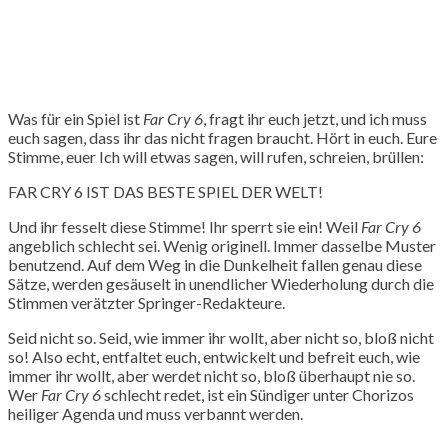
Was für ein Spiel ist
Far Cry 6
, fragt ihr euch jetzt, und ich muss
euch sagen, dass ihr das nicht fragen braucht. Hört in euch. Eure
Stimme, euer Ich will etwas sagen, will rufen, schreien, brüllen:
FAR CRY 6 IST DAS BESTE SPIEL DER WELT!
Und ihr fesselt diese Stimme! Ihr sperrt sie ein! Weil
Far Cry 6
angeblich schlecht sei. Wenig originell. Immer dasselbe Muster
benutzend. Auf dem Weg in die Dunkelheit fallen genau diese
Sätze, werden gesäuselt in unendlicher Wiederholung durch die
Stimmen verätzter Springer-Redakteure.
Seid nicht so. Seid, wie immer ihr wollt, aber nicht so, bloß nicht
so! Also echt, entfaltet euch, entwickelt und befreit euch, wie
immer ihr wollt, aber werdet nicht so, bloß überhaupt nie so.
Wer
Far Cry 6
schlecht redet, ist ein Sündiger unter Chorizos
heiliger Agenda und muss verbannt werden.