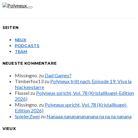
SEITEN
NEUX
PODCASTS
TEAM
NEUESTE KOMMENTARE
Missingno.
zu
Dad Games?
Timberfox13
zu
Polyneux tritt nach. Episode 19: Viva la
Nackenstarre
Flussel
zu
Polyneux spricht, Vol. 78 (Kristallkugel-Edition
2026)
Missingno.
zu
Polyneux spricht, Vol. 78 (Kristallkugel-
Edition 2026)
SpielerZwei
zu
Nanaaa nanananananana na na na nanana
VIEUX