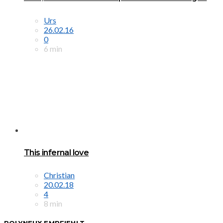
Urs
26.02.16
0
6 min
This infernal love
Christian
20.02.18
4
8 min