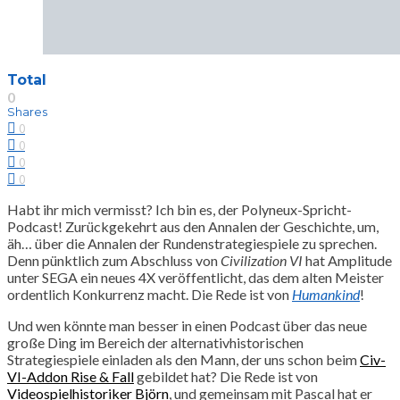
Total
0
Shares
0
0
0
0
Habt ihr mich vermisst? Ich bin es, der Polyneux-Spricht-
Podcast! Zurückgekehrt aus den Annalen der Geschichte, um,
äh… über die Annalen der Rundenstrategiespiele zu sprechen.
Denn pünktlich zum Abschluss von
Civilization VI
hat Amplitude
unter SEGA ein neues 4X veröffentlicht, das dem alten Meister
ordentlich Konkurrenz macht. Die Rede ist von
Humankind
!
Und wen könnte man besser in einen Podcast über das neue
große Ding im Bereich der alternativhistorischen
Strategiespiele einladen als den Mann, der uns schon beim
Civ-
VI-Addon Rise & Fall
gebildet hat? Die Rede ist von
Videospielhistoriker Björn
, und gemeinsam mit Pascal hat er