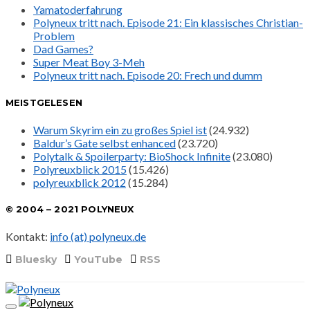
Yamatoderfahrung
Polyneux tritt nach. Episode 21: Ein klassisches Christian-
Problem
Dad Games?
Super Meat Boy 3-Meh
Polyneux tritt nach. Episode 20: Frech und dumm
MEISTGELESEN
Warum Skyrim ein zu großes Spiel ist
(24.932)
Baldur’s Gate selbst enhanced
(23.720)
Polytalk & Spoilerparty: BioShock Infinite
(23.080)
Polyreuxblick 2015
(15.426)
polyreuxblick 2012
(15.284)
© 2004 – 2021 POLYNEUX
Kontakt:
info (at) polyneux.de
Bluesky
YouTube
RSS