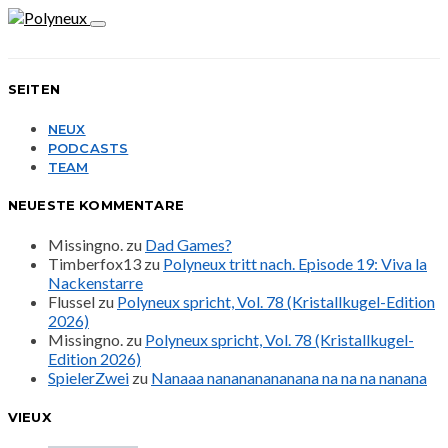
SEITEN
NEUX
PODCASTS
TEAM
NEUESTE KOMMENTARE
Missingno.
zu
Dad Games?
Timberfox13
zu
Polyneux tritt nach. Episode 19: Viva la
Nackenstarre
Flussel
zu
Polyneux spricht, Vol. 78 (Kristallkugel-Edition
2026)
Missingno.
zu
Polyneux spricht, Vol. 78 (Kristallkugel-
Edition 2026)
SpielerZwei
zu
Nanaaa nanananananana na na na nanana
VIEUX