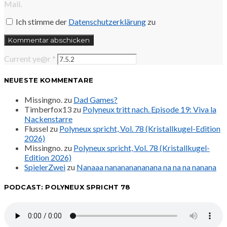
Mail.
Ich stimme der
Datenschutzerklärung
zu
Current ye@r
*
NEUESTE KOMMENTARE
Missingno.
zu
Dad Games?
Timberfox13
zu
Polyneux tritt nach. Episode 19: Viva la
Nackenstarre
Flussel
zu
Polyneux spricht, Vol. 78 (Kristallkugel-Edition
2026)
Missingno.
zu
Polyneux spricht, Vol. 78 (Kristallkugel-
Edition 2026)
SpielerZwei
zu
Nanaaa nanananananana na na na nanana
PODCAST: POLYNEUX SPRICHT 78