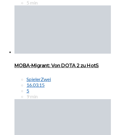
5 min
MOBA-Migrant: Von DOTA 2 zu HotS
SpielerZwei
16.03.15
5
9 min