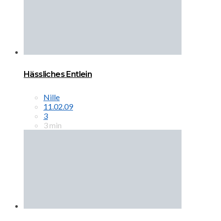
Hässliches Entlein
Nille
11.02.09
3
3 min