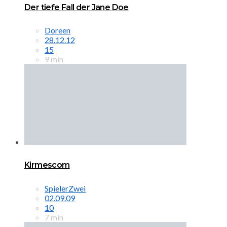
Der tiefe Fall der Jane Doe
Doreen
28.12.12
15
9 min
Kirmescom
SpielerZwei
02.09.09
10
7 min