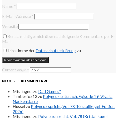
Name
*
E-Mail-Adresse
*
Website
Benachrichtige mich über nachfolgende Kommentare per E-
Mail.
Ich stimme der
Datenschutzerklärung
zu
Current ye@r
*
NEUESTE KOMMENTARE
Missingno.
zu
Dad Games?
Timberfox13
zu
Polyneux tritt nach. Episode 19: Viva la
Nackenstarre
Flussel
zu
Polyneux spricht, Vol. 78 (Kristallkugel-Edition
2026)
Missingno.
zu
Polyneux spricht, Vol. 78 (Kristallkugel-