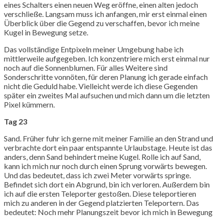
eines Schalters einen neuen Weg eröffne, einen alten jedoch
verschließe. Langsam muss ich anfangen, mir erst einmal einen
Überblick über die Gegend zu verschaffen, bevor ich meine
Kugel in Bewegung setze.
Das vollständige Entpixeln meiner Umgebung habe ich
mittlerweile aufgegeben. Ich konzentriere mich erst einmal nur
noch auf die Sonnenblumen. Für alles Weitere sind
Sonderschritte vonnöten, für deren Planung ich gerade einfach
nicht die Geduld habe. Vielleicht werde ich diese Gegenden
später ein zweites Mal aufsuchen und mich dann um die letzten
Pixel kümmern.
Tag 23
Sand. Früher fuhr ich gerne mit meiner Familie an den Strand und
verbrachte dort ein paar entspannte Urlaubstage. Heute ist das
anders, denn Sand behindert meine Kugel. Rolle ich auf Sand,
kann ich mich nur noch durch einen Sprung vorwärts bewegen.
Und das bedeutet, dass ich zwei Meter vorwärts springe.
Befindet sich dort ein Abgrund, bin ich verloren. Außerdem bin
ich auf die ersten Teleporter gestoßen. Diese teleportieren
mich zu anderen in der Gegend platzierten Teleportern. Das
bedeutet: Noch mehr Planungszeit bevor ich mich in Bewegung