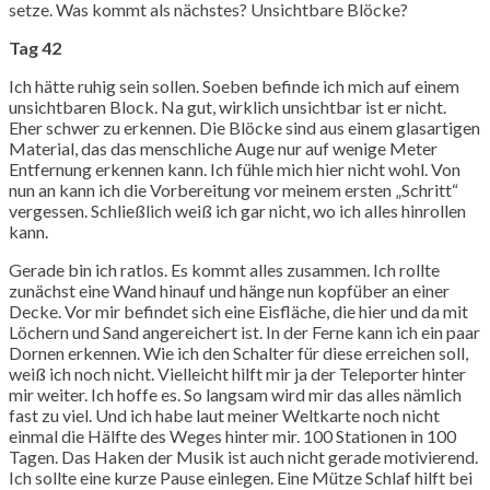
setze. Was kommt als nächstes? Unsichtbare Blöcke?
Tag 42
Ich hätte ruhig sein sollen. Soeben befinde ich mich auf einem
unsichtbaren Block. Na gut, wirklich unsichtbar ist er nicht.
Eher schwer zu erkennen. Die Blöcke sind aus einem glasartigen
Material, das das menschliche Auge nur auf wenige Meter
Entfernung erkennen kann. Ich fühle mich hier nicht wohl. Von
nun an kann ich die Vorbereitung vor meinem ersten „Schritt“
vergessen. Schließlich weiß ich gar nicht, wo ich alles hinrollen
kann.
Gerade bin ich ratlos. Es kommt alles zusammen. Ich rollte
zunächst eine Wand hinauf und hänge nun kopfüber an einer
Decke. Vor mir befindet sich eine Eisfläche, die hier und da mit
Löchern und Sand angereichert ist. In der Ferne kann ich ein paar
Dornen erkennen. Wie ich den Schalter für diese erreichen soll,
weiß ich noch nicht. Vielleicht hilft mir ja der Teleporter hinter
mir weiter. Ich hoffe es. So langsam wird mir das alles nämlich
fast zu viel. Und ich habe laut meiner Weltkarte noch nicht
einmal die Hälfte des Weges hinter mir. 100 Stationen in 100
Tagen. Das Haken der Musik ist auch nicht gerade motivierend.
Ich sollte eine kurze Pause einlegen. Eine Mütze Schlaf hilft bei