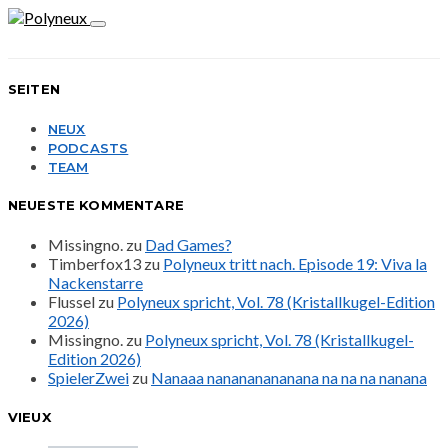
SEITEN
NEUX
PODCASTS
TEAM
NEUESTE KOMMENTARE
Missingno.
zu
Dad Games?
Timberfox13
zu
Polyneux tritt nach. Episode 19: Viva la
Nackenstarre
Flussel
zu
Polyneux spricht, Vol. 78 (Kristallkugel-Edition
2026)
Missingno.
zu
Polyneux spricht, Vol. 78 (Kristallkugel-
Edition 2026)
SpielerZwei
zu
Nanaaa nanananananana na na na nanana
VIEUX