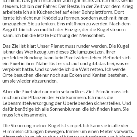
ich nicht. Das geht mich aber auch gar nichts an. Ich muss sie nur
steuern. Ich bin der Fahrer. Der Beste. In der Zeit vor dem Krieg
arbeitete ich als Küchenchef auf einer Bohrplattform. Dort
lernte ich nicht nur, Knödel zu formen, sondern auch mit ihnen
umzugehen. Sie zu lenken. Eins mit ihnen zu werden. Nach dem
Angriff bin ich vermutlich der Einzige, der die Kugel steuern
kann. Ich bin die letzte Hoffnung der Menschheit.
Das Ziel ist klar: Unser Planet muss runder werden. Die Kugel
ist nur das Werkzeug, um dieses Ziel umzusetzen. Ihrer
perfekten Rundung kann kein Pixel widerstehen. Befindet sich
ein Pixel in ihrer Nähe, löst er sich auf und gibt das frei, was er
verpixelt hatte. Und so werde ich die Welt retten. Ich werde
Orte besuchen, die nur noch aus Ecken und Kanten bestehen,
um sie wieder abzurunden.
Aber die Pixel sind nur mein sekundäres Ziel. Primär muss ich
mich um die Pflanzen der Erde kümmern. Ich muss die
Lebensmittelversorgung der Überlebenden sicherstellen. Und
dafür benötige ich alle Sonnenblumen, die ich finden kann. Sie
muss ich einsammeln.
Die Steuerung meiner Kugel ist simpel. Ich kann sie in alle vier
Himmelsrichtungen bewegen. Immer um einen Meter vorwärts.
Alternativ kann ich auch zwei Meter weit springen, um kleinere