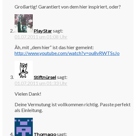
Großartig! Garantiert von dem hier inspiriert, oder?
sagt:
PlayStar
01.07.2011 um 01:08 Uhr
Äh, mit „dem hier“ ist das hier gemeint:
http://www.youtube.com/watch?v=ou8vRWTSsJo
sagt:
Stiftnürsel
01.07.2011 um 01:33 Uhr
Vielen Dank!
Deine Vermutung ist vollkommen richtig. Passte perfekt
als Einleitung.
sagt:
Thomago