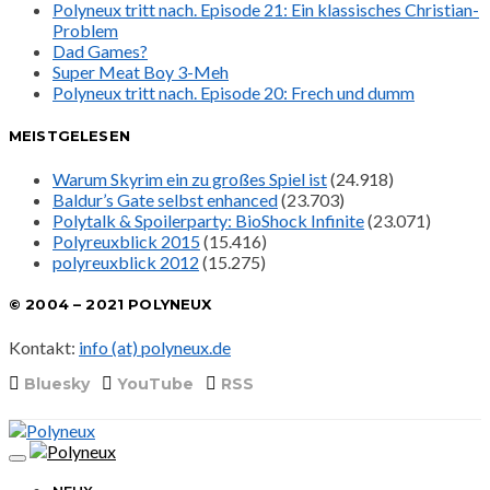
Polyneux tritt nach. Episode 21: Ein klassisches Christian-
Problem
Dad Games?
Super Meat Boy 3-Meh
Polyneux tritt nach. Episode 20: Frech und dumm
MEISTGELESEN
Warum Skyrim ein zu großes Spiel ist
(24.918)
Baldur’s Gate selbst enhanced
(23.703)
Polytalk & Spoilerparty: BioShock Infinite
(23.071)
Polyreuxblick 2015
(15.416)
polyreuxblick 2012
(15.275)
© 2004 – 2021 POLYNEUX
Kontakt:
info (at) polyneux.de
Bluesky
YouTube
RSS