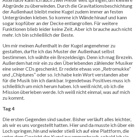
Abgründe zu überwinden. Durch die Gravitationsbeschichtung
der Außenhaut bleibt meine Kugel zudem immer an festen
Untergründen kleben. So komme ich Wände hinauf und kann
sogar kopfüber an der Decke entlangrollen. Für weitere
Funktionen blieb leider keine Zeit. Aber ich brauche auch nicht
mehr. Ich bin schließlich der Beste.
Um mir meinen Aufenthalt in der Kugel angenehmer zu
gestalten, durfte ich das Muster der Außenhaut selbst
bestimmen. Ich wählte ein Brezeldesign. Denn ich mag Brezeln.
Außerdem hat mir ein zu den Überlebenden zählender Musiker
eine seiner CDs geschenkt. Er redete etwas von „Retromukke“
und „Chiptunes“ oder so. Ich habe kein Wort verstanden aber
für die Musik bin ich dankbar. Irgendetwas Positives muss ich
schließlich um mich herum haben. Ich weiß nicht, ob ich die
Mission überleben werde. Ich weiß nicht einmal, was auf mich
zu kommt.
Tag 4
Die ersten Gegenden sind sauber. Bisher verläuft alles leichter,
als wir es uns vorgestellt hatten. Hier und da musste ich über ein
Loch springen, hin und wieder stieß ich auf eine Plattform, die
unter dem Gewicht der Kugel zusammenbrach, sobald ich sie