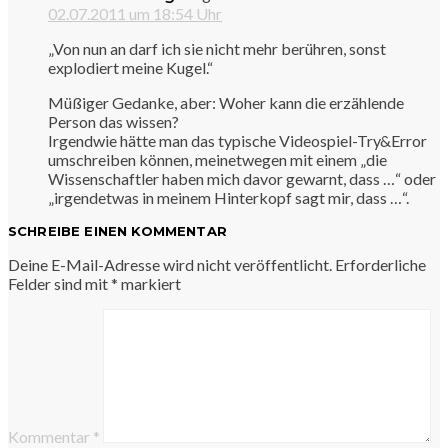
02.07.2011 um 18:54 Uhr
„Von nun an darf ich sie nicht mehr berühren, sonst
explodiert meine Kugel.“
Müßiger Gedanke, aber: Woher kann die erzählende
Person das wissen?
Irgendwie hätte man das typische Videospiel-Try&Error
umschreiben können, meinetwegen mit einem „die
Wissenschaftler haben mich davor gewarnt, dass …“ oder
„irgendetwas in meinem Hinterkopf sagt mir, dass …“.
SCHREIBE EINEN KOMMENTAR
Deine E-Mail-Adresse wird nicht veröffentlicht.
Erforderliche
Felder sind mit
*
markiert
Kommentar
*