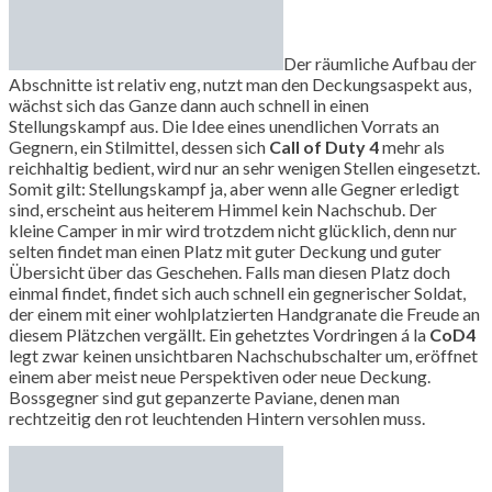
Der räumliche Aufbau der
Abschnitte ist relativ eng, nutzt man den Deckungsaspekt aus,
wächst sich das Ganze dann auch schnell in einen
Stellungskampf aus. Die Idee eines unendlichen Vorrats an
Gegnern, ein Stilmittel, dessen sich
Call of Duty 4
mehr als
reichhaltig bedient, wird nur an sehr wenigen Stellen eingesetzt.
Somit gilt: Stellungskampf ja, aber wenn alle Gegner erledigt
sind, erscheint aus heiterem Himmel kein Nachschub. Der
kleine Camper in mir wird trotzdem nicht glücklich, denn nur
selten findet man einen Platz mit guter Deckung und guter
Übersicht über das Geschehen. Falls man diesen Platz doch
einmal findet, findet sich auch schnell ein gegnerischer Soldat,
der einem mit einer wohlplatzierten Handgranate die Freude an
diesem Plätzchen vergällt. Ein gehetztes Vordringen á la
CoD4
legt zwar keinen unsichtbaren Nachschubschalter um, eröffnet
einem aber meist neue Perspektiven oder neue Deckung.
Bossgegner sind gut gepanzerte Paviane, denen man
rechtzeitig den rot leuchtenden Hintern versohlen muss.