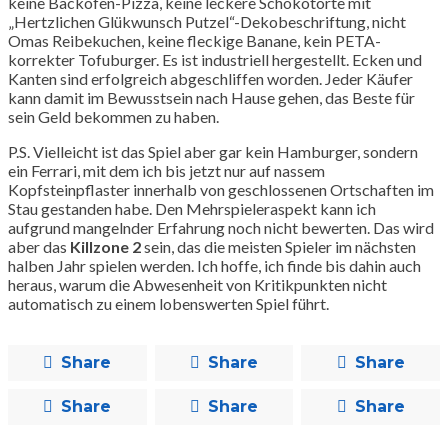
keine Backofen-Pizza, keine leckere Schokotorte mit
„Hertzlichen Glükwunsch Putzel“-Dekobeschriftung, nicht
Omas Reibekuchen, keine fleckige Banane, kein PETA-
korrekter Tofuburger. Es ist industriell hergestellt. Ecken und
Kanten sind erfolgreich abgeschliffen worden. Jeder Käufer
kann damit im Bewusstsein nach Hause gehen, das Beste für
sein Geld bekommen zu haben.
P.S. Vielleicht ist das Spiel aber gar kein Hamburger, sondern
ein Ferrari, mit dem ich bis jetzt nur auf nassem
Kopfsteinpflaster innerhalb von geschlossenen Ortschaften im
Stau gestanden habe. Den Mehrspieleraspekt kann ich
aufgrund mangelnder Erfahrung noch nicht bewerten. Das wird
aber das
Killzone 2
sein, das die meisten Spieler im nächsten
halben Jahr spielen werden. Ich hoffe, ich finde bis dahin auch
heraus, warum die Abwesenheit von Kritikpunkten nicht
automatisch zu einem lobenswerten Spiel führt.
Share
Share
Share
Share
Share
Share