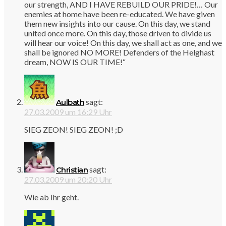
our strength, AND I HAVE REBUILD OUR PRIDE!… Our
enemies at home have been re-educated. We have given
them new insights into our cause. On this day, we stand
united once more. On this day, those driven to divide us
will hear our voice! On this day, we shall act as one, and we
shall be ignored NO MORE! Defenders of the Helghast
dream, NOW IS OUR TIME!“
sagt:
Aulbath
27.03.2009 um 16:29 Uhr
SIEG ZEON! SIEG ZEON! ;D
sagt:
Christian
27.03.2009 um 20:20 Uhr
Wie ab Ihr geht.