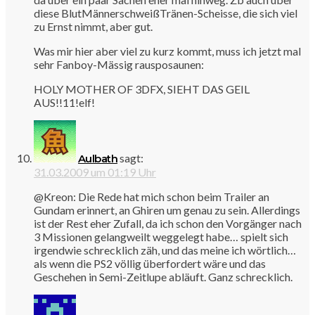
diese BlutMännerschweißTränen-Scheisse, die sich viel
zu Ernst nimmt, aber gut.
Was mir hier aber viel zu kurz kommt, muss ich jetzt mal
sehr Fanboy-Mässig rausposaunen:
HOLY MOTHER OF 3DFX, SIEHT DAS GEIL
AUS!!11!elf!
sagt:
Aulbath
31.03.2009 um 01:19 Uhr
@Kreon: Die Rede hat mich schon beim Trailer an
Gundam erinnert, an Ghiren um genau zu sein. Allerdings
ist der Rest eher Zufall, da ich schon den Vorgänger nach
3 Missionen gelangweilt weggelegt habe… spielt sich
irgendwie schrecklich zäh, und das meine ich wörtlich…
als wenn die PS2 völlig überfordert wäre und das
Geschehen in Semi-Zeitlupe abläuft. Ganz schrecklich.