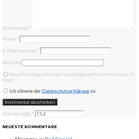
Kommentar
*
Name
*
E-Mail-Adresse
*
Website
Benachrichtige mich über nachfolgende Kommentare per E-
Mail.
Ich stimme der
Datenschutzerklärung
zu
Current ye@r
*
NEUESTE KOMMENTARE
Missingno.
zu
Dad Games?