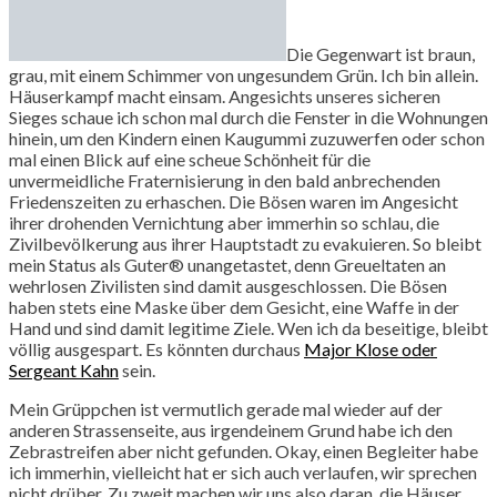
Die Gegenwart ist braun,
grau, mit einem Schimmer von ungesundem Grün. Ich bin allein.
Häuserkampf macht einsam. Angesichts unseres sicheren
Sieges schaue ich schon mal durch die Fenster in die Wohnungen
hinein, um den Kindern einen Kaugummi zuzuwerfen oder schon
mal einen Blick auf eine scheue Schönheit für die
unvermeidliche Fraternisierung in den bald anbrechenden
Friedenszeiten zu erhaschen. Die Bösen waren im Angesicht
ihrer drohenden Vernichtung aber immerhin so schlau, die
Zivilbevölkerung aus ihrer Hauptstadt zu evakuieren. So bleibt
mein Status als Guter® unangetastet, denn Greueltaten an
wehrlosen Zivilisten sind damit ausgeschlossen. Die Bösen
haben stets eine Maske über dem Gesicht, eine Waffe in der
Hand und sind damit legitime Ziele. Wen ich da beseitige, bleibt
völlig ausgespart. Es könnten durchaus
Major Klose oder
Sergeant Kahn
sein.
Mein Grüppchen ist vermutlich gerade mal wieder auf der
anderen Strassenseite, aus irgendeinem Grund habe ich den
Zebrastreifen aber nicht gefunden. Okay, einen Begleiter habe
ich immerhin, vielleicht hat er sich auch verlaufen, wir sprechen
nicht drüber. Zu zweit machen wir uns also daran, die Häuser