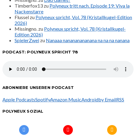
Timberfox13
zu
Polyneux tritt nach. Episode 19: Viva la
Nackenstarre
Flussel
zu
Polyneux spricht, Vol. 78 (Kristallkugel-Edition
2026)
Missingno.
zu
Polyneux spricht, Vol. 78 (Kristallkugel-
Edition 2026)
SpielerZwei
zu
Nanaaa nanananananana na na na nanana
PODCAST: POLYNEUX SPRICHT 78
ABONNIERE UNSEREN PODCAST
Apple Podcasts
Spotify
Amazon Music
Android
by Email
RSS
POLYNEUX SOZIAL