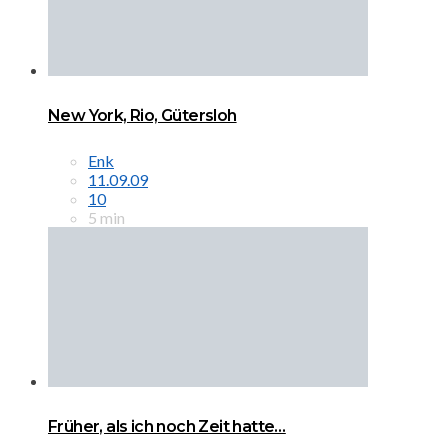
New York, Rio, Gütersloh
Enk
11.09.09
10
5 min
Früher, als ich noch Zeit hatte…