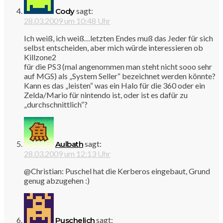
sagt:
Cody
28.03.2009 um 10:48 Uhr
Ich weiß, ich weiß…letzten Endes muß das Jeder für sich
selbst entscheiden, aber mich würde interessieren ob
Killzone2
für die PS3 (mal angenommen man steht nicht sooo sehr
auf MGS) als „System Seller“ bezeichnet werden könnte?
Kann es das „leisten“ was ein Halo für die 360 oder ein
Zelda/Mario für nintendo ist, oder ist es dafür zu
„durchschnittlich“?
sagt:
Aulbath
28.03.2009 um 12:13 Uhr
@Christian: Puschel hat die Kerberos eingebaut, Grund
genug abzugehen :)
sagt:
Puschelich