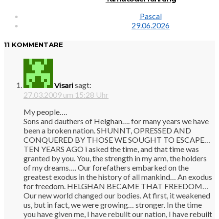
Pascal
29.06.2026
11 KOMMENTARE
sagt:
Visari
27.03.2009 um 15:28 Uhr
My people….
Sons and dauthers of Helghan…. for many years we have
been a broken nation. SHUNNT, OPRESSED AND
CONQUERED BY THOSE WE SOUGHT TO ESCAPE…
TEN YEARS AGO i asked the time, and that time was
granted by you. You, the strength in my arm, the holders
of my dreams…. Our forefathers embarked on the
greatest exodus in the history of all mankind… An exodus
for freedom. HELGHAN BECAME THAT FREEDOM…
Our new world changed our bodies. At first, it weakened
us, but in fact, we were growing… stronger. In the time
you have given me, I have rebuilt our nation, I have rebuilt