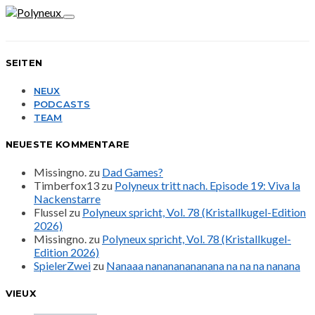
SEITEN
NEUX
PODCASTS
TEAM
NEUESTE KOMMENTARE
Missingno.
zu
Dad Games?
Timberfox13
zu
Polyneux tritt nach. Episode 19: Viva la
Nackenstarre
Flussel
zu
Polyneux spricht, Vol. 78 (Kristallkugel-Edition
2026)
Missingno.
zu
Polyneux spricht, Vol. 78 (Kristallkugel-
Edition 2026)
SpielerZwei
zu
Nanaaa nanananananana na na na nanana
VIEUX