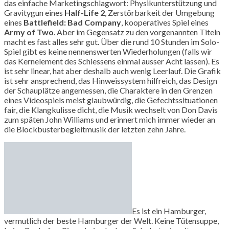
das einfache Marketingschlagwort: Physikunterstützung und
Gravitygun eines
Half-Life 2
, Zerstörbarkeit der Umgebung
eines
Battlefield: Bad Company
, kooperatives Spiel eines
Army of Two
. Aber im Gegensatz zu den vorgenannten Titeln
macht es fast alles sehr gut. Über die rund 10 Stunden im Solo-
Spiel gibt es keine nennenswerten Wiederholungen (falls wir
das Kernelement des Schiessens einmal ausser Acht lassen). Es
ist sehr linear, hat aber deshalb auch wenig Leerlauf. Die Grafik
ist sehr ansprechend, das Hinweissystem hilfreich, das Design
der Schauplätze angemessen, die Charaktere in den Grenzen
eines Videospiels meist glaubwürdig, die Gefechtssituationen
fair, die Klangkulisse dicht, die Musik wechselt von Don Davis
zum späten John Williams und erinnert mich immer wieder an
die Blockbusterbegleitmusik der letzten zehn Jahre.
Es ist ein Hamburger,
vermutlich der beste Hamburger der Welt. Keine Tütensuppe,