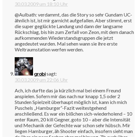
30.03.2009 um 18:10 Uhr
@Aulbath: verdammt, das die Story so sehr Gundam UC-
ähnlich ist, ist mir garnicht aufgefallen. Aber stimmt, erst
die super geglückte Landung und dann der langsame
Rückschlag, bis hin zum Zerfall von Zeon, mit dem danach
aufkommenden Wiederstandsgruppen die jetzt
angedeutet wurden. Mal sehen wann sie ihre erste
Weltraumstation werfen werden.
sagt:
grobi
30.03.2009 um 22:06 Uhr
Ach, ich durfte das ja kürzlich mal bei einem Freund
anspielen. Sofern mir das nach nur knapp 1,5 oder 2
Stunden Spielzeit überhaupt möglich ist, kann ich mich
Puschels „Hamburger“-Fazit weitestgehend
anschließend. Es war ein bißchen sich-wiederholend – 10
enter Raum, 20 kill Gegner, goto 10 – aber die Intensität
und Mechanik der Gefechte war schon sehr hübsch. Mir
liegen Hamburger, äh Shooter einfach, insofern sieht man
da über ein paar Sachen eher mal hinweg. Zb auch über