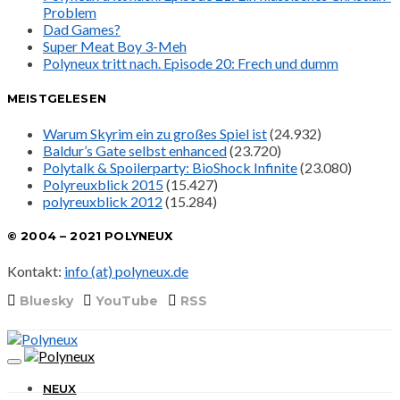
Problem
Dad Games?
Super Meat Boy 3-Meh
Polyneux tritt nach. Episode 20: Frech und dumm
MEISTGELESEN
Warum Skyrim ein zu großes Spiel ist
(24.932)
Baldur’s Gate selbst enhanced
(23.720)
Polytalk & Spoilerparty: BioShock Infinite
(23.080)
Polyreuxblick 2015
(15.427)
polyreuxblick 2012
(15.284)
© 2004 – 2021 POLYNEUX
Kontakt:
info (at) polyneux.de
Bluesky
YouTube
RSS
NEUX