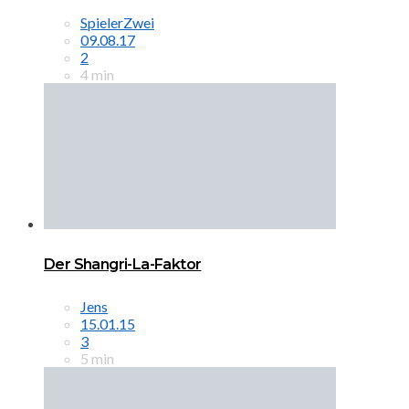
SpielerZwei
09.08.17
2
4 min
Der Shangri-La-Faktor
Jens
15.01.15
3
5 min