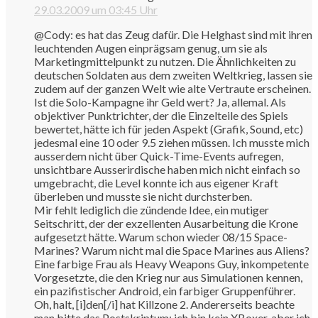
29.03.2009 um 03:45 Uhr
@Cody: es hat das Zeug dafür. Die Helghast sind mit ihren
leuchtenden Augen einprägsam genug, um sie als
Marketingmittelpunkt zu nutzen. Die Ähnlichkeiten zu
deutschen Soldaten aus dem zweiten Weltkrieg, lassen sie
zudem auf der ganzen Welt wie alte Vertraute erscheinen.
Ist die Solo-Kampagne ihr Geld wert? Ja, allemal. Als
objektiver Punktrichter, der die Einzelteile des Spiels
bewertet, hätte ich für jeden Aspekt (Grafik, Sound, etc)
jedesmal eine 10 oder 9.5 ziehen müssen. Ich musste mich
ausserdem nicht über Quick-Time-Events aufregen,
unsichtbare Ausserirdische haben mich nicht einfach so
umgebracht, die Level konnte ich aus eigener Kraft
überleben und musste sie nicht durchsterben.
Mir fehlt lediglich die zündende Idee, ein mutiger
Seitschritt, der der exzellenten Ausarbeitung die Krone
aufgesetzt hätte. Warum schon wieder 08/15 Space-
Marines? Warum nicht mal die Space Marines aus Aliens?
Eine farbige Frau als Heavy Weapons Guy, inkompetente
Vorgesetzte, die den Krieg nur aus Simulationen kennen,
ein pazifistischer Android, ein farbiger Gruppenführer.
Oh, halt, [i]den[/i] hat Killzone 2. Andererseits beachte
man bitte das Postskriptum: ich bin kein XBoxer, aber ich