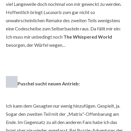
viel Langeweile doch nochmal von mir geweckt zu werden.
Hoffentlich bringt
Lucasarts
zum gar nicht so
unwahrscheinlichen Remake des zweiten Teils wenigstens
eine Codescheibe zum Selberbasteln raus. Da fällt mir ein:
Ich muss mir unbedingt noch
The Whispered World
besorgen, der Würfel wegen…
Puschel sucht neuen Antrieb:
Ich kann dem Gesagten nur wenig hinzufügen. Gespielt, ja.
Sogar den zweiten Teil mit der „Matrix“-Offenbarung am
Ende. Im Gegensatz zu all den anderen Fans habe ich das
Spiel aber nie wieder angefasst. Bei Puzzle-Adventures der