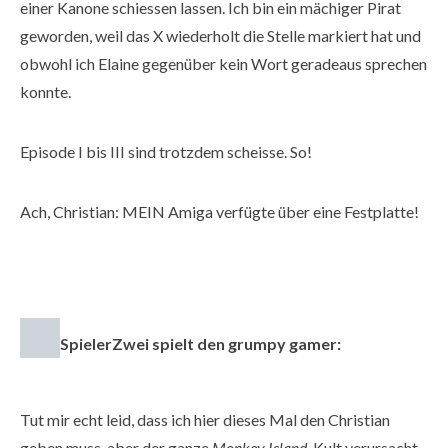
einer Kanone schiessen lassen. Ich bin ein mächiger Pirat
geworden, weil das X wiederholt die Stelle markiert hat und
obwohl ich Elaine gegenüber kein Wort geradeaus sprechen
konnte.
Episode I bis III sind trotzdem scheisse. So!
Ach, Christian: MEIN Amiga verfügte über eine Festplatte!
SpielerZwei spielt den grumpy gamer:
Tut mir echt leid, dass ich hier dieses Mal den Christian
geben muss, aber der ganze
Monkey Island
-Kult verursacht