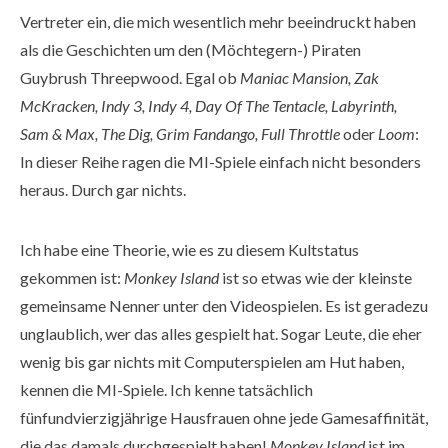
Vertreter ein, die mich wesentlich mehr beeindruckt haben
als die Geschichten um den (Möchtegern-) Piraten
Guybrush Threepwood. Egal ob
Maniac Mansion, Zak
McKracken, Indy 3, Indy 4, Day Of The Tentacle, Labyrinth,
Sam & Max, The Dig, Grim Fandango, Full Throttle
oder
Loom
:
In dieser Reihe ragen die MI-Spiele einfach nicht besonders
heraus. Durch gar nichts.
Ich habe eine Theorie, wie es zu diesem Kultstatus
gekommen ist:
Monkey Island
ist so etwas wie der kleinste
gemeinsame Nenner unter den Videospielen. Es ist geradezu
unglaublich, wer das alles gespielt hat. Sogar Leute, die eher
wenig bis gar nichts mit Computerspielen am Hut haben,
kennen die MI-Spiele. Ich kenne tatsächlich
fünfundvierzigjährige Hausfrauen ohne jede Gamesaffinität,
die das damals durchgespielt haben!
Monkey Island
ist im