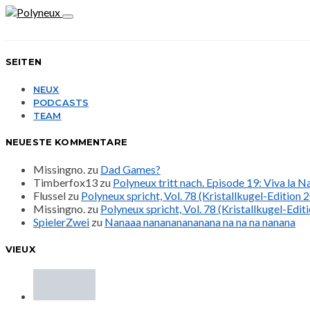
SEITEN
NEUX
PODCASTS
TEAM
NEUESTE KOMMENTARE
Missingno.
zu
Dad Games?
Timberfox13
zu
Polyneux tritt nach. Episode 19: Viva la 
Flussel
zu
Polyneux spricht, Vol. 78 (Kristallkugel-Edition 
Missingno.
zu
Polyneux spricht, Vol. 78 (Kristallkugel-Edit
SpielerZwei
zu
Nanaaa nanananananana na na na nanana
VIEUX