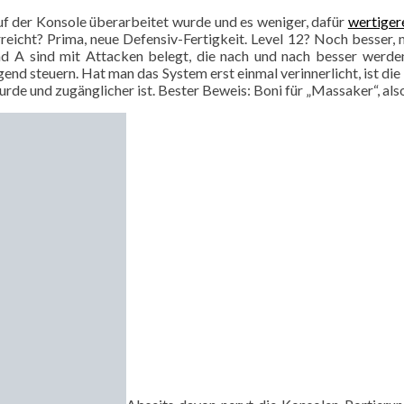
uf der Konsole überarbeitet wurde und es weniger, dafür
wertiger
rreicht? Prima, neue Defensiv-Fertigkeit. Level 12? Noch besser, m
nd A sind mit Attacken belegt, die nach und nach besser werd
nd steuern. Hat man das System erst einmal verinnerlicht, ist die L
r wurde und zugänglicher ist. Bester Beweis: Boni für „Massaker“, al