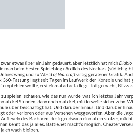
 zwar etwas über ein Jahr gedauert, aber letztlich hat mich
Diablo
ie man beim besten Spieleblog nördlich des Neckars (südlich gibt
 Onlinezwang und zu
World of Warcraft
-artig geratener Grafik. Ande
x 360-Fassung liegt seit Tagen im Laufwerk der Konsole und hat 
mpfehlen wollte, erst einmal ad acta liegt. Toll gemacht, Blizzard,
 zu spielen, schauen, wie das nun wurde, was ich letztes Jahr ve
inmal drei Stunden, dann noch mal drei, mittlerweile sicher zehn. Wi
chule über beschäftigt hat. Und darüber hinaus. Und darüber hinau
egt oder verloren oder aus Versehen weggeworfen. Aber die Jagd 
Aufleveln des Barbaren, der irgendwann einmal ein stolzer, mächti
an kennt das ja alles. Battle.net macht’s möglich, Cheaterverseu
 ja eh wach bleiben.