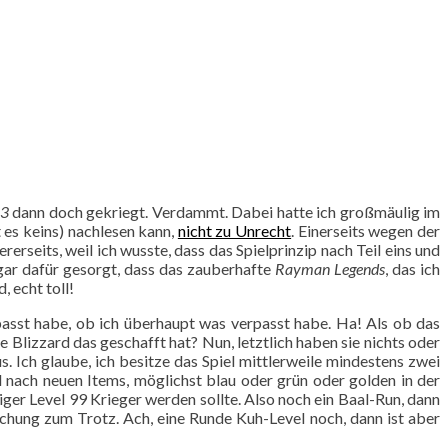
 3
dann doch gekriegt. Verdammt. Dabei hatte ich großmäulig im
 es keins) nachlesen kann,
nicht zu Unrecht
. Einerseits wegen der
rerseits, weil ich wusste, dass das Spielprinzip nach Teil eins und
gar dafür gesorgt, dass das zauberhafte
Rayman Legends
, das ich
 echt toll!
rpasst habe, ob ich überhaupt was verpasst habe. Ha! Als ob das
e Blizzard das geschafft hat? Nun, letztlich haben sie nichts oder
s. Ich glaube, ich besitze das Spiel mittlerweile mindestens zwei
nach neuen Items, möglichst blau oder grün oder golden in der
ger Level 99 Krieger werden sollte. Also noch ein Baal-Run, dann
chung zum Trotz. Ach, eine Runde Kuh-Level noch, dann ist aber