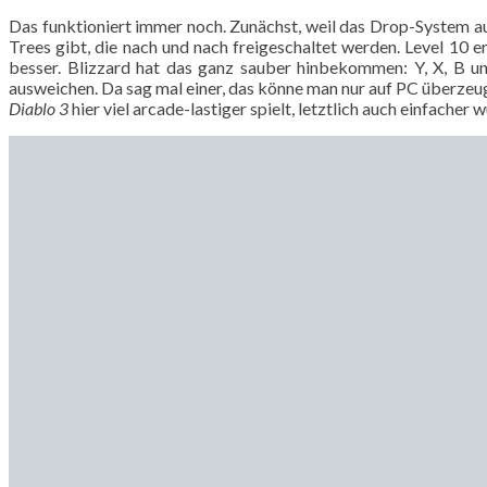
Das funktioniert immer noch. Zunächst, weil das Drop-System a
Trees gibt, die nach und nach freigeschaltet werden. Level 10 e
besser. Blizzard hat das ganz sauber hinbekommen: Y, X, B u
ausweichen. Da sag mal einer, das könne man nur auf PC überzeuge
Diablo 3
hier viel arcade-lastiger spielt, letztlich auch einfache