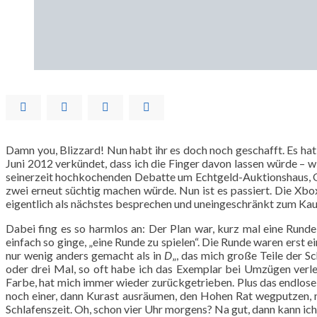
Damn you, Blizzard! Nun habt ihr es doch noch geschafft. Es hat
Juni 2012 verkündet, dass ich die Finger davon lassen würde – w
seinerzeit hochkochenden Debatte um Echtgeld-Auktionshaus,
zwei erneut süchtig machen würde. Nun ist es passiert. Die Xbo
eigentlich als nächstes besprechen und uneingeschränkt zum Kauf e
Dabei fing es so harmlos an: Der Plan war, kurz mal eine Runde
einfach so ginge, „eine Runde zu spielen“. Die Runde waren erst e
nur wenig anders gemacht als in
D
„, das mich große Teile der S
oder drei Mal, so oft habe ich das Exemplar bei Umzügen verl
Farbe, hat mich immer wieder zurückgetrieben. Plus das endlose 
noch einer, dann Kurast ausräumen, den Hohen Rat wegputzen, m
Schlafenszeit. Oh, schon vier Uhr morgens? Na gut, dann kann ich