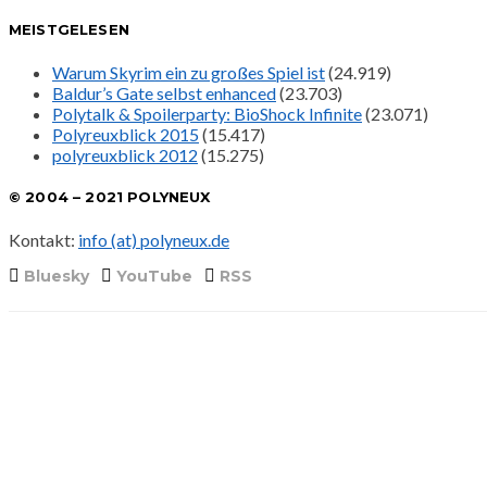
MEISTGELESEN
Warum Skyrim ein zu großes Spiel ist
(24.919)
Baldur’s Gate selbst enhanced
(23.703)
Polytalk & Spoilerparty: BioShock Infinite
(23.071)
Polyreuxblick 2015
(15.417)
polyreuxblick 2012
(15.275)
© 2004 – 2021 POLYNEUX
Kontakt:
info (at) polyneux.de
Bluesky
YouTube
RSS