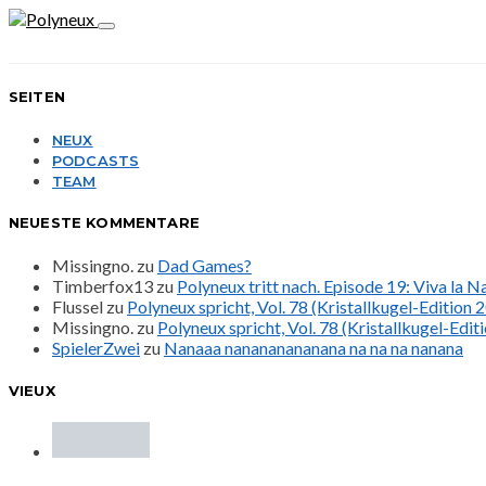
SEITEN
NEUX
PODCASTS
TEAM
NEUESTE KOMMENTARE
Missingno.
zu
Dad Games?
Timberfox13
zu
Polyneux tritt nach. Episode 19: Viva la 
Flussel
zu
Polyneux spricht, Vol. 78 (Kristallkugel-Edition 
Missingno.
zu
Polyneux spricht, Vol. 78 (Kristallkugel-Edit
SpielerZwei
zu
Nanaaa nanananananana na na na nanana
VIEUX