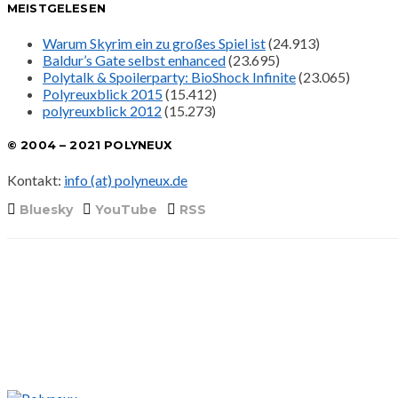
MEISTGELESEN
Warum Skyrim ein zu großes Spiel ist
(24.913)
Baldur’s Gate selbst enhanced
(23.695)
Polytalk & Spoilerparty: BioShock Infinite
(23.065)
Polyreuxblick 2015
(15.412)
polyreuxblick 2012
(15.273)
© 2004 – 2021 POLYNEUX
Kontakt:
info (at) polyneux.de
Bluesky
YouTube
RSS