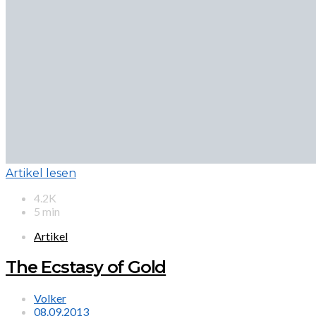
Artikel lesen
4.2K
5 min
Artikel
The Ecstasy of Gold
Volker
08.09.2013