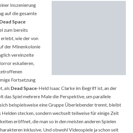
seiner Inszenierung
ug auf die gesamte
Dead Space
el zum bereits
 erlebt, wie der von
uf der Minenkolonie
glich vereinzelte
orror eskalieren,
getroffenen
mmige Fortsetzung
t, als
Dead Space
-Held Isaac Clarke im Begriff ist, an der
t das Spiel mehrere Male die Perspektive, um parallele
ich beispielsweise eine Gruppe Überlebender trennt, bleibt
 Helden stecken, sondern wechselt teilweise für einige Zeit
eiten eröffnet, die man so in den meisten anderen Spielen
Charakteren inklusive. Und obwohl Videospiele ja schon seit