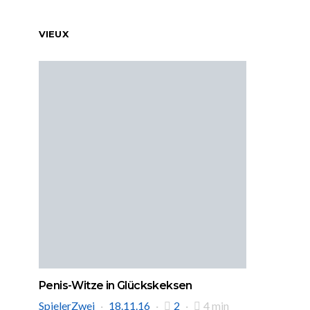
VIEUX
Penis-Witze in Glückskeksen
SpielerZwei
18.11.16
2
4 min