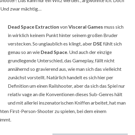
lshooter! Das kann nur ein Witz werden.“, argwöhnte ich. Doch
n. Und zwar mächtig…
Dead Space Extraction
von
Visceral Games
muss sich
in wirklich keinem Punkt hinter seinem großen Bruder
verstecken. So unglaublich es klingt, aber
DSE
fühlt sich
genau so an wie
Dead Space
. Und auch der einzige
grundlegende Unterschied, das Gameplay, fällt nicht
annähernd so gravierend aus, wie man sich das vielleicht
zunächst vorstellt. Natürlich handelt es sich hier per
Definition um einen Railshooter, aber da sich das Spiel nur
relativ vage an die Konventionen dieses Sub-Genres hält
und mit allerlei inszenatorischen Kniffen arbeitet, hat man
chten First-Person-Shooter zu spielen, bei dem einem
nimmt.