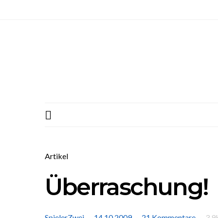
Artikel
Überraschung!
SpielerZwei
14.10.2009
21 Kommentare
3.9