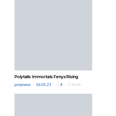
Polytalk: Immortals Fenyx Rising
polyneux
16.01.21
4
9 min