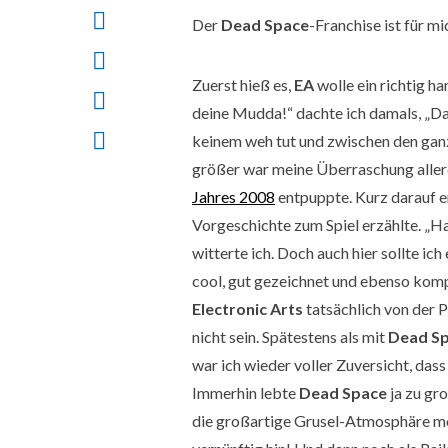
Der
Dead Space
-Franchise ist für m
Zuerst hieß es,
EA
wolle ein richtig h
deine Mudda!“ dachte ich damals, „Da
keinem weh tut und zwischen den ga
größer war meine Überraschung allerd
Jahres 2008
entpuppte. Kurz darauf e
Vorgeschichte zum Spiel erzählte. „Ha
witterte ich. Doch auch hier sollte ic
cool, gut gezeichnet und ebenso kompr
Electronic Arts
tatsächlich von der P
nicht sein. Spätestens als mit
Dead Sp
war ich wieder voller Zuversicht, das
Immerhin lebte
Dead Space
ja zu gro
die großartige Grusel-Atmosphäre mö