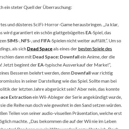
ich ein steter Quell der Überraschung:
artes und düsteres SciFi-Horror-Game herausbringen. „Ja klar,
s wird garantiert ein schön glattgebügeltes
EA
-Spiel, das
nzen
SIMS
-,
NFS
-, und
FIFA
-Spielen nicht weiter auffällt.“. Um so
ings, als sich
Dead Space
als eines der
besten Spiele des
rschien dann mit
Dead Space: Downfall
ein Anime, der die
! Jetzt beginnt der
EA
-typische Ausverkauf der Marke!“,
h eines Besseren belehrt werden, denn
Downfall
war richtig
omisslos in seiner Darstellung wie das Spiel. Sollte man bei
olitik der letzten Jahre abgerückt sein? Aber nein, das konnte
ace Extraction
ein Wii-Ableger der Serie angekündigt wurde,
s sie die Reihe nun doch wie gewohnt in den Sand setzen würden.
ßen Teilen von seiner audio-visuellen Präsentation, welche erst
glich machte. „Das bekommen die auf der Wii nie im Leben