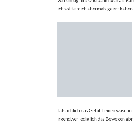
vernünftig hin! Und dann noch als Rai
ich sollte mich abermals geirrt habe
tatsächlich das Gefühl, einen wasche
irgendwer lediglich das Bewegen ab