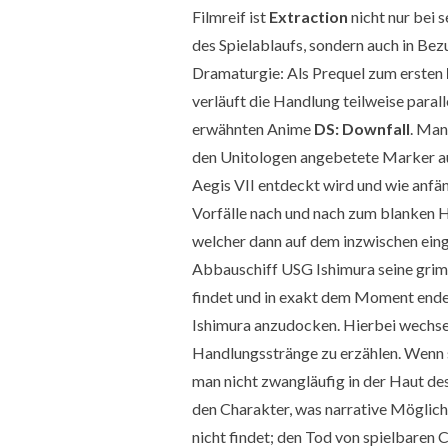
Filmreif ist
Extraction
nicht nur bei 
des Spielablaufs, sondern auch in Bez
Dramaturgie: Als Prequel zum ersten
verläuft die Handlung teilweise parall
erwähnten Anime
DS: Downfall
. Man
den Unitologen angebetete Marker a
Aegis VII entdeckt wird und wie anfän
Vorfälle nach und nach zum blanken H
welcher dann auf dem inzwischen ein
Abbauschiff USG Ishimura seine gri
findet und in exakt dem Moment ende
Ishimura anzudocken. Hierbei wechsel
Handlungsstränge zu erzählen. Wenn s
man nicht zwangläufig in der Haut des
den Charakter, was narrative Möglichk
nicht findet; den Tod von spielbaren 