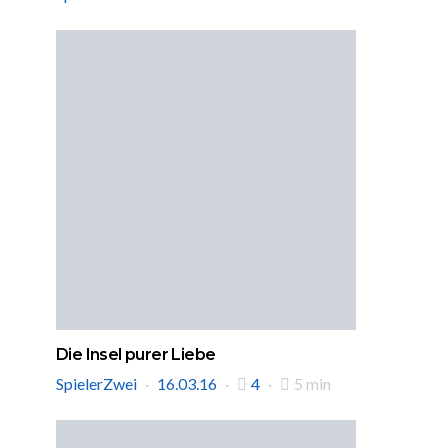
Die Insel purer Liebe
SpielerZwei
16.03.16
4
5 min