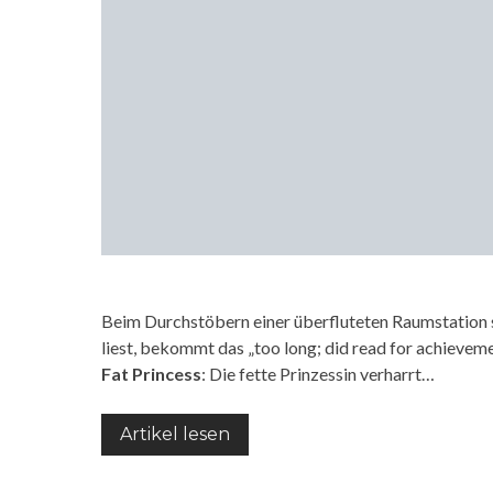
Beim Durchstöbern einer überfluteten Raumstation s
liest, bekommt das „too long; did read for achievem
Fat Princess
: Die fette Prinzessin verharrt…
Artikel lesen