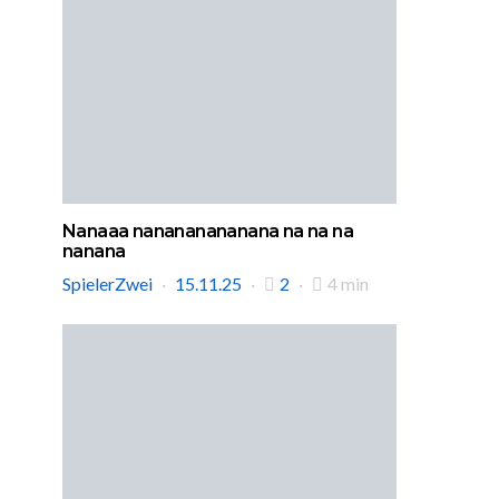
Nanaaa nanananananana na na na
nanana
SpielerZwei
15.11.25
2
4 min