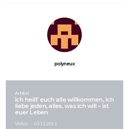
polyneux
Artikel
ich heiß’ euch alle willkommen, ich
liebe jeden, alles, was ich will – ist
euer Leben
Volker
03.11.2013