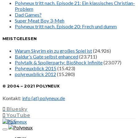
Polyneux tritt nach. Episode 21: Ein klassisches Christian-
Problem
Dad Games?
Super Meat Boy 3-Meh
Polyneux tritt nach. Episode 20: Frech und dumm
MEISTGELESEN
Warum Skyrim ein zu großes Spiel ist
(24.926)
Baldur’s Gate selbst enhanced
(23.711)
Polytalk & Spoilerparty: BioShock Infinite
(23.077)
Polyreuxblick 2015
(15.423)
polyreuxblick 2012
(15.280)
© 2004 – 2021 POLYNEUX
Kontakt:
info (at) polyneux.de
Bluesky
YouTube
RSS