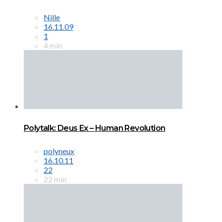
Nille
16.11.09
1
4 min
Polytalk: Deus Ex – Human Revolution
polyneux
16.10.11
22
22 min