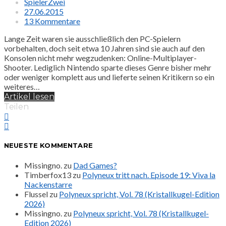
SpielerZwei
27.06.2015
13 Kommentare
Lange Zeit waren sie ausschließlich den PC-Spielern
vorbehalten, doch seit etwa 10 Jahren sind sie auch auf den
Konsolen nicht mehr wegzudenken: Online-Multiplayer-
Shooter. Lediglich Nintendo sparte dieses Genre bisher mehr
oder weniger komplett aus und lieferte seinen Kritikern so ein
weiteres…
Artikel lesen
Teilen
NEUESTE KOMMENTARE
Missingno.
zu
Dad Games?
Timberfox13
zu
Polyneux tritt nach. Episode 19: Viva la
Nackenstarre
Flussel
zu
Polyneux spricht, Vol. 78 (Kristallkugel-Edition
2026)
Missingno.
zu
Polyneux spricht, Vol. 78 (Kristallkugel-
Edition 2026)