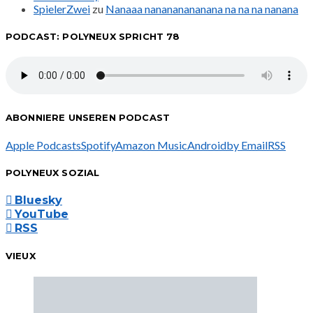
SpielerZwei
zu
Nanaaa nanananananana na na na nanana
PODCAST: POLYNEUX SPRICHT 78
ABONNIERE UNSEREN PODCAST
Apple Podcasts
Spotify
Amazon Music
Android
by Email
RSS
POLYNEUX SOZIAL
Bluesky
YouTube
RSS
VIEUX