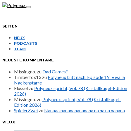
SEITEN
NEUX
PODCASTS
TEAM
NEUESTE KOMMENTARE
Missingno.
zu
Dad Games?
Timberfox13
zu
Polyneux tritt nach. Episode 19: Viva la
Nackenstarre
Flussel
zu
Polyneux spricht, Vol. 78 (Kristallkugel-Edition
2026)
Missingno.
zu
Polyneux spricht, Vol. 78 (Kristallkugel-
Edition 2026)
SpielerZwei
zu
Nanaaa nanananananana na na na nanana
VIEUX