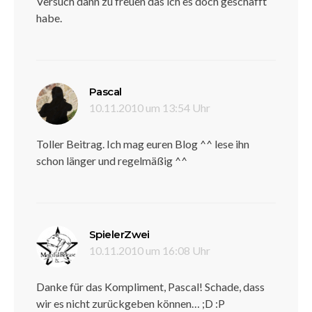
Versuch dann zu freuen das ich es doch geschafft
habe.
sagt:
Pascal
10.11.2010 um 13:54 Uhr
Toller Beitrag. Ich mag euren Blog ^^ lese ihn
schon länger und regelmäßig ^^
sagt:
SpielerZwei
10.11.2010 um 16:08 Uhr
Danke für das Kompliment, Pascal! Schade, dass
wir es nicht zurückgeben können… ;D :P