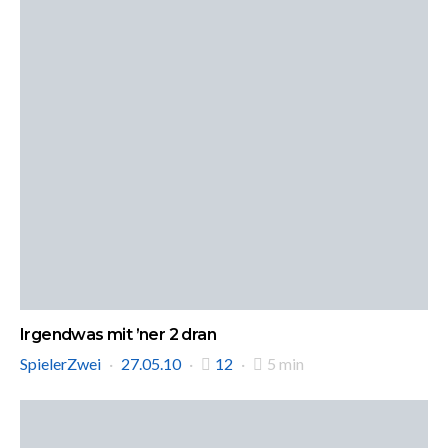
Irgendwas mit ’ner 2 dran
SpielerZwei
27.05.10
12
5 min