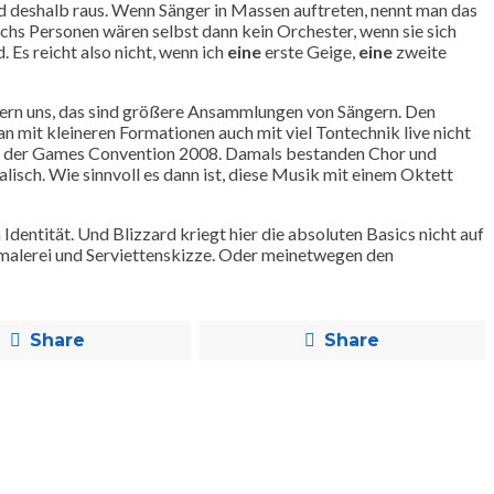
nd deshalb raus. Wenn Sänger in Massen auftreten, nennt man das
hs Personen wären selbst dann kein Orchester, wenn sie sich
. Es reicht also nicht, wenn ich
eine
erste Geige,
eine
zweite
nnern uns, das sind größere Ansammlungen von Sängern. Den
 mit kleineren Formationen auch mit viel Tontechnik live nicht
zert der Games Convention 2008. Damals bestanden Chor und
ch. Wie sinnvoll es dann ist, diese Musik mit einem Oktett
dentität. Und Blizzard kriegt hier die absoluten Basics nicht auf
lmalerei und Serviettenskizze. Oder meinetwegen den
Share
Share