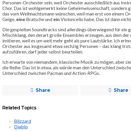
Personen-Orchester sein, weil Orchester ausschließlich aus Inst
Chor. Das ist wohlgemerkt keine Geheimwissenschaft, sondern ge
das vom Weihnachtsmann wünschen, weil man erst von einem Or
Geige,
eine
Bratsche und
ein
Violoncello habe. Das ist dann nic
Die gespielten Soundtracks sind allerdings überwiegend für ein
Mischklang, den derart große Ensembles erzeugen, aus dem der ei
imitieren, weil es um weit mehr geht als pure Lautstärke. Ich 
Orchester aus insgesamt etwa sechzig Personen – das klang tro
aufzuführen, darf jeder selbst beurteilen.
Ich erwarte von niemandem, klassische Musik zu mögen, aber sie i
die Reihe. Das ist in etwa, als würde man den Unterschied zwis
Unterschied zwischen Pacman und Action-RPGs.
Share
Share
Related Topics
Blizzard
Diablo