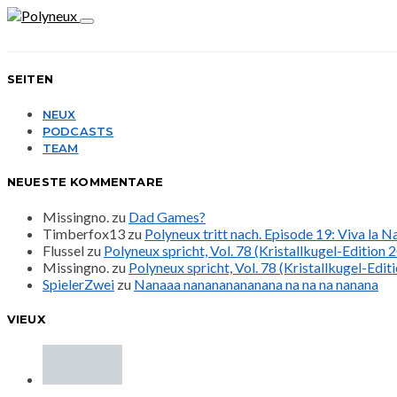
SEITEN
NEUX
PODCASTS
TEAM
NEUESTE KOMMENTARE
Missingno.
zu
Dad Games?
Timberfox13
zu
Polyneux tritt nach. Episode 19: Viva la 
Flussel
zu
Polyneux spricht, Vol. 78 (Kristallkugel-Edition 
Missingno.
zu
Polyneux spricht, Vol. 78 (Kristallkugel-Edit
SpielerZwei
zu
Nanaaa nanananananana na na na nanana
VIEUX