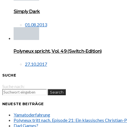
Simply Dark
01.08.2013
Polyneux spricht, Vol. 49 (Switch-Edition)
27.10.2017
SUCHE
Suche nach:
Search
NEUESTE BEITRÄGE
Yamatoderfahrung
Polyneux tritt nach. Episode 21: Ein klassisches Christian
Dad Games?