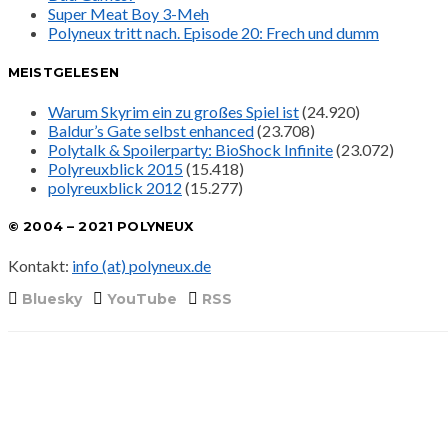
Super Meat Boy 3-Meh
Polyneux tritt nach. Episode 20: Frech und dumm
MEISTGELESEN
Warum Skyrim ein zu großes Spiel ist
(24.920)
Baldur’s Gate selbst enhanced
(23.708)
Polytalk & Spoilerparty: BioShock Infinite
(23.072)
Polyreuxblick 2015
(15.418)
polyreuxblick 2012
(15.277)
© 2004 – 2021 POLYNEUX
Kontakt:
info (at) polyneux.de
Bluesky
YouTube
RSS