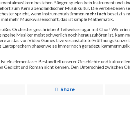
rumentalmusikern bestehen. Sänger spielen kein Instrument und si
hört zum Kern abendländischer Musikkultur. Die verbliebenen sec
chester spricht, wenn Instrumentalstimmen
mehrfach
besetzt sind
ht mal mehr Musikwissenschaft, das ist simple Mathematik.
 großes Orchester geschrieben! Teilweise sogar mit Chor! Wir eri
nzelne Musiker meist schwerlich noch herauszuhören ist, kann man
erinnere an das von Video Games Live veranstaltete Eröffnungskon
tz Lautsprechern phasenweise immer noch geradezu kammermusikalis
st ein elementarer Bestandteil unserer Geschichte und kulturellen I
chen Gedicht und Roman nicht kennen. Den Unterschied zwischen Ö
Share