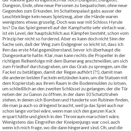
Dungeon, Ende, ohne neue Personen zu bequatschen, ohne neue
Gegenden zum Erkunden. Im Schattenpalast gabs ausser der
Leuchteklinge kein neues Spielzeug, aber die Hände waren
wenigstens etwas gruselig. Doch was war mit Schloss Hyrule
los? Da das Spiel generell auf der Kampfseite sehr einfach war,
ist ein Level, der hauptsächlich aus Kämpfen besteht, schon vom
Prinzip her nicht so fordernd. Aber es kann doch nicht Sinn der
Sache sein, daß der Weg zum Endgegner so leicht ist, dass ich
ihm das erste Mal gegenüberstand, bevor ich überhaupt die
Dungeonkarte hatte. Klar, man kann rechts die Propeller in der
richtigen Reihenfolge mit dem Bumerang anschmeißen, um sich
zum Friedhof durchzugraben, um das Grab zu sprengen, um die
Fackel zu betätigen, damit der Regen aufhört (?!), damit man
die anderen beiden Fackeln entzünden kann, um die Statuen mit
dem Kopierstab aus ihrem Raum in die Bodenmulden zu lotsen,
um schließlich an den zweiten Schlüssel zu gelangen, der die Tür
neben der zu Ganon zu öffnen, in der dann 10 Schatztruhen
stehen, in denen sich Bomben und Hunderte von Rubinen finden,
die man ja auch so dringend braucht, weil ja das Spiel auch nur
schon lange vorbei wäre, wenn man sich den ganzen Kack
erspart hätte und gleich in den Thronraum marschiert wäre.
Wenigstens das Eingreifen der Kneipenjungs war cool, auch
wenn ich mich frage, wo die dann hingerannt sind. Oh, und die