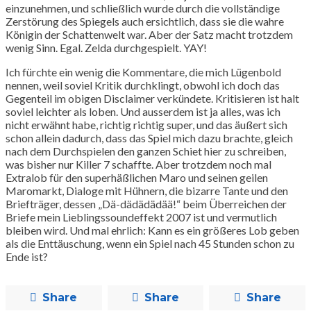
einzunehmen, und schließlich wurde durch die vollständige
Zerstörung des Spiegels auch ersichtlich, dass sie die wahre
Königin der Schattenwelt war. Aber der Satz macht trotzdem
wenig Sinn. Egal. Zelda durchgespielt. YAY!
Ich fürchte ein wenig die Kommentare, die mich Lügenbold
nennen, weil soviel Kritik durchklingt, obwohl ich doch das
Gegenteil im obigen Disclaimer verkündete. Kritisieren ist halt
soviel leichter als loben. Und ausserdem ist ja alles, was ich
nicht erwähnt habe, richtig richtig super, und das äußert sich
schon allein dadurch, dass das Spiel mich dazu brachte, gleich
nach dem Durchspielen den ganzen Schiet hier zu schreiben,
was bisher nur Killer 7 schaffte. Aber trotzdem noch mal
Extralob für den superhäßlichen Maro und seinen geilen
Maromarkt, Dialoge mit Hühnern, die bizarre Tante und den
Briefträger, dessen „Dä-dädädädää!“ beim Überreichen der
Briefe mein Lieblingssoundeffekt 2007 ist und vermutlich
bleiben wird. Und mal ehrlich: Kann es ein größeres Lob geben
als die Enttäuschung, wenn ein Spiel nach 45 Stunden schon zu
Ende ist?
Share
Share
Share