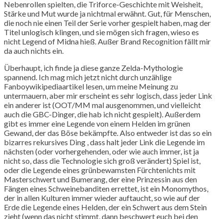
Nebenrollen spielten, die Triforce-Geschichte mit Weisheit,
Stärke und Mut wurde ja nichtmal erwähnt. Gut, für Menschen,
die noch nie einen Teil der Serie vorher gespielt haben, mag der
Titel unlogisch klingen, und sie mögen sich fragen, wieso es
nicht Legend of Midna hieß. Außer Brand Recognition fällt mir
da auch nichts ein.
Überhaupt, ich finde ja diese ganze Zelda-Mythologie
spannend. Ich mag mich jetzt nicht durch unzählige
Fanboywikipediaartikel lesen, um meine Meinung zu
untermauern, aber mir erscheint es sehr logisch, dass jeder Link
ein anderer ist (OOT/MM mal ausgenommen, und vielleicht
auch die GBC-Dinger, die hab ich nicht gespielt). Außerdem
gibt es immer eine Legende von einem Helden im grünen
Gewand, der das Böse bekämpfte. Also entweder ist das so ein
bizarres rekursives Ding , dass halt jeder Link die Legende im
nächsten (oder vorhergehenden, oder wie auch immer, ist ja
nicht so, dass die Technologie sich groß verändert) Spiel ist,
oder die Legende eines grünbewamsten Fürchtenichts mit
Masterschwert und Bumerang, der eine Prinzessin aus den
Fängen eines Schweinebanditen errettet, ist ein Monomythos,
der in allen Kulturen immer wieder auftaucht, so wie auf der
Erde die Legende eines Helden, der ein Schwert aus dem Stein
zieht (wenn das nicht stimmt, dann beschwert euch bei den