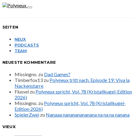
SEITEN
NEUX
PODCASTS
TEAM
NEUESTE KOMMENTARE
Missingno.
zu
Dad Games?
Timberfox13
zu
Polyneux tritt nach. Episode 19: Viva la
Nackenstarre
Flussel
zu
Polyneux spricht, Vol. 78 (Kristallkugel-Edition
2026)
Missingno.
zu
Polyneux spricht, Vol. 78 (Kristallkugel-
Edition 2026)
SpielerZwei
zu
Nanaaa nanananananana na na na nanana
VIEUX