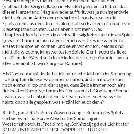
Beschreibung des blauen Tranks bei einem der Händler
(vielleicht der Originalladen in Hyrule?) gelesen zu haben, dass
dieser Herzen und Magie wieder auffüllt, was ja nun irgendwie
nicht sein kann. Außerdem erwartete ich naiverweise die
Spielszenen aus den alten Trailern, halt so Katzen retten und vor
Riesenspinne flüchten. Gabs aber nicht mehr. Das
Hauptproblem ist aber, dass ich seit Ewigkeiten auf dieses Spiel
gewartet habe und nun ist vorbei, ich werde es nie wieder ein
erstes Mal spielen können (und seien wir ehrlich, Zeldas sind
nicht die wiederholungswertesten Spiele. Der Hauptreiz liegt
im Lösen der Rätsel und dem Finden der coolen Goodies, wenn
alles bekannt ist, wirds arg zur Routine).
Als Gamecubespieler hatte ich natürlich nicht mit der Steuerung
zu kämpfen, die war wie immer erhaben, und ich möchte hier
noch einmal klipp und klar sagen, dass Zelda immer noch eins
der besten Kampfsysteme des Genres nutzt. Grafik und Sound
–whoa, was schreib ich denn da? Ist das hier ein Review? Ihr
habts doch alle gespielt, was erzähl ich euch denn?
Richtig gut gefiel mir der Abwechslungsreichtum des Spiels,
und sei es nur für kurze Abschnitte. Sumoringen,
Westernshootouts, Freeclimbing, Schnitzeljagd auf Lichtkäfer
(OHA! UNBEABSICHTIGE DOPPELDEUTIGKEIT