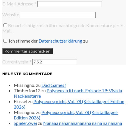
E-Mail-Adresse
*
Website
Benachrichtige mich über nachfolgende Kommentare per E-
Mail.
Ich stimme der
Datenschutzerklärung
zu
Current ye@r
*
NEUESTE KOMMENTARE
Missingno.
zu
Dad Games?
Timberfox13
zu
Polyneux tritt nach. Episode 19: Viva la
Nackenstarre
Flussel
zu
Polyneux spricht, Vol. 78 (Kristallkugel-Edition
2026)
Missingno.
zu
Polyneux spricht, Vol. 78 (Kristallkugel-
Edition 2026)
SpielerZwei
zu
Nanaaa nanananananana na na na nanana