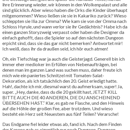
ihre Erinnerung wieder, wir können in den Wolkenpalast und alle
sind glücklich. Aber wieso haben die Orks die Kinder überhaupt
mitgenommen? Wieso ließen sie sie in Kakariko zurück? Wieso
schleppten sie Ilia zur Omma? Wie kam sie von der Omma nach
Schloss Hyrule, und wann verlor sie ihr Gedächtnis? Habe ich da
einen ganzen Storyzweig verpasst oder haben die Designer da
einfach gehofft, dass die Spieler so auf den nächsten Dungeon
erpicht sind, dass sie das gar nicht bemerken? Antwortet mir!
Ich weiß, dass ihr da draußen seid, ich hör euch atmen!
Oh, ein Tiefschlag war ja auch die Geisterjagd. Generell bin ich
immer eher medioker im Erfüllen von Nebenaufträgen, bei
denen man im ganzen Land was suchen muss, daher freute ich
mich wie ein paniertes Schnitzel mit Tomaten-Salat-
Dekoration, als ich tatsächlich den 20. Geist erledigt hatte.
Hah!, dachte ich mir, diesmal warst du aufmerksam, super! Ja,
super. „Hey, danke, dass du die 20 gekillt hast, JETZT KILL
BITTE AUCH DIE 40 ANDEREN, DIE DU ANSCHEINEND
ÜBERSEHEN HAST.“ Klar, es gab ne Flasche, und den Hinweis
auf die Höhle der großen Fee, aber trotzdem. Und wieso
besteht ein Herz seit Neuestem aus fünf Teilen? Verarsche!
Das Endgame fiel leider etwas ab, fand ich. Nach dem Finden
der Kanone gab es eigentlich nur noch Dungeon, Dungeon,