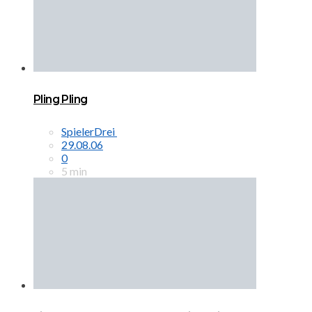
Pling Pling
SpielerDrei
29.08.06
0
5 min