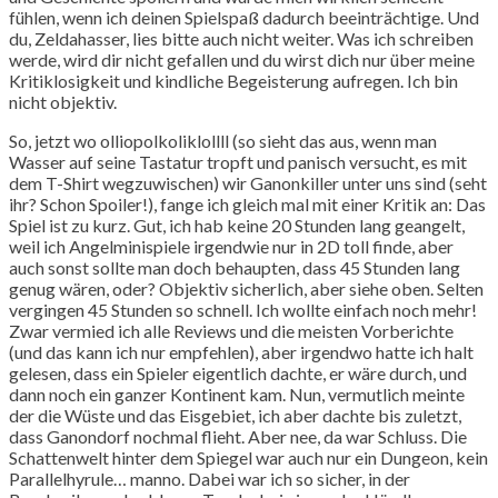
fühlen, wenn ich deinen Spielspaß dadurch beeinträchtige. Und
du, Zeldahasser, lies bitte auch nicht weiter. Was ich schreiben
werde, wird dir nicht gefallen und du wirst dich nur über meine
Kritiklosigkeit und kindliche Begeisterung aufregen. Ich bin
nicht objektiv.
So, jetzt wo olliopolkoliklollll (so sieht das aus, wenn man
Wasser auf seine Tastatur tropft und panisch versucht, es mit
dem T-Shirt wegzuwischen) wir Ganonkiller unter uns sind (seht
ihr? Schon Spoiler!), fange ich gleich mal mit einer Kritik an: Das
Spiel ist zu kurz. Gut, ich hab keine 20 Stunden lang geangelt,
weil ich Angelminispiele irgendwie nur in 2D toll finde, aber
auch sonst sollte man doch behaupten, dass 45 Stunden lang
genug wären, oder? Objektiv sicherlich, aber siehe oben. Selten
vergingen 45 Stunden so schnell. Ich wollte einfach noch mehr!
Zwar vermied ich alle Reviews und die meisten Vorberichte
(und das kann ich nur empfehlen), aber irgendwo hatte ich halt
gelesen, dass ein Spieler eigentlich dachte, er wäre durch, und
dann noch ein ganzer Kontinent kam. Nun, vermutlich meinte
der die Wüste und das Eisgebiet, ich aber dachte bis zuletzt,
dass Ganondorf nochmal flieht. Aber nee, da war Schluss. Die
Schattenwelt hinter dem Spiegel war auch nur ein Dungeon, kein
Parallelhyrule… manno. Dabei war ich so sicher, in der