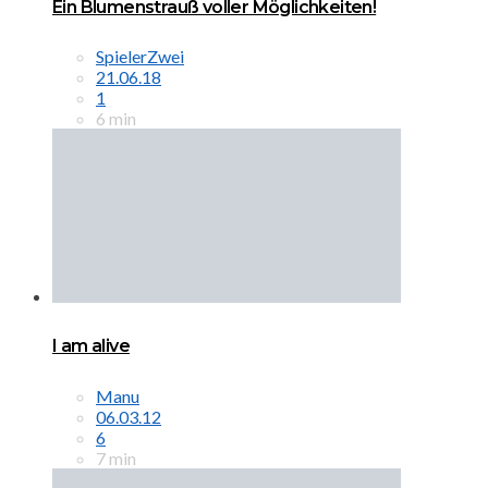
Ein Blumenstrauß voller Möglichkeiten!
SpielerZwei
21.06.18
1
6 min
I am alive
Manu
06.03.12
6
7 min