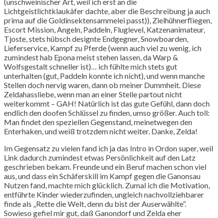
(unschweinischer Art, weil ich erst an die
Lichtgeistlichtklaukäfer dachte, aber die Beschreibung ja auch
prima auf die Goldinsektensammelei passt)), Zielhühnerfliegen,
Escort Mission, Angeln, Paddeln, Fluglevel, Katzenanimateur,
Tjoste, stets hübsch designte Endgegner, Snowboarden,
Lieferservice, Kampf zu Pferde (wenn auch viel zu wenig, ich
zumindest hab Epona meist stehen lassen, da Warp &
Wolfsgestalt schneller ist)… ich fühlte mich stets gut
unterhalten (gut, Paddeln konnte ich nicht), und wenn manche
Stellen doch nervig waren, dann ob meiner Dummheit. Diese
Zeldahassliebe, wenn man an einer Stelle partout nicht
weiterkommt – GAH! Natürlich ist das gute Gefühl, dann doch
endlich den doofen Schlüssel zu finden, umso größer. Auch toll:
Man findet den speziellen Gegenstand, meinetwegen den
Enterhaken, und weiß trotzdem nicht weiter. Danke, Zelda!
Im Gegensatz zu vielen fand ich ja das Intro in Ordon super, weil
Link dadurch zumindest etwas Persönlichkeit auf den Latz
geschrieben bekam. Freunde und ein Beruf machen schon viel
aus, und dass ein Schäferskill im Kampf gegen die Ganonsau
Nutzen fand, machte mich glücklich. Zumal ich die Motivation,
entführte Kinder wiederzufinden, ungleich nachvollziehbarer
finde als „Rette die Welt, denn du bist der Auserwählte“.
Sowieso gefiel mir gut, daß Ganondorf und Zelda eher