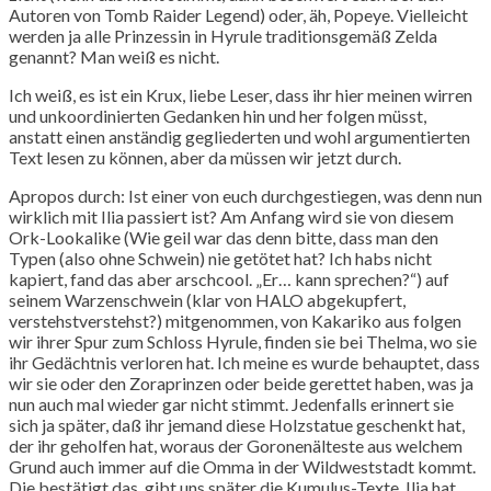
Autoren von Tomb Raider Legend) oder, äh, Popeye. Vielleicht
werden ja alle Prinzessin in Hyrule traditionsgemäß Zelda
genannt? Man weiß es nicht.
Ich weiß, es ist ein Krux, liebe Leser, dass ihr hier meinen wirren
und unkoordinierten Gedanken hin und her folgen müsst,
anstatt einen anständig gegliederten und wohl argumentierten
Text lesen zu können, aber da müssen wir jetzt durch.
Apropos durch: Ist einer von euch durchgestiegen, was denn nun
wirklich mit Ilia passiert ist? Am Anfang wird sie von diesem
Ork-Lookalike (Wie geil war das denn bitte, dass man den
Typen (also ohne Schwein) nie getötet hat? Ich habs nicht
kapiert, fand das aber arschcool. „Er… kann sprechen?“) auf
seinem Warzenschwein (klar von HALO abgekupfert,
verstehstverstehst?) mitgenommen, von Kakariko aus folgen
wir ihrer Spur zum Schloss Hyrule, finden sie bei Thelma, wo sie
ihr Gedächtnis verloren hat. Ich meine es wurde behauptet, dass
wir sie oder den Zoraprinzen oder beide gerettet haben, was ja
nun auch mal wieder gar nicht stimmt. Jedenfalls erinnert sie
sich ja später, daß ihr jemand diese Holzstatue geschenkt hat,
der ihr geholfen hat, woraus der Goronenälteste aus welchem
Grund auch immer auf die Omma in der Wildweststadt kommt.
Die bestätigt das, gibt uns später die Kumulus-Texte, Ilia hat