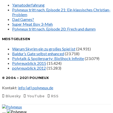
Yamatoderfahrung
Polyneux tritt nach. Episode 21: Ein klassisches Christian-
Problem
Dad Games?
Super Meat Boy 3-Meh
Polyneux tritt nach. Episode 20: Frech und dumm
MEISTGELESEN
Warum Skyrim ein zu großes Spiel ist
(24.931)
Baldur’s Gate selbst enhanced
(23.718)
Polytalk & Spoilerparty: BioShock Infinite
(23.079)
Polyreuxblick 2015
(15.424)
polyreuxblick 2012
(15.283)
© 2004 – 2021 POLYNEUX
Kontakt:
info (at) polyneux.de
Bluesky
YouTube
RSS