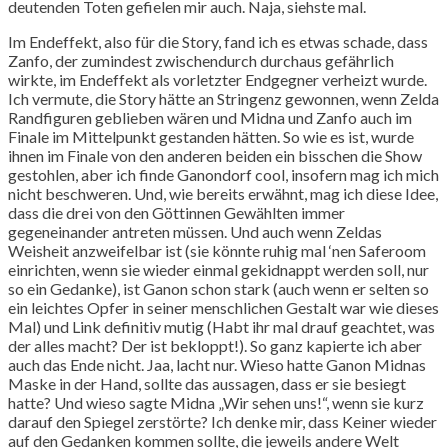
deutenden Toten gefielen mir auch. Naja, siehste mal.
Im Endeffekt, also für die Story, fand ich es etwas schade, dass
Zanfo, der zumindest zwischendurch durchaus gefährlich
wirkte, im Endeffekt als vorletzter Endgegner verheizt wurde.
Ich vermute, die Story hätte an Stringenz gewonnen, wenn Zelda
Randfiguren geblieben wären und Midna und Zanfo auch im
Finale im Mittelpunkt gestanden hätten. So wie es ist, wurde
ihnen im Finale von den anderen beiden ein bisschen die Show
gestohlen, aber ich finde Ganondorf cool, insofern mag ich mich
nicht beschweren. Und, wie bereits erwähnt, mag ich diese Idee,
dass die drei von den Göttinnen Gewählten immer
gegeneinander antreten müssen. Und auch wenn Zeldas
Weisheit anzweifelbar ist (sie könnte ruhig mal ‘nen Saferoom
einrichten, wenn sie wieder einmal gekidnappt werden soll, nur
so ein Gedanke), ist Ganon schon stark (auch wenn er selten so
ein leichtes Opfer in seiner menschlichen Gestalt war wie dieses
Mal) und Link definitiv mutig (Habt ihr mal drauf geachtet, was
der alles macht? Der ist bekloppt!). So ganz kapierte ich aber
auch das Ende nicht. Jaa, lacht nur. Wieso hatte Ganon Midnas
Maske in der Hand, sollte das aussagen, dass er sie besiegt
hatte? Und wieso sagte Midna „Wir sehen uns!“, wenn sie kurz
darauf den Spiegel zerstörte? Ich denke mir, dass Keiner wieder
auf den Gedanken kommen sollte, die jeweils andere Welt