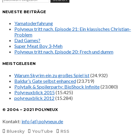
NEUESTE BEITRÄGE
Yamatoderfahrung
Polyneux tritt nach. Episode 21: Ein klassisches Christian-
Problem
Dad Games?
Super Meat Boy 3-Meh
Polyneux tritt nach. Episode 20: Frech und dumm
MEISTGELESEN
Warum Skyrim ein zu großes Spiel ist
(24.932)
Baldur’s Gate selbst enhanced
(23.719)
Polytalk & Spoilerparty: BioShock Infinite
(23.080)
Polyreuxblick 2015
(15.425)
polyreuxblick 2012
(15.284)
© 2004 – 2021 POLYNEUX
Kontakt:
info (at) polyneux.de
Bluesky
YouTube
RSS