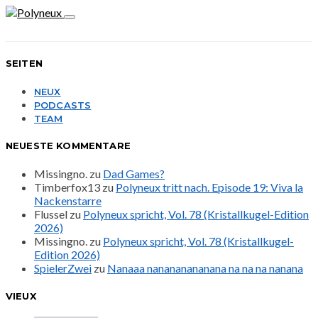
SEITEN
NEUX
PODCASTS
TEAM
NEUESTE KOMMENTARE
Missingno.
zu
Dad Games?
Timberfox13
zu
Polyneux tritt nach. Episode 19: Viva la
Nackenstarre
Flussel
zu
Polyneux spricht, Vol. 78 (Kristallkugel-Edition
2026)
Missingno.
zu
Polyneux spricht, Vol. 78 (Kristallkugel-
Edition 2026)
SpielerZwei
zu
Nanaaa nanananananana na na na nanana
VIEUX