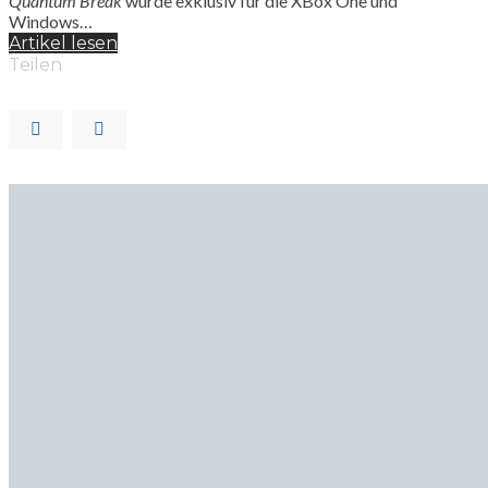
Quantum Break
würde exklusiv für die XBox One und
Windows…
Artikel lesen
Teilen