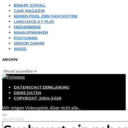
BINARY SCROLL
GAIN MAGAZIN
KEINEN PIXEL DEN FASCHISTEN!
LANGUAGE AT PLAY
MEDIENBIENE
NAHAUFNAHMEN
POLYGAMIA
SENIOR GAMER
WASD
ARCHIV
Archiv
DATENSCHUTZERKLÄRUNG
DEINE DATEN
COPYRIGHT 2004-2026
Wir mögen Videospiele. Aber nicht alle...
Suche nach: