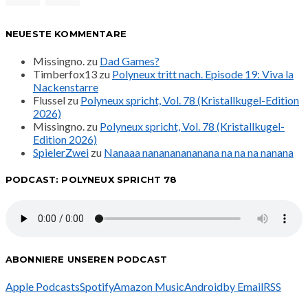
NEUESTE KOMMENTARE
Missingno.
zu
Dad Games?
Timberfox13
zu
Polyneux tritt nach. Episode 19: Viva la
Nackenstarre
Flussel
zu
Polyneux spricht, Vol. 78 (Kristallkugel-Edition
2026)
Missingno.
zu
Polyneux spricht, Vol. 78 (Kristallkugel-
Edition 2026)
SpielerZwei
zu
Nanaaa nanananananana na na na nanana
PODCAST: POLYNEUX SPRICHT 78
ABONNIERE UNSEREN PODCAST
Apple Podcasts
Spotify
Amazon Music
Android
by Email
RSS