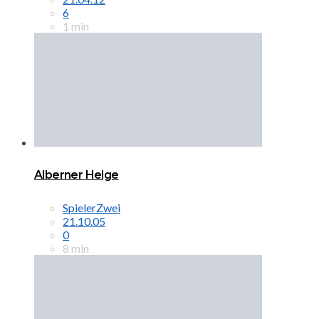
6
1 min
Alberner Helge
SpielerZwei
21.10.05
0
8 min