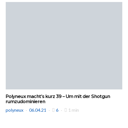
Polyneux macht’s kurz 39 – Um mit der Shotgun
rumzudominieren
polyneux
06.04.21
6
1 min