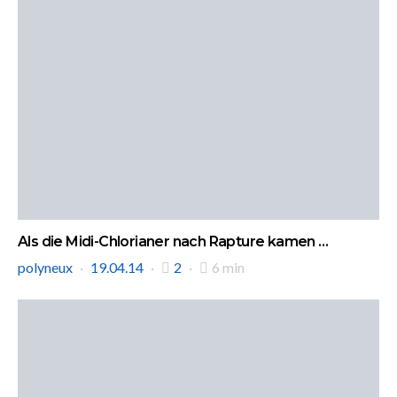
Als die Midi-Chlorianer nach Rapture kamen …
polyneux
19.04.14
2
6 min