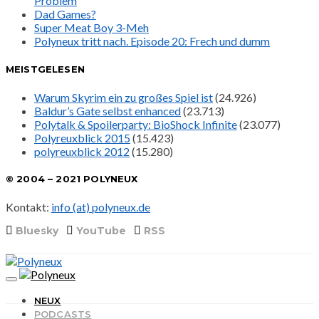
Problem
Dad Games?
Super Meat Boy 3-Meh
Polyneux tritt nach. Episode 20: Frech und dumm
MEISTGELESEN
Warum Skyrim ein zu großes Spiel ist
(24.926)
Baldur’s Gate selbst enhanced
(23.713)
Polytalk & Spoilerparty: BioShock Infinite
(23.077)
Polyreuxblick 2015
(15.423)
polyreuxblick 2012
(15.280)
© 2004 – 2021 POLYNEUX
Kontakt:
info (at) polyneux.de
Bluesky
YouTube
RSS
NEUX
PODCASTS