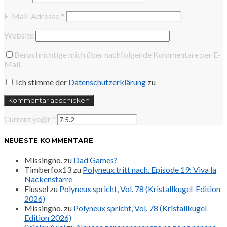
E-Mail-Adresse
*
Website
Benachrichtige mich über nachfolgende Kommentare per E-
Mail.
Ich stimme der
Datenschutzerklärung
zu
Current ye@r
*
NEUESTE KOMMENTARE
Missingno.
zu
Dad Games?
Timberfox13
zu
Polyneux tritt nach. Episode 19: Viva la
Nackenstarre
Flussel
zu
Polyneux spricht, Vol. 78 (Kristallkugel-Edition
2026)
Missingno.
zu
Polyneux spricht, Vol. 78 (Kristallkugel-
Edition 2026)