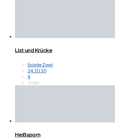
List und Krücke
SpielerZwei
24.10.10
4
7 min
Heißsporn