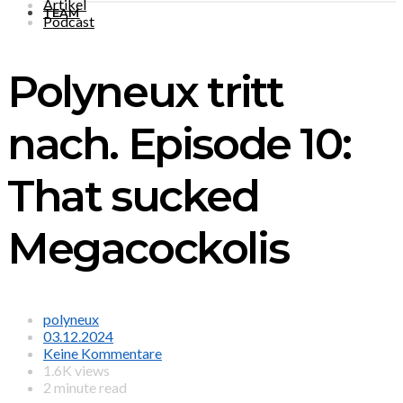
Artikel
TEAM
Podcast
Polyneux tritt
nach. Episode 10:
That sucked
Megacockolis
polyneux
03.12.2024
Keine Kommentare
1.6K views
2 minute read