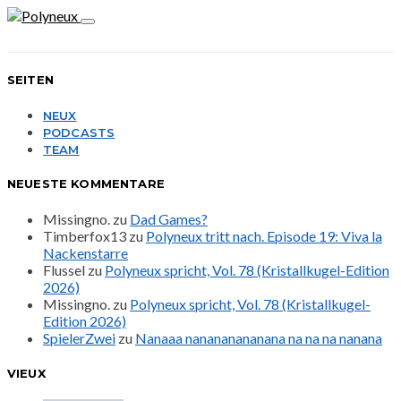
SEITEN
NEUX
PODCASTS
TEAM
NEUESTE KOMMENTARE
Missingno.
zu
Dad Games?
Timberfox13
zu
Polyneux tritt nach. Episode 19: Viva la
Nackenstarre
Flussel
zu
Polyneux spricht, Vol. 78 (Kristallkugel-Edition
2026)
Missingno.
zu
Polyneux spricht, Vol. 78 (Kristallkugel-
Edition 2026)
SpielerZwei
zu
Nanaaa nanananananana na na na nanana
VIEUX