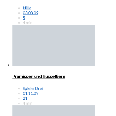
Nille
03.08.09
5
4 min
Prämissen und Rüsseltiere
SpielerDrei
01.11.09
21
4 min