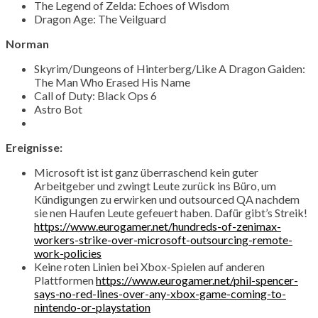
The Legend of Zelda: Echoes of Wisdom
Dragon Age: The Veilguard
Norman
Skyrim/Dungeons of Hinterberg/Like A Dragon Gaiden:
The Man Who Erased His Name
Call of Duty: Black Ops 6
Astro Bot
Ereignisse:
Microsoft ist ist ganz überraschend kein guter
Arbeitgeber und zwingt Leute zurück ins Büro, um
Kündigungen zu erwirken und outsourced QA nachdem
sie nen Haufen Leute gefeuert haben. Dafür gibt’s Streik!
https://www.eurogamer.net/hundreds-of-zenimax-
workers-strike-over-microsoft-outsourcing-remote-
work-policies
Keine roten Linien bei Xbox-Spielen auf anderen
Plattformen
https://www.eurogamer.net/phil-spencer-
says-no-red-lines-over-any-xbox-game-coming-to-
nintendo-or-playstation