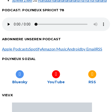
SpielerZwei
zu
Nanaaa nanananananana na na na nanana
PODCAST: POLYNEUX SPRICHT 78
ABONNIERE UNSEREN PODCAST
Apple Podcasts
Spotify
Amazon Music
Android
by Email
RSS
POLYNEUX SOZIAL
Bluesky
YouTube
RSS
VIEUX