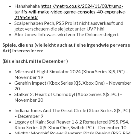
Hahahahaha
https://metro.co.uk/2024/11/08/trump-
tariffs-will-make-video-game-consoles-40-expensive-
21954650/
Scalper haben Pech, PS5 Pro ist nicht ausverkauft und
jetzt verscheuern die sie jetzt unter UVP hihi
Alex Jones: Infowars wird von The Onion ersteigert
Spiele, die uns (vielleicht auch auf eine irgendwie perverse
Art) interessieren:
(Bis einschl. mitte Dezember )
Microsoft Flight Simulator 2024 (Xbox Series X|S, PC) –
November 19
Genshin Impact (Xbox Series X|S, Xbox One) – November
20
Stalker 2: Heart of Chornobyl (Xbox Series X|S, PC) –
November 20
Indiana Jones And The Great Circle (Xbox Series X|S, PC)
– December 9
Legacy of Kain: Soul Reaver 1 & 2 Remastered (PS5, PS4,
Xbox Series X|S, Xbox One, Switch, PC) – December 10
Mighty Morphin‘ Power Rangers: Rita’s Rewind (PS5, PS4,