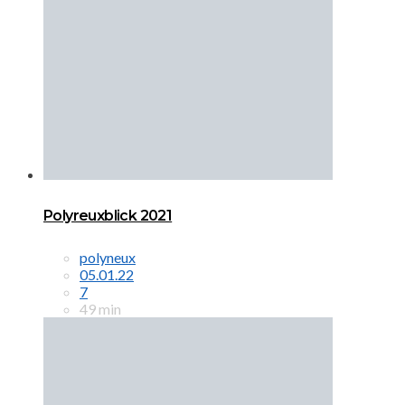
Polyreuxblick 2021
polyneux
05.01.22
7
49 min