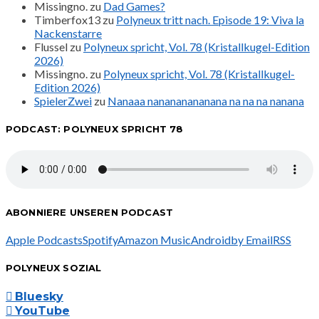
Missingno.
zu
Dad Games?
Timberfox13
zu
Polyneux tritt nach. Episode 19: Viva la
Nackenstarre
Flussel
zu
Polyneux spricht, Vol. 78 (Kristallkugel-Edition
2026)
Missingno.
zu
Polyneux spricht, Vol. 78 (Kristallkugel-
Edition 2026)
SpielerZwei
zu
Nanaaa nanananananana na na na nanana
PODCAST: POLYNEUX SPRICHT 78
ABONNIERE UNSEREN PODCAST
Apple Podcasts
Spotify
Amazon Music
Android
by Email
RSS
POLYNEUX SOZIAL
Bluesky
YouTube