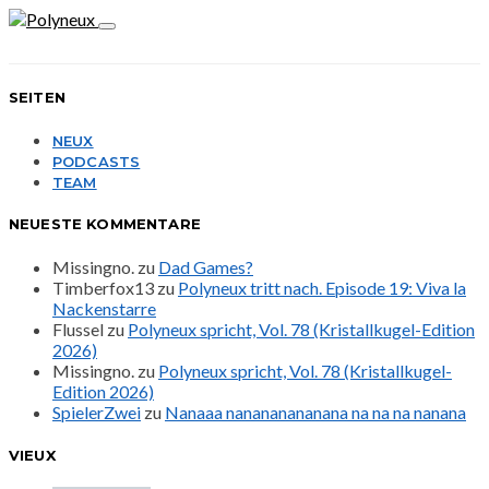
SEITEN
NEUX
PODCASTS
TEAM
NEUESTE KOMMENTARE
Missingno.
zu
Dad Games?
Timberfox13
zu
Polyneux tritt nach. Episode 19: Viva la
Nackenstarre
Flussel
zu
Polyneux spricht, Vol. 78 (Kristallkugel-Edition
2026)
Missingno.
zu
Polyneux spricht, Vol. 78 (Kristallkugel-
Edition 2026)
SpielerZwei
zu
Nanaaa nanananananana na na na nanana
VIEUX