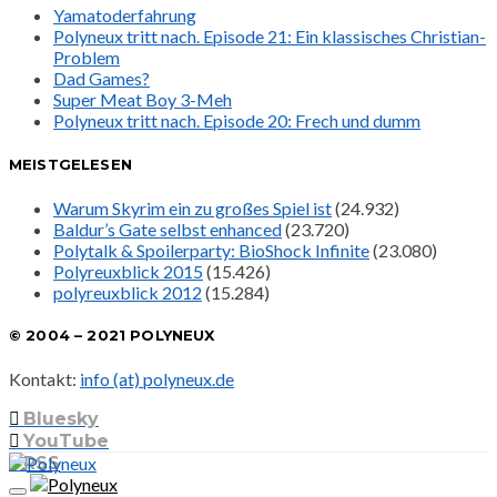
Yamatoderfahrung
Polyneux tritt nach. Episode 21: Ein klassisches Christian-
Problem
Dad Games?
Super Meat Boy 3-Meh
Polyneux tritt nach. Episode 20: Frech und dumm
MEISTGELESEN
Warum Skyrim ein zu großes Spiel ist
(24.932)
Baldur’s Gate selbst enhanced
(23.720)
Polytalk & Spoilerparty: BioShock Infinite
(23.080)
Polyreuxblick 2015
(15.426)
polyreuxblick 2012
(15.284)
© 2004 – 2021 POLYNEUX
Kontakt:
info (at) polyneux.de
Bluesky
YouTube
RSS