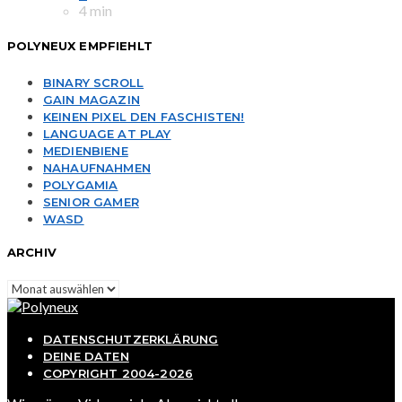
4 min
POLYNEUX EMPFIEHLT
BINARY SCROLL
GAIN MAGAZIN
KEINEN PIXEL DEN FASCHISTEN!
LANGUAGE AT PLAY
MEDIENBIENE
NAHAUFNAHMEN
POLYGAMIA
SENIOR GAMER
WASD
ARCHIV
Archiv
DATENSCHUTZERKLÄRUNG
DEINE DATEN
COPYRIGHT 2004-2026