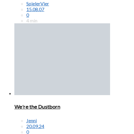
SpielerVier
15.08.07
0
4 min
We’re the Dustborn
Jenni
20.09.24
0