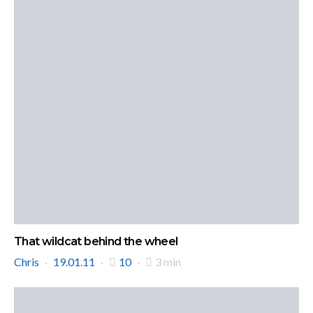
That wildcat behind the wheel
Chris
19.01.11
10
3 min