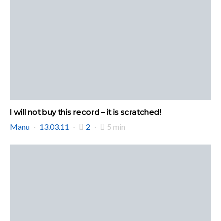
I will not buy this record – it is scratched!
Manu
13.03.11
2
5 min