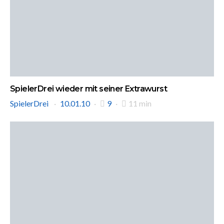
SpielerDrei wieder mit seiner Extrawurst
SpielerDrei
10.01.10
9
11 min