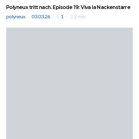
Polyneux tritt nach. Episode 19: Viva la Nackenstarre
polyneux
03.03.26
1
2 min