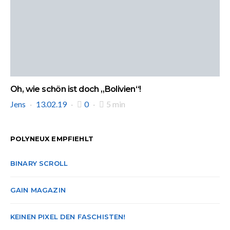
Oh, wie schön ist doch „Bolivien“!
Jens
13.02.19
0
5 min
POLYNEUX EMPFIEHLT
BINARY SCROLL
GAIN MAGAZIN
KEINEN PIXEL DEN FASCHISTEN!