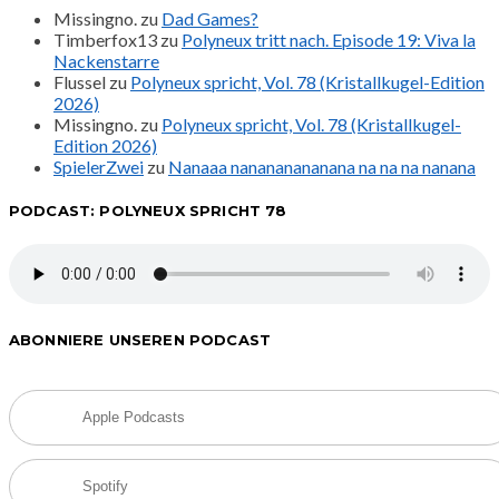
Missingno.
zu
Dad Games?
Beiträge
Timberfox13
zu
Polyneux tritt nach. Episode 19: Viva la
Nackenstarre
Flussel
zu
Polyneux spricht, Vol. 78 (Kristallkugel-Edition
2026)
Missingno.
zu
Polyneux spricht, Vol. 78 (Kristallkugel-
Edition 2026)
SpielerZwei
zu
Nanaaa nanananananana na na na nanana
PODCAST: POLYNEUX SPRICHT 78
ABONNIERE UNSEREN PODCAST
Apple Podcasts
Spotify