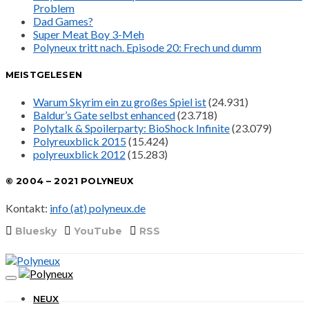
Problem
Dad Games?
Super Meat Boy 3-Meh
Polyneux tritt nach. Episode 20: Frech und dumm
MEISTGELESEN
Warum Skyrim ein zu großes Spiel ist
(24.931)
Baldur’s Gate selbst enhanced
(23.718)
Polytalk & Spoilerparty: BioShock Infinite
(23.079)
Polyreuxblick 2015
(15.424)
polyreuxblick 2012
(15.283)
© 2004 – 2021 POLYNEUX
Kontakt:
info (at) polyneux.de
Bluesky
YouTube
RSS
NEUX