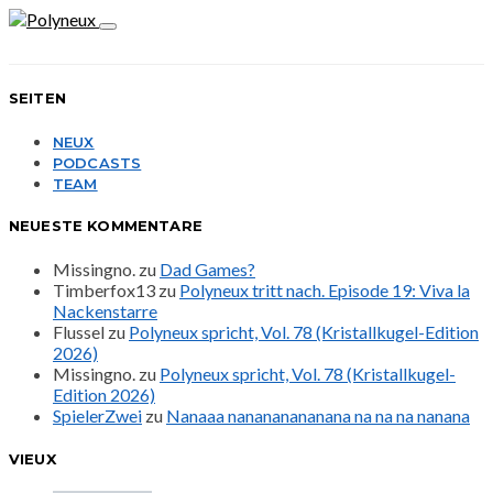
SEITEN
NEUX
PODCASTS
TEAM
NEUESTE KOMMENTARE
Missingno.
zu
Dad Games?
Timberfox13
zu
Polyneux tritt nach. Episode 19: Viva la
Nackenstarre
Flussel
zu
Polyneux spricht, Vol. 78 (Kristallkugel-Edition
2026)
Missingno.
zu
Polyneux spricht, Vol. 78 (Kristallkugel-
Edition 2026)
SpielerZwei
zu
Nanaaa nanananananana na na na nanana
VIEUX