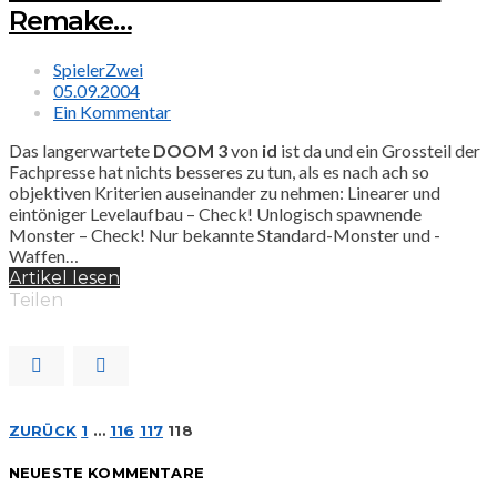
Remake…
SpielerZwei
05.09.2004
Ein Kommentar
Das langerwartete
DOOM 3
von
id
ist da und ein Grossteil der
Fachpresse hat nichts besseres zu tun, als es nach ach so
objektiven Kriterien auseinander zu nehmen: Linearer und
eintöniger Levelaufbau – Check! Unlogisch spawnende
Monster – Check! Nur bekannte Standard-Monster und -
Waffen…
Artikel lesen
Teilen
Seitennummerierung
ZURÜCK
1
…
116
117
118
NEUESTE KOMMENTARE
der