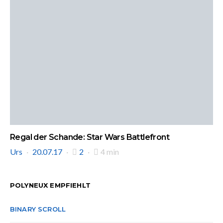
Regal der Schande: Star Wars Battlefront
Urs
20.07.17
2
4 min
POLYNEUX EMPFIEHLT
BINARY SCROLL