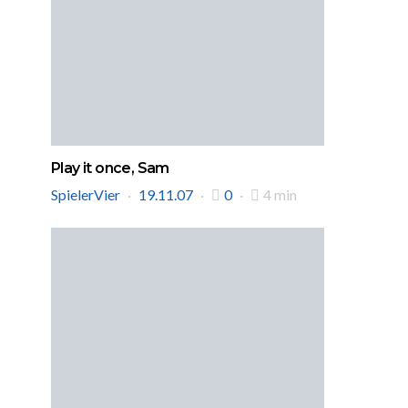
Play it once, Sam
SpielerVier
19.11.07
0
4 min