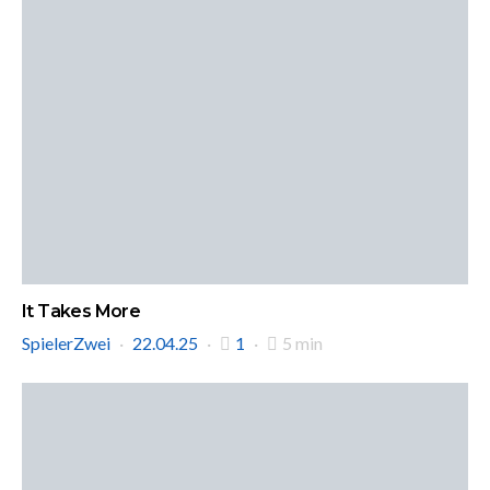
It Takes More
SpielerZwei
22.04.25
1
5 min