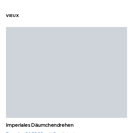
VIEUX
Imperiales Däumchendrehen