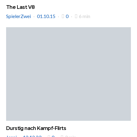
The Last V8
SpielerZwei
01.10.15
0
6 min
Durstig nach Kampf-Flirts