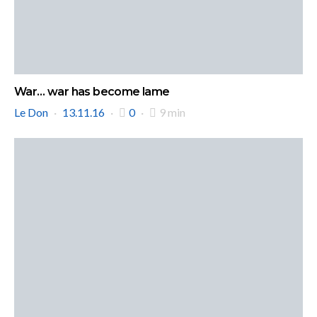
War… war has become lame
Le Don
13.11.16
0
9 min