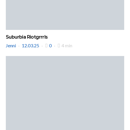
Suburbia Riotgrrrls
Jenni
12.03.25
0
4 min