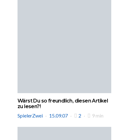
Wärst Du so freundlich, diesen Artikel
zu lesen?!
SpielerZwei
15.09.07
2
9 min