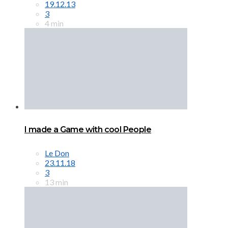
19.12.13
3
4 min
I made a Game with cool People
Le Don
23.11.18
3
13 min