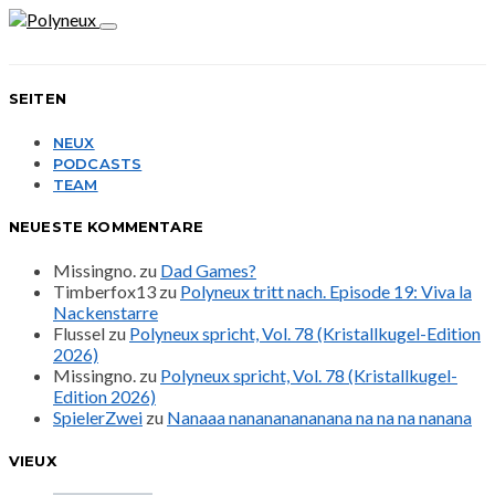
SEITEN
NEUX
PODCASTS
TEAM
NEUESTE KOMMENTARE
Missingno.
zu
Dad Games?
Timberfox13
zu
Polyneux tritt nach. Episode 19: Viva la
Nackenstarre
Flussel
zu
Polyneux spricht, Vol. 78 (Kristallkugel-Edition
2026)
Missingno.
zu
Polyneux spricht, Vol. 78 (Kristallkugel-
Edition 2026)
SpielerZwei
zu
Nanaaa nanananananana na na na nanana
VIEUX