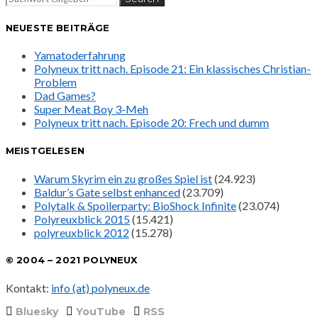
NEUESTE BEITRÄGE
Yamatoderfahrung
Polyneux tritt nach. Episode 21: Ein klassisches Christian-
Problem
Dad Games?
Super Meat Boy 3-Meh
Polyneux tritt nach. Episode 20: Frech und dumm
MEISTGELESEN
Warum Skyrim ein zu großes Spiel ist
(24.923)
Baldur’s Gate selbst enhanced
(23.709)
Polytalk & Spoilerparty: BioShock Infinite
(23.074)
Polyreuxblick 2015
(15.421)
polyreuxblick 2012
(15.278)
© 2004 – 2021 POLYNEUX
Kontakt:
info (at) polyneux.de
Bluesky
YouTube
RSS