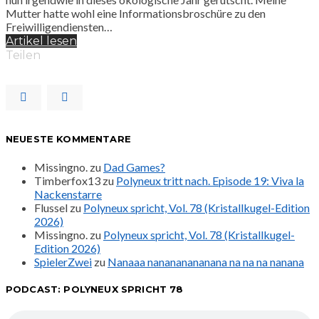
Mutter hatte wohl eine Informationsbroschüre zu den
Freiwilligendiensten…
Artikel lesen
Teilen
NEUESTE KOMMENTARE
Missingno.
zu
Dad Games?
Timberfox13
zu
Polyneux tritt nach. Episode 19: Viva la
Nackenstarre
Flussel
zu
Polyneux spricht, Vol. 78 (Kristallkugel-Edition
2026)
Missingno.
zu
Polyneux spricht, Vol. 78 (Kristallkugel-
Edition 2026)
SpielerZwei
zu
Nanaaa nanananananana na na na nanana
PODCAST: POLYNEUX SPRICHT 78