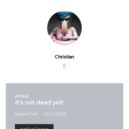
Christian
Artikel
It’s not dead yet!
SpielerZwei
06.12.2009