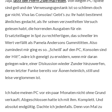
Jaja,
lasst den Herrn Zwei mal reden
. Von wegen PC-Spiele
sind geil und der Verwesungsgestank ist so schlimm doch
gar nicht. Viva las Consolas! Gebt’s zu: Ihr habt bestimmt
ähnliches gedacht, als Ihr seinen verzweifelten Versuch
gelesen habt, die horrenden Ausgaben für ein
Ersatzteillager in Spé zu rechtfertigen, das schneller im
Wert verfällt als Pamela Andersons Gummititten. Also
sche
zumindest mir ging es so. „Scheiß‘ auf den PC, Konsolen sind
der Hit!“, wäre ich geneigt zu erwidern, wenn mir daran
gelegen wäre, einer Diskussion wieder Zunder hinzuwerfen,
deren letzter Funke bereits vor Äonen heimlich, still und
leise verglommen ist.
Ich habe meinen PC vor ein paar Monaten nicht ohne Grund
verkauft. Abgeschlossen hatte ich mit ihm. Komplett. Und
absolut endgültig. Dachte ich jedenfalls. Denn von Mal zu