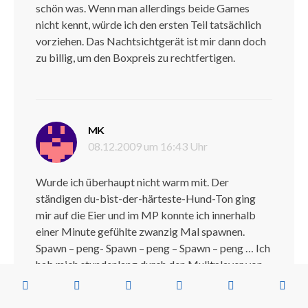
schön was. Wenn man allerdings beide Games
nicht kennt, würde ich den ersten Teil tatsächlich
vorziehen. Das Nachtsichtgerät ist mir dann doch
zu billig, um den Boxpreis zu rechtfertigen.
sagt:
MK
08.12.2009 um 16:43 Uhr
Wurde ich überhaupt nicht warm mit. Der
ständigen du-bist-der-härteste-Hund-Ton ging
mir auf die Eier und im MP konnte ich innerhalb
einer Minute gefühlte zwanzig Mal spawnen.
Spawn – peng- Spawn – peng – Spawn – peng … Ich
hab mich stundenlang durch den Mulitplayer von
BF BC, BF 1942, Killzone 2 (lieber nicht abkürzen
:o ) und WaW geballert und das garnicht mal