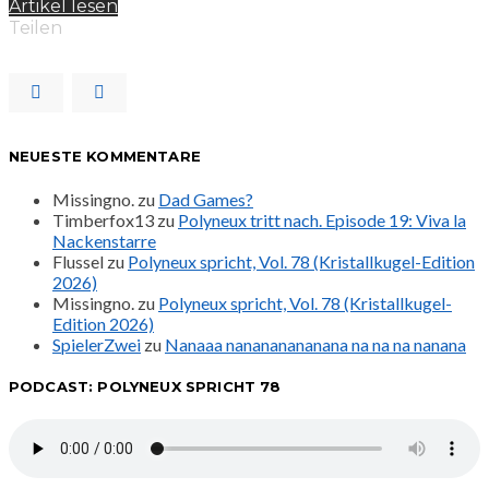
Artikel lesen
Teilen
NEUESTE KOMMENTARE
Missingno.
zu
Dad Games?
Timberfox13
zu
Polyneux tritt nach. Episode 19: Viva la
Nackenstarre
Flussel
zu
Polyneux spricht, Vol. 78 (Kristallkugel-Edition
2026)
Missingno.
zu
Polyneux spricht, Vol. 78 (Kristallkugel-
Edition 2026)
SpielerZwei
zu
Nanaaa nanananananana na na na nanana
PODCAST: POLYNEUX SPRICHT 78