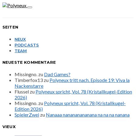
SEITEN
NEUX
PODCASTS
TEAM
NEUESTE KOMMENTARE
Missingno.
zu
Dad Games?
Timberfox13
zu
Polyneux tritt nach. Episode 19: Viva la
Nackenstarre
Flussel
zu
Polyneux spricht, Vol. 78 (Kristallkugel-Edition
2026)
Missingno.
zu
Polyneux spricht, Vol. 78 (Kristallkugel-
Edition 2026)
SpielerZwei
zu
Nanaaa nanananananana na na na nanana
VIEUX