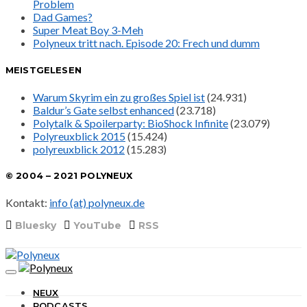
Problem
Dad Games?
Super Meat Boy 3-Meh
Polyneux tritt nach. Episode 20: Frech und dumm
MEISTGELESEN
Warum Skyrim ein zu großes Spiel ist
(24.931)
Baldur’s Gate selbst enhanced
(23.718)
Polytalk & Spoilerparty: BioShock Infinite
(23.079)
Polyreuxblick 2015
(15.424)
polyreuxblick 2012
(15.283)
© 2004 – 2021 POLYNEUX
Kontakt:
info (at) polyneux.de
Bluesky
YouTube
RSS
NEUX
PODCASTS