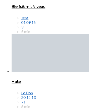
Bleifuß mit Niveau
Jens
01.09.16
3
5 min
Hate
Le Don
20.12.13
71
6 min