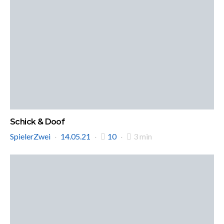
Schick & Doof
SpielerZwei
14.05.21
10
3 min