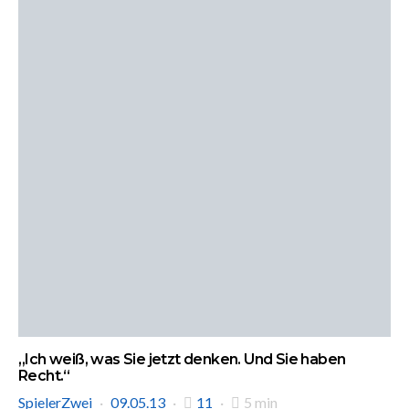
„Ich weiß, was Sie jetzt denken. Und Sie haben
Recht.“
SpielerZwei
09.05.13
11
5 min